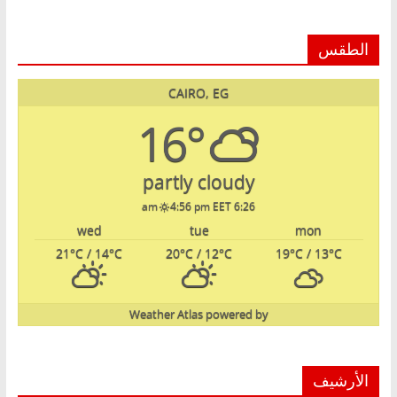
الطقس
CAIRO, EG
16°
partly cloudy
4:56 pm EET
6:26 am
wed
tue
mon
21
°C
/ 14
°C
20
°C
/ 12
°C
19
°C
/ 13
°C
Weather Atlas
powered by
الأرشيف