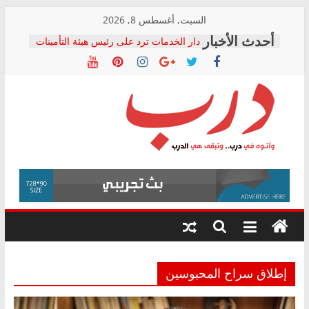
Skip
السبت, أغسطس 8, 2026
to
دار الخدمات ترد على رئيس هيئة التأمينات
content
بعد مؤتمره الصحفي: إنكار الأزمة لا ينهي
معاناة أصحاب المعاشات.. ونطالب بكشف
الشركة المنفذة
فرحات سليمان يكتب: القطاع الصحي إلى
أين؟
حزب التحالف الشعبي يطلق لجنة “الحق
درب
في الصحة” بالإسكندرية لرصد الانتهاكات
ودعم المرضى
صور .. اعتماد الرسومات النهائية للقرار
وأتوه
الوزاري لمدينة الصحفيين.. وانتهاء أعمال
في
إنشاء المبنى الإداري
درب..
المجلس القومي لحقوق الإنسان يعلن
وتبقى
متابعة قضية الدكتور محمد زهران.. ويؤكد:
هي
قرينة البراءة وضمانات المحاكمة العادلة
حق أصيل
الدرب
إطلاق سراح المحبوسين