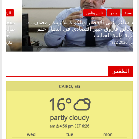
الرئيسية
مصر
ناس وناس
مقعد شاغر على الإفطار وبلكونة بلا زينة رمضان.. د.
عبدالخالق فاروق خبير اقتصادي في انتظار حلم
الحرية ولمة الحبايب
22 فبراير، 2026
الطقس
CAIRO, EG
16°
partly cloudy
4:56 pm EET
6:26 am
wed
tue
mon