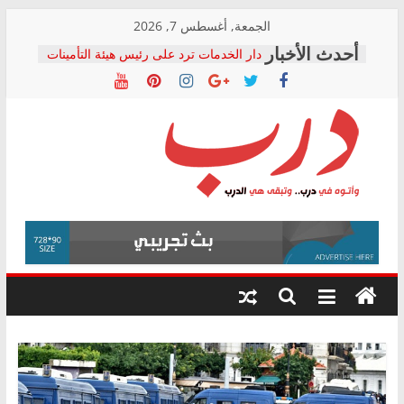
Skip
الجمعة, أغسطس 7, 2026
to
دار الخدمات ترد على رئيس هيئة التأمينات
content
بعد مؤتمره الصحفي: إنكار الأزمة لا ينهي
معاناة أصحاب المعاشات.. ونطالب بكشف
الشركة المنفذة
فرحات سليمان يكتب: القطاع الصحي إلى
أين؟
حزب التحالف الشعبي يطلق لجنة “الحق
درب
في الصحة” بالإسكندرية لرصد الانتهاكات
ودعم المرضى
صور .. اعتماد الرسومات النهائية للقرار
وأتوه
الوزاري لمدينة الصحفيين.. وانتهاء أعمال
في
إنشاء المبنى الإداري
درب..
المجلس القومي لحقوق الإنسان يعلن
وتبقى
متابعة قضية الدكتور محمد زهران.. ويؤكد:
هي
قرينة البراءة وضمانات المحاكمة العادلة
حق أصيل
الدرب