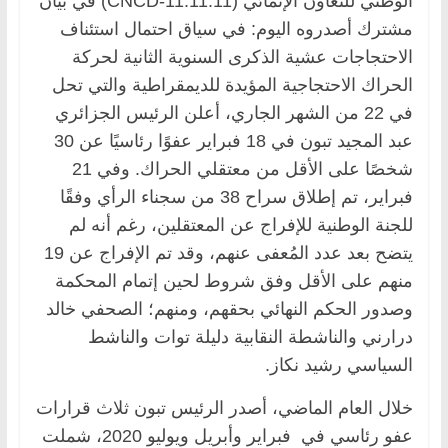
الوطني للتعاون الإنمائي (CNCD-11.11.11) في بيان
مشترك أصدروه اليوم: في سياق احتمال استئناف
الاحتجاجات عشية الذكرى السنوية الثانية لحركة
الحراك الاحتجاجية المؤيدة للديمقراطية والتي تحل
في 22 من الشهر الجاري، أعلن الرئيس الجزائري
عبد المجيد تبون في 18 فبراير عفوًا رئاسيًا عن 30
شخصًا على الأقل من معتقلي الحراك. وفي 21
فبراير، تم إطلاق سراح 38 من سجناء الرأي وفقًا
للجنة الوطنية للإفراج عن المعتقلين، رغم أنه لم
يتضح بعد عدد المُعفى عنهم، وقد تم الإفراج عن 19
منهم على الأقل وفق شروط لحين إتمام المحكمة
وصدور الحكم النهائي بحقهم، ومنهم؛ الصحفي خالد
درارني والناشطة النقابية دليلة توات والناشط
السياسي رشيد نكاز.
خلال العام الماضي، أصدر الرئيس تبون ثلاث قرارات
عفو رئاسي في فبراير وأبريل ويوليو 2020، شملت