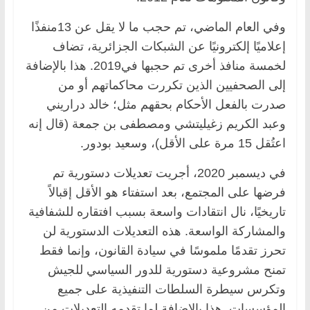
وفي العام الماضي، تم حجب ما لا يقل عن 13منفذًا
إعلاميًا إلكترونيًا عن الشبكات الجزائرية، تضاف
لخمسة منافذ أخرى تم حجبها في2019. هذا بالإضافة
إلى الصحفيين الذين تكررت محاكماتهم أو من
صدرت بالفعل الأحكام بحقهم مثل؛ خالد دراريني
وعبد الكريم زغيليتشي ومصطفى بن جمعة (قال إنه
اعتُقل 15 مرة على الأقل)، وسعيد بودور.
في ديسمبر 2020، أجريت تعديلات دستورية تم
فرضها على المجتمع، بعد استفتاء هو الأقل إقبالاً
تاريخيًا، نال انتقادات واسعة بسبب افتقاره للشفافية
والمشاركة الواسعة. هذه التعديلات الدستورية لن
تحرز تقدمًا ملموسًا في سيادة القانون، وإنما فقط
تمنح مشروعية دستورية للدور السياسي للجيش
وتكرس سيطرة السلطات التنفيذية على جميع
المؤسسات. هذا بالإضافة لما تقدمه التعديلات من