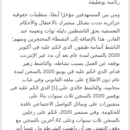
رئاسة بوتفليقة.
ومن بين المستهدفين مؤخرًا أيضًا، منظمات حقوقية
جزائرية نددت بشكل مشترك بالاعتقال والأحكام
التعسفية بحق الناشطتين دليلة توات ونعيمة عبد
القادر، هذا بالإضافة إلى النشطاء المحتجزين ومنهم؛
الناشط أسامة طيفور، الذي حُكم عليه في أكتوبر
2020 بالسجن لمدة عام بعد أن ندد عبر الإنترنت
بوقفه عن العمل بسبب نشاطه، والناشط زهير
قدام، الذي حُكم عليه في يونيو 2020 بالسجن لمدة
عام دون الاطلاع على ملفه القانوني وفي غياب
محاميه، والناشط خالدي علي،[1] الذي حُكم عليه في
نوفمبر 2020 بالسجن ثلاث سنوات بناءً على
منشورات على وسائل التواصل الاجتماعي ناقدة
للحكومة. وفي سبتمبر 2020، حُكم على رجلين
بالسجن ثلاث سنوات وعلى 42 آخرين بالسجن مع
وقف التنفيذ، بعد أن داهمت الشرطة ما زعموا أنه