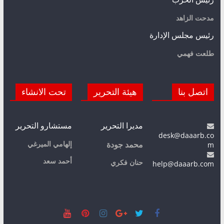
مدحت الزاهد
رئيس مجلس الإدارة
طلعت فهمي
اتصل بنا
هيئة التحرير
تحت الانشاء
مديرا التحرير
مستشارو التحرير
desk@daaarb.co
m
إلهامي الميرغي
محمد جودة
أحمد سعد
حنان فكري
help@daaarb.com