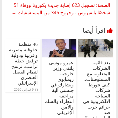
الصحة: تسجيل 623 إصابة جديدة بكورونا ووفاة 51
شخصًا بالفيروس.. وخروج 346 من المستشفيات
→
46 منظمة
حقوقية مصرية
وعربية ودولية
ترفض خطة
بعد قائمة
عمرو موسى
ترامب: ترسخ
الشركات
يلتقي وزير
لنظام الفصل
المتعاونة مع
خارجية
العنصري
المستوطنات..
زيمبابوي
الإسرائيلي
كيف تتورط
ويشارك في
9 فبراير، 2020
شركات
جلستي آلية
السياحة
مراجعة
الالكترونية في
النظراء والسلم
جرائم حرب
والأمن
ضد
الإفريقي
الفلسطينين؟