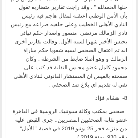
حلها الحمدلله ” . وقد راجت تقارير متضاربه تقول
بأن الأمن الوطني اعتقله لمقال هاجم فيه رئيس
النادي الأهلى الخطيب وعلى خلفيه صراعه مع رئيس
نادي الزمالك مرتضى منصور واصدار حكم نهائي
بحبس الأخير شهرا لسبه الأول. وقالت تقارير أخرى
انه تم اعتقال الصحفي لسبه شفويا حكم مباراة
الزمالك و وهو أصلا ضابط من الشرطة . وكان
محمود كامل عضو مجلس النقابة قد كتب على
صفحته بالفيس ان المستشار القانوني للنادي الأهلى
نفي له تقديم اي بلاغ ضد الصحفي .
8- هشام فؤاد
صحفي بمكتب وكالة سبوتنيك الروسية في القاهرة
عضو نقابة الصحفيين المصريين.. جرى القبض عليه
من منزله فجر 25 يونيو 2019 في قضية ” الأمل”
رقم 930 لسنة 2019 ).