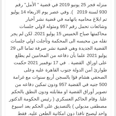
منزله فجر 25 يونيو 2019 في قضية ” الأمل” رقم
930 لسنة 2019 ). وفي عصر يوم الاربعاء 14 يوليو
تم ابلاغ محاميه باتهامه في قضية نشر أخبار
وشائعات تحمل رقم 957 ومثوله لاولي جلسات
محاكمتها صباح الخميس 15 يوليو 2021. لكن لم يجر
نقله من محبسه الى المحكمة وتأجلت اولي جلسات
القضية الجديدة وهي قضية نشر صرفة تماما الى 29
يوليو 2021 علما بأن دفاعه من المحامين لم يطلع
على اوراق القضية . في 17 نوفمبر 2021 حكمت
طوارئ أمن الدولة جنوب القاهرة عليه وعلى
الصحفي هشام فؤا بالسجن أربع سنوات مع غرامة
500 جنيه في القضية 957 ودون تمكين دفاعه من
تصوير أوراق القضية او مقابلته ودون النطق بالحكم
علنا. وقام الحاكم العسكري ( رئيس الحكومة الدكتور
مصطفى مدبولي ) بالتصديق على الحكم بعد اسبوع
واحد ليصبح نافذا دون امكانية الطعن عليه. فقط