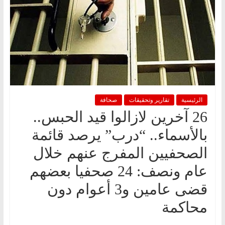
الرئيسية
تقارير وتحقيقات
صحافة
26 آخرين لازالوا قيد الحبس..
بالأسماء.. “درب” يرصد قائمة
الصحفيين المفرج عنهم خلال
عام ونصف: 24 صحفيا بعضهم
قضى عامين و3 أعوام دون
محاكمة