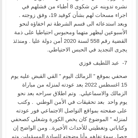
نشره تدوينه عن شكوى 8 أطباء من فشلهم في
اجراء مسحات لهم بشأن كوفيد 19، وفق زوجته .
وبعد استدعائه الى قسم الشرطة تم اخفاؤه لنحو
الأسبوعين ليظهر متهما ومحبوس احتياطيا على ذمة
القضية رقم 558 لسنة 2020 أمن دولة عليا . ومنذئذ
يجرى التجديد في الحبس الاحتياطي.
7- عبد اللطيف فوزي
صحفي بموقع ” الزمالك اليوم ” القي القبض عليه يوم
15 اغسطس 2022 بعد عودته لمنزله من مباراة
الزمالك والاسماعيلي. وتم اطلاق سراحه بعد نحو
يوم واحد بعد تحقيقات في الأمن الوطني . وكتب
على صفحته بمواقع التواصل الاجتماعي فور عودته
لمنزله ” الموضوع كان يخص الكورة وشغلي كصحفي
وكتاباتي وتغطيتي للأحداث الأخيرة.. ومن الواضح إن
حصل سوء تفاهم وأنا وضحته للسادة المسؤولين وتم