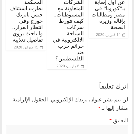
عن أول إصابة
الشركات
المحكمة
بـ”كورونا” في
المتعاونة مع
نظرت استئناف
مصر ومطالبات
المستوطنات..
حبس باتريك
بإقالة وزيرة
كيف تتورط
جورج وفي
الصحة
شركات
انتظار القرار..
السياحة
والباحث يروي
14 فبراير، 2020
الالكترونية في
تفاصيل تعذيبه
جرائم حرب
15 فبراير، 2020
ضد
الفلسطينين؟
8 مارس، 2020
اترك تعليقاً
لن يتم نشر عنوان بريدك الإلكتروني.
الحقول الإلزامية
مشار إليها بـ
*
التعليق
*