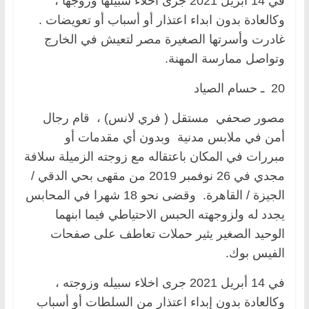
في 14 أبريل 2021 جرى اخلاء سبيلها وزوجها ،
وكالعادة بدون ابداء اعتذار أو أسباب أو تعويضات .
غادرت وأسرتها الصغيرة مصر لتعيش في الخارج
وتواصل ممارسة المهنة.
20 ـ حسام الصياد
مصور صحفي مستقل ( فري لانس) ، قام رجال
أمن في ملابس مدنية وبدون أي مقدمات أو
مبررات في المكان باعتقاله مع زوجته الزميلة سلافة
مجدي في 26 نوفمبر 2019 من مقهى بحي الدقي /
الجيزة / القاهرة. وقضى نحو 18 شهرا في المحابس
يجدد له ولزوجهته الحبس الاحتياطي فيما ابنهما
الوحيد الصغير يثير حملات تعاطف على صفحات
الفيس بوك.
في 14 أبريل 2021 جرى اخلاء سبيله وزوجته ،
وكالعادة بدون إبداء اعتذار من السلطات أو أسباب