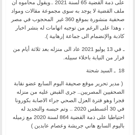
على ذمة القضية 65 لسنة 2021 ..ويقول محاموه أن
ملف القضية لا يوجد به سوى مجموعة مقالات ومواد
صحفية منشورة بموقع 360 غير المحجوب في مصر
، وهذا على الرغم من توجيه اتهامات له بنشر اخبار
كاذبة والإنضمام الى جماعة إرهابية ).
ـ في 13 يوليو 2021 عاد الى منزله بعد ثلاثة أيام من
قرار من النيابة باخلاء سبيله.
18 ـ السيد شحتة
( مدير تحرير موقع صحيفة اليوم السابع عضو نقابة
الصحفيين المصريين.. جرى القبض عليه من منزله
فجرا وهو فترة العزل الصحي جراء الاصابة بكورونا
في 30 أغسطس 2020 .. وتم حبسه والتجديد له
احتياطيا على ذمة القضية 864 لسنة 2020 مع زميله
باليوم السابع هاني جريشة وعصام عابدين )