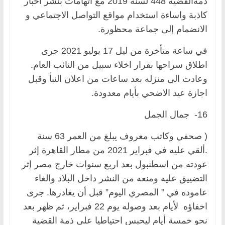
ذمةالقضية 448 لسنة 2019 مع اتهامات بنشر أخبار
كاذبة واساءة استخدام مواقع التواصل الاجتماعي و
الانضمام إلى جماعة محظورة.
في ساعة متأخرة من ليل 17 يوليو 2021 جرى
اطلاق سراحها بقرار اخلاء سبيل من النائب العام.
وعادت الى منزله بعد ساعات من اعلان النبأ وقبل
اجازة عيد الاضحي بأيام معدودة.
16- جمال الجمل
( صحفي وكاتب معروف يبلغ من العمر 63 سنة
.ألقي عليه في فبراير 2021 من مطار القاهرة إثر
عودته من اسطنبول بعد اربع سنوات خارج مصر إثر
التضييق عليه ومنعه من النشر داخل البلاد والغاء
عاموده في ” المصري اليوم” قبل أن يغادرها. جرى
اخفاؤه لأيام بعد وصوله يوم 22 فبراير، ثم ظهر بعد
نحو خمسة أيام ليحبس احتياطيا على ذمة القضية