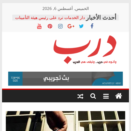
Skip
الخميس, أغسطس 6, 2026
to
دار الخدمات ترد على رئيس هيئة التأمينات
content
بعد مؤتمره الصحفي: إنكار الأزمة لا ينهي
معاناة أصحاب المعاشات.. ونطالب بكشف
الشركة المنفذة
فرحات سليمان يكتب: القطاع الصحي إلى
أين؟
حزب التحالف الشعبي يطلق لجنة “الحق
درب
في الصحة” بالإسكندرية لرصد الانتهاكات
ودعم المرضى
صور .. اعتماد الرسومات النهائية للقرار
وأتوه
الوزاري لمدينة الصحفيين.. وانتهاء أعمال
في
إنشاء المبنى الإداري
درب..
المجلس القومي لحقوق الإنسان يعلن
وتبقى
متابعة قضية الدكتور محمد زهران.. ويؤكد:
هي
قرينة البراءة وضمانات المحاكمة العادلة
حق أصيل
الدرب