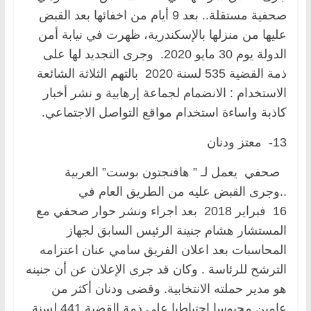
صحفية مستقلة.. بعد 9 أيام من اخفائها بعد القبض
عليها من منزلها بالإسكندرية، ظهرت في نيابة أمن
الدولة يوم 30 مايو 2020. وجرى التجديد لها على
ذمة القضية 535 لسنة 2020 بالتهم الثلاثة الشائعة
الاستخدام : الانضمام لجماعة إرهابية و نشر أخبار
كاذبة واساءة استخدام مواقع التواصل الاجتماعي.
13- معتز ودنان
صحفي يعمل لـ ” هافنجتون بوست” العربية
..وجرى القبض عليه من الطريق العام في
16 فبراير 2018 بعد اجراء ونشر حوار صحفي مع
المستشار هشام جنينة الرئيس السابق لجهاز
المحاسبات بعد اعلان الفريق سامي عنان اعتزامه
الترشح للرئاسة . وكان قد جرى الإعلان عن أن جنينه
هو مدير حملته الانتخابية. وقضى ودنان أكثر من
عامين محبوسا احتياطيا على ذمة القضية 441 لسنة