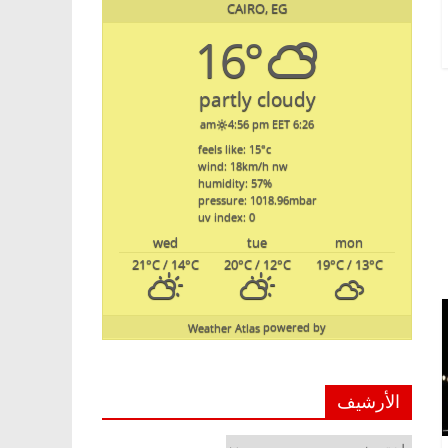
CAIRO, EG
16°
partly cloudy
4:56 pm EET
6:26 am
feels like: 15
°c
wind: 18
km/h
nw
humidity: 57
%
pressure: 1018.96
mbar
uv index: 0
wed
tue
mon
21
°C
/ 14
°C
20
°C
/ 12
°C
19
°C
/ 13
°C
Weather Atlas
powered by
الأرشيف
الأرشيف