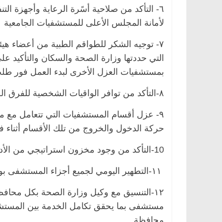
٦- التأكد من صلاحية أسًرة الرعاية وأجهزة ال
لأمانة المجلس الأعلى للمستشفيات الجامعية
٧- توجيه الشكر للطواقم الطبية من أعضاء هيئ
التي حددتها وزارة الصحة والسكان والتأكيد عل
بمستشفيات العزل الأخرى لبدء العمل فور طلب
٨-التأكد من توافر الواقيات الشخصية للفرق الطبية والالتزام باستخدامها
ة
مصر
ناس وناس
الرئيسية
مصر
ناس وناس
٩- عزل أقسام المستشفيات التي تتعامل مع م
لخالق فاروق.. خبير اقتصادي
في ذكرى رحيله.. د. نور 
حركة الدخول والخروج من تلك الأقسام أثناء 
ذكرى ميلاده وحيداً على أبواب
قانوني دافع عن قضايا الو
للحرية (بروفايل)
10-التأكد من وجود مخزون استراتيجي من الأدوية والمستلزمات تكفي لفترة 6 أشهر قادمة.
26 يناير، 2026
١١-التطهير اليومي لجميع أجزاء المستشفى بوسائل التطهير الواردة بخطة المجلس،
١٢-التنسيق مع وكيل وزارة الصحة بكل محا
مستشفى بما يحقق تكامل الخدمة بين المست
محافظة.