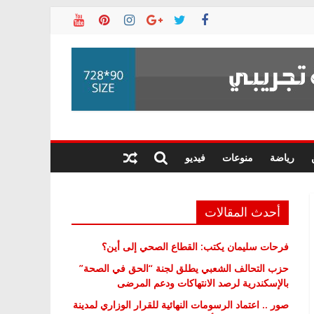
رياضة
منوعات
فيديو
أحدث المقالات
فرحات سليمان يكتب: القطاع الصحي إلى أين؟
حزب التحالف الشعبي يطلق لجنة “الحق في الصحة”
بالإسكندرية لرصد الانتهاكات ودعم المرضى
صور .. اعتماد الرسومات النهائية للقرار الوزاري لمدينة