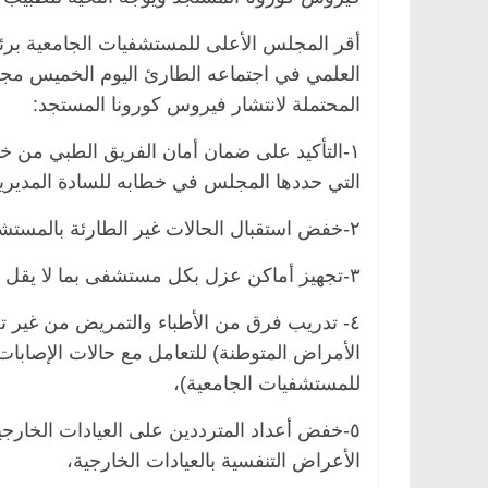
أقر المجلس الأعلى للمستشفيات الجامعية برئاسة
العلمي في اجتماعه الطارئ اليوم الخميس مجم
المحتملة لانتشار فيروس كورونا المستجد:
١-التأكيد على ضمان أمان الفريق الطبي من 
التي حددها المجلس في خطابه للسادة المديرين
٢-خفض استقبال الحالات غير الطارئة بالمستشفيات الجامعية بنسبة 70%
٣-تجهيز أماكن عزل بكل مستشفى بما لا يقل عن 30 سرير وإعدادها حال الاحتياج إليها.
٤- تدريب فرق من الأطباء والتمريض من غير ت
الأمراض المتوطنة) للتعامل مع حالات الإصابات
للمستشفيات الجامعية)،
الأعراض التنفسية بالعيادات الخارجية،