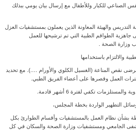
تنفس الصناعي للكبار وللأطفال مع إرسال بيان يومي ببذلك
ة التدريس والهيئة المعاونة الذين يعملون بمستشفيات العزل
ى جاهزية الطواقم الطبية التي تم ترشيحها للعمل
 وزارة الصحة .
الرئيسية
مصر
ناس وناس
رضى نقص المناعة (الغسيل الكلوي والأورام ….). مع تحديد
مقعد شاغر على مائدة الإفطار.. يحيى
مق
فرحات فقيه
حسين عبدالهادي فارس مقاومة
رم
فترات العمل وقصرها على أعضاء الفريق الطبي.
طن وانحاز
الخصخصة الذي دافع عن المال العام
اق
(بروفايل)
الحبايب
21 فبراير، 2026
22
فظة بشأن نظام العمل بالمستشفيات وأقسام الطوارئ بكل
شفى الجامعي ومستشفيات وزارة الصحة والسكان في كل