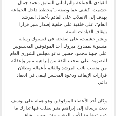
القيادي بالجماعة والبرلماني السابق محمد جمال
حشمت، كشف عما وصفه بـ”مخطط داخل الجماعة
يهدف إلى الانقلاب على ‏القائم بأعمال المرشد
العام”، على خلفية على خلفية إصدار منير قرارا
بإيقاف القيادات الستة.‏
ونشر حشمت، على صفحته في فيسبوك رسالة
منسوبة لممدوح مبروك أحد الموقوفين المحسوبين
على جبهة محمود حسين تدعو ‏مجلس الشورى العام
للتصويت على سحب الثقة من إبراهيم منير وإعفائه
من منصب نائب المرشد والقائم بأعماله وبطلان
‏قرارات الإيقاف ودعوة المجلس ليبقى في انعقاد
دائم.‏
وكان أحد الأعضاء الموقوفين وهو همام علي يوسف
بعث برسالة إلى إبراهيم منير يطلب فيها تدارك ما
عده “مخالفة للأطر ‏المؤسسية”، بحسب قناة