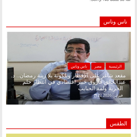
ناس وناس
الرئيسية
مصر
ناس وناس
مقعد شاغر على الإفطار وبلكونة بلا زينة رمضان.. د.
عبدالخالق فاروق خبير اقتصادي في انتظار حلم
الحرية ولمة الحبايب
22 فبراير، 2026
الطقس