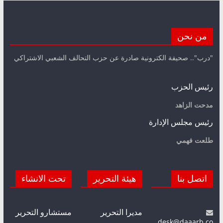
من نحن
"درب".. صحيفة الكترونية صادرة عن حزب التحالف الشعبي الاشتراكي
رئيس الحزب
مدحت الزاهد
رئيس مجلس الإدارة
طلعت فهمي
اتصل بنا
هيئة التحرير
تحت الانشاء
مديرا التحرير
مستشارو التحرير
desk@daaarb.co