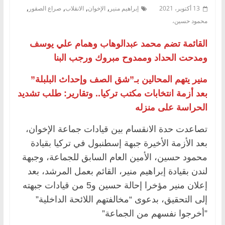
,
,
,
,
13 أكتوبر، 2021
إبراهيم منير
الإخوان
الانقلاب
صراع الصقور
محمود حسين،
القائمة تضم محمد عبدالوهاب وهمام علي يوسف
ومدحت الحداد وممدوح مبروك ورجب البنا ‏
منير يتهم المحالين بـ”شق الصف وإحداث البلبلة”
بعد أزمة انتخابات مكتب تركيا.. وتقارير: طلب تشديد
الحراسة على منزله
تصاعدت حدة الانقسام بين قيادات جماعة الإخوان،
بعد الأزمة الأخيرة جبهة إسطنبول في تركيا بقيادة
محمود حسين، الأمين العام السابق للجماعة، ‏وجبهة
لندن بقيادة إبراهيم منير، القائم بعمل المرشد، بعد
إعلان منير مؤخرا إحالة حسين و5 من قيادات جبهته
إلى التحقيق، بدعوى “مخالفتهم اللائحة ‏الداخلية”‏
‏”أخرجوا نفسهم من الجماعة”‏