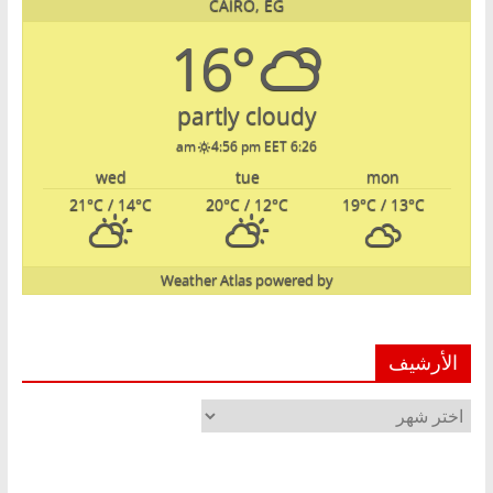
CAIRO, EG
16°
partly cloudy
4:56 pm EET
6:26 am
wed
tue
mon
21
°C
/ 14
°C
20
°C
/ 12
°C
19
°C
/ 13
°C
Weather Atlas
powered by
الأرشيف
الأرشيف