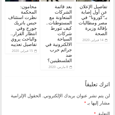
تفاصيل الإعلان
بعد قائمة
محامون:
عن أول إصابة
الشركات
المحكمة
بـ”كورونا” في
المتعاونة مع
نظرت استئناف
مصر ومطالبات
المستوطنات..
حبس باتريك
بإقالة وزيرة
كيف تتورط
جورج وفي
الصحة
شركات
انتظار القرار..
السياحة
والباحث يروي
14 فبراير، 2020
الالكترونية في
تفاصيل تعذيبه
جرائم حرب
15 فبراير، 2020
ضد
الفلسطينين؟
8 مارس، 2020
اترك تعليقاً
لن يتم نشر عنوان بريدك الإلكتروني.
الحقول الإلزامية
مشار إليها بـ
*
التعليق
*