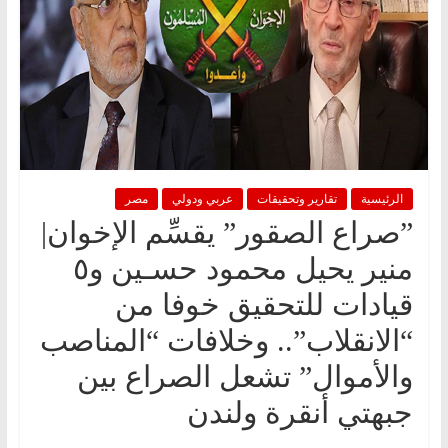
الرئيسية
تقارير وتحقيقات
عربي ودولي
مصر
‏”صراع الصقور” يقسِّم الإخوان|
منير يحيل محمود حسـين و٥
قيادات للتحقيق خوفا من
“الانقلاب”.. وخلافات “المناصب
والأموال” تشعل الصراع ‏بين
‏جبهتي أنقرة ولندن