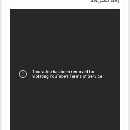
وفقا ‏لتصريحه.‏