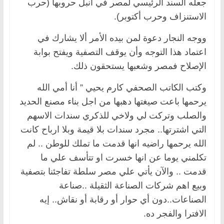
جعله السند الرئيسي لمصر في أنبل حروبها (حرب
الاستنزاف وحرب أكتوبر).
ووجه النجار دعوة لمن بيده الأمر ألا يشارك في
اعتماد هذا التوجه وأن يوقف التصفية ويفتح بوابة
الإصلاح فمصر وشعبها يستحقون ذلك.
وكتب الكاتب الصحفي كارم يحيي ” أنا أمي الله
يرحمها باعت صيغتها دهبها من اجل بناء مصنع الحديد
والصلب وتركت لي ولاخي للذكري سندات الاسهم
التي اشترتها.. مجرد سندات بلا قيمة وبلا ارباح كانت
الله يرحمها راضيه انها قدمت ما تملك للوطن .. لم
تكلمني يوما عن انها خسرت او تتأسف علي ما
قدمت .. والآن يأتي علي مصر سلطة تفاجئنا بتصفية
وبيع اهم شركات الصناعة الثقيلة ..صناعة
الصناعات..دون أي حوار أو رقابة أو نقاش.. إيه
الافترا والفجر ده.