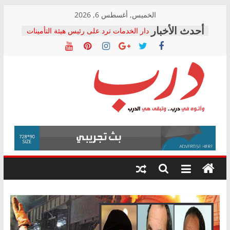
Skip
الخميس, أغسطس 6, 2026
to
دار الخدمات ترد على رئيس هيئة التأمينات
content
بعد مؤتمره الصحفي: إنكار الأزمة لا ينهي
معاناة أصحاب المعاشات.. ونطالب بكشف
الشركة المنفذة
فرحات سليمان يكتب: القطاع الصحي إلى
أين؟
حزب التحالف الشعبي يطلق لجنة “الحق
درب
في الصحة” بالإسكندرية لرصد الانتهاكات
ودعم المرضى
صور .. اعتماد الرسومات النهائية للقرار
وأتوه
الوزاري لمدينة الصحفيين.. وانتهاء أعمال
في
إنشاء المبنى الإداري
درب..
المجلس القومي لحقوق الإنسان يعلن
وتبقى
متابعة قضية الدكتور محمد زهران.. ويؤكد:
هي
قرينة البراءة وضمانات المحاكمة العادلة
حق أصيل
الدرب