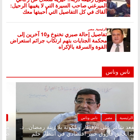
ناس وناس
الرئيسية
مصر
ناس وناس
مقعد شاغر على الإفطار وبلكونة بلا زينة رمضان.. د.
عبدالخالق فاروق خبير اقتصادي في انتظار حلم