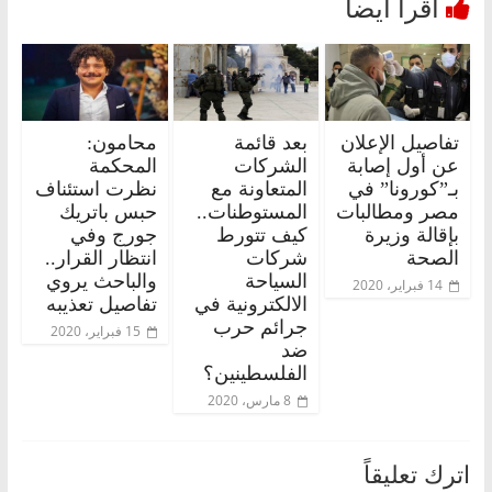
تفاصيل الإعلان
بعد قائمة
محامون:
عن أول إصابة
الشركات
المحكمة
بـ”كورونا” في
المتعاونة مع
نظرت استئناف
مصر ومطالبات
المستوطنات..
حبس باتريك
بإقالة وزيرة
كيف تتورط
جورج وفي
الصحة
شركات
انتظار القرار..
السياحة
والباحث يروي
14 فبراير، 2020
الالكترونية في
تفاصيل تعذيبه
جرائم حرب
15 فبراير، 2020
ضد
الفلسطينين؟
8 مارس، 2020
اترك تعليقاً