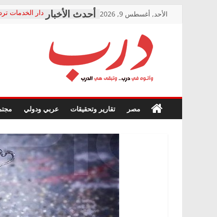
Skip
الأحد, أغسطس 9, 2026
دار الخدمات ترد
to
بعد مؤتمره الصحف
معاناة أصحاب ا
content
الشركة المنفذة
فرحات سليمان ي
درب
أين؟
حزب التحالف ال
في الصحة” بالإس
وأتوه
ودعم المرضى
صور .. اعتماد ال
في
مصر
تقارير وتحقيقات
عربي ودولي
مجتم
الوزاري لمدينة ا
درب..
إنشاء المبنى الإ
وتبقى
المجلس القومي 
هي
متابعة قضية الد
الدرب
قرينة البراءة وض
حق أصيل