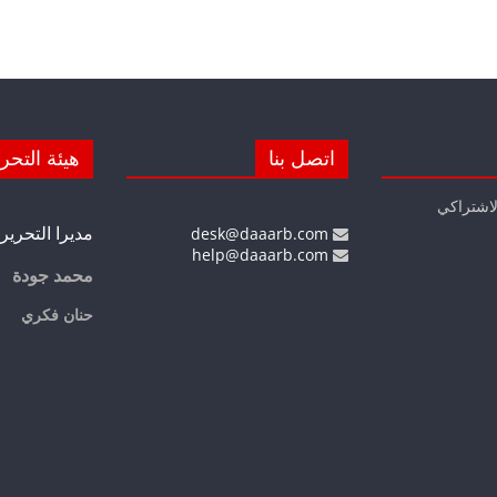
اتصل بنا
هيئة التحر
لاشتراكي
مديرا التحرير
desk@daaarb.com
help@daaarb.com
محمد جودة
حنان فكري