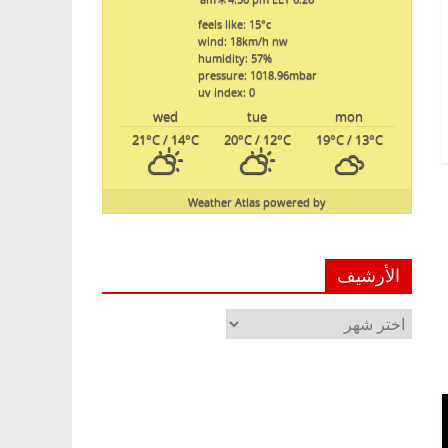
feels like: 15
°c
wind: 18
km/h
nw
humidity: 57
%
pressure: 1018.96
mbar
uv index: 0
wed
tue
mon
21
°C
/ 14
°C
20
°C
/ 12
°C
19
°C
/ 13
°C
Weather Atlas
powered by
الأرشيف
الأرشيف