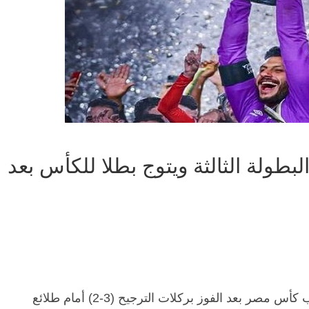
لبطولة الثالثة ويتوج بطلا للكأس بعد
توج الفريق الأول لكرة القدم بنادي الأهلي بلقب كأس مصر بعد الفوز بركلات الترجيح (3-2) أمام طلائع