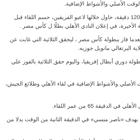
لوقت الأصلي والأشواط الإضافية.
وخاض لاعبو الفريقين ماراثونا كبيرا، من خلال 120 دقيقة، حاول خلالها لاعبو الفريقين، حسم اللقاء قبل
الرئيسية
مصر
ناس وناس
الرئيسي
 الأخيرة، في إعلان النادي الأهلي بطلًا ل كأس مصر .
مقعد شاغر على مائدة الإفطار.. يحيى
مقعد شا
بعدما فاز ببطولة كأس مصر ، ليحقق الثلاثية التي غابت عن
 فقيه
حسين عبدالهادي فارس مقاومة
رمضان.
انحاز
الخصخصة الذي دافع عن المال العام
اقتصاد
(بروفايل)
الحبايب
21 فبراير، 2026
22 فبراير، 2026
لة دوري أبطال إفريقيا، واليوم حقق الثلاثية بالفوز علي
الأصلي والأشواط الإضافية في لقاء الأهلي وطلائع الجيش،
لدقيقة 65 من عمر اللقاء.
 بهدف «ناصر منسي» في الدقيقة الثانية من الوقت بدلا من