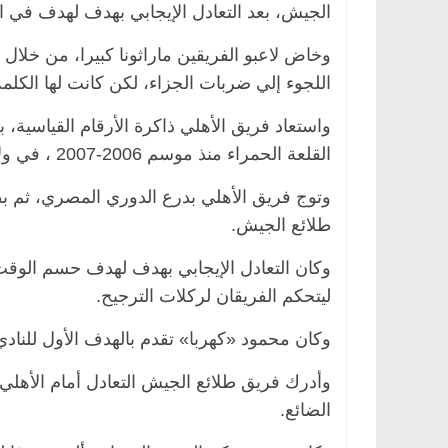
الجيش، بعد التعادل الإيجابي بهدف لهدف في ا
اللجوء إلي ضربات الجزاء، لكن كانت لها الكلمة
صر
ناس وناس
الرئيسية
مصر
ناس وناس
واستعاد فريق الأهلي ذاكرة الأرقام القياسية، 
ق فاروق.. خبير اقتصادي
في ذكرى رحيله.. د. نور فرحات
 ميلاده وحيداً على أبواب
قانوني دافع عن قضايا الوطن و
القلعة الحمراء منذ موسم 2006-2007 ، في ولاية البرتغالي مانويل جوزيه.
للحرية (بروفايل)
26 يناير، 2026
وتوج فريق الأهلي بدرع الدوري المصري، ثم بطو
طلائع الجيش.
وكان التعادل الإيجابي بهدف لهدف حسم الوقت 
ليتحكم الفريقان لركلات الترجيح.
وكان محمود «كهربا» تقدم بالهدف الأول للنادي الأهلي في ا
وأدرك فريق طلائع الجيش التعادل أمام الأهلي
الضائع.