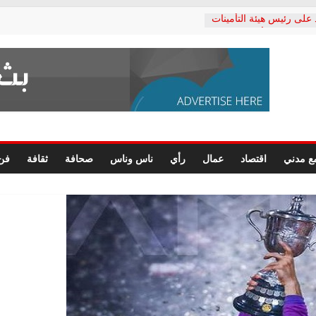
 على رئيس هيئة التأمينات
ي: إنكار الأزمة لا ينهي
لمعاشات.. ونطالب بكشف
كتب: القطاع الصحي إلى
شعبي يطلق لجنة “الحق
كندرية لرصد الانتهاكات
رسومات النهائية للقرار
ع مدني
اقتصاد
عمال
رأي
ناس وناس
صحافة
ثقافة
فن
لصحفيين.. وانتهاء أعمال
داري
لحقوق الإنسان يعلن
كتور محمد زهران.. ويؤكد:
مانات المحاكمة العادلة