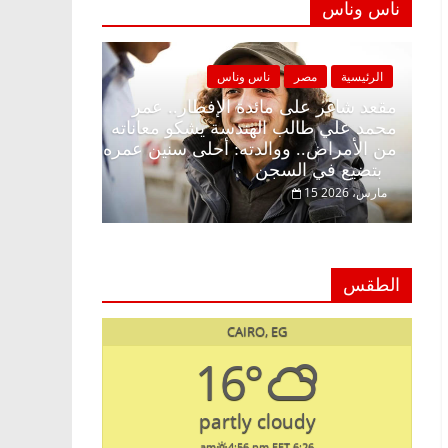
ناس وناس
ة
مصر
ناس وناس
الرئيسية
مصر
ناس وناس
غر على الإفطار وبلكونة بلا زينة
مقعد شاغر على مائدة الإف
. د. عبدالخالق فاروق خبير
محمد علي طالب الهندسة 
ي في انتظار حلم الحرية ولمة
من الأمراض.. ووالدته: أ
بتضيع في السجن
15 مارس، 2026
الطقس
CAIRO, EG
16°
partly cloudy
4:56 pm EET
6:26 am