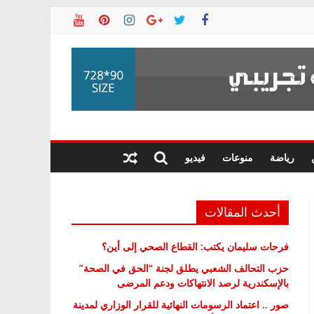
رياضة
منوعات
فيديو
أحدث المقالات
فرحات سليمان يكتب: القطاع الصحي إلى أين؟
حزب التحالف الشعبي يطلق لجنة “الحق في الصحة”
بالإسكندرية لرصد الانتهاكات ودعم المرضى
صور .. اعتماد الرسومات النهائية للقرار الوزاري لمدينة