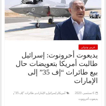
عربي ودولي
يديعوت أحرونوت: إسرائيل
طالبت أمريكا بتعويضات حال
بيع طائرات “إف 35” إلى
الإمارات
,
,
,
,
6 سبتمبر، 2020
أمريكا
إسرائيل
الإمارات
طائرات "إف 35"
يديعوت أحرونوت