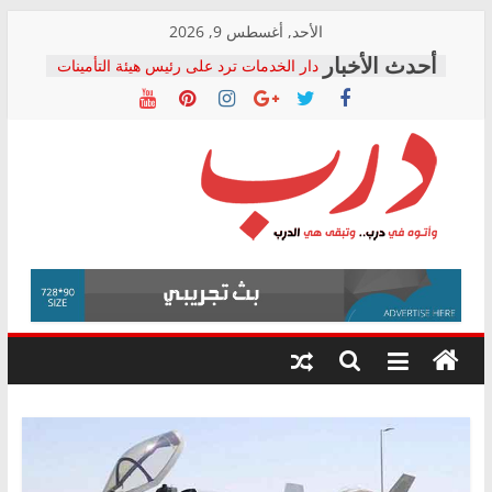
Skip
الأحد, أغسطس 9, 2026
to
دار الخدمات ترد على رئيس هيئة التأمينات
content
بعد مؤتمره الصحفي: إنكار الأزمة لا ينهي
معاناة أصحاب المعاشات.. ونطالب بكشف
الشركة المنفذة
فرحات سليمان يكتب: القطاع الصحي إلى
أين؟
حزب التحالف الشعبي يطلق لجنة “الحق
درب
في الصحة” بالإسكندرية لرصد الانتهاكات
ودعم المرضى
صور .. اعتماد الرسومات النهائية للقرار
وأتوه
الوزاري لمدينة الصحفيين.. وانتهاء أعمال
في
إنشاء المبنى الإداري
درب..
المجلس القومي لحقوق الإنسان يعلن
وتبقى
متابعة قضية الدكتور محمد زهران.. ويؤكد:
هي
قرينة البراءة وضمانات المحاكمة العادلة
حق أصيل
الدرب