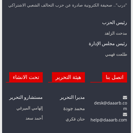
"درب".. صحيفة الكترونية صادرة عن حزب التحالف الشعبي الاشتراكي
رئيس الحزب
مدحت الزاهد
رئيس مجلس الإدارة
طلعت فهمي
اتصل بنا
هيئة التحرير
تحت الانشاء
مديرا التحرير
مستشارو التحرير
desk@daaarb.co
m
إلهامي الميرغي
محمد جودة
أحمد سعد
حنان فكري
help@daaarb.com