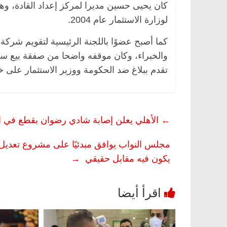
كان يحيى حسين مديرا لمركز إعداد القادة، وه
لوزارة الاستثمار عام 2004.
والخبراء، وكان موقفه واضحا من صفقة بيع سل
تقدم ببلاغ ضد الحكومة ووزير الاستثمار على
مصر
ناس وناس
الرئيسية
مصر
ناس وناس
←
الأهلي يعلن إصابة شادي رضوان بقطع في ال
الق فاروق.. خبير اقتصادي
في ذكرى رحيله.. د. نور فر
رى ميلاده وحيداً على أبواب
قانوني دافع عن قضايا الوطن
مجلس النواب يوافق مبدئيًا على مشروع تعديل ق
للحرية (بروفايل)
يكون فيه مقابل حقيقي
→
26 يناير، 2026