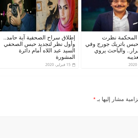
المحكمة نظرت
إطلاق سراح الصحفية آية حامد..
حبس باتريك جورج وفي
وأول نظر لتجديد حبس الصحفي
قرار.. والباحث يروي
السيد عبد اللاه أمام دائرة
ذيبه
المشورة
15 فبراير، 2020
زامية مشار إليها بـ
*