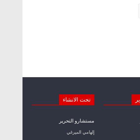
ير
تحت الانشاء
مستشارو التحرير
إلهامي الميرغي