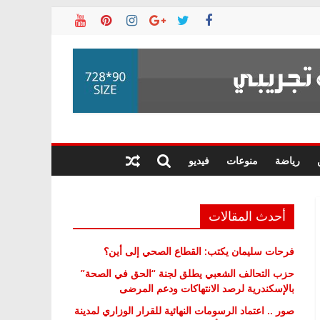
رياضة
منوعات
فيديو
أحدث المقالات
فرحات سليمان يكتب: القطاع الصحي إلى أين؟
حزب التحالف الشعبي يطلق لجنة “الحق في الصحة”
بالإسكندرية لرصد الانتهاكات ودعم المرضى
صور .. اعتماد الرسومات النهائية للقرار الوزاري لمدينة