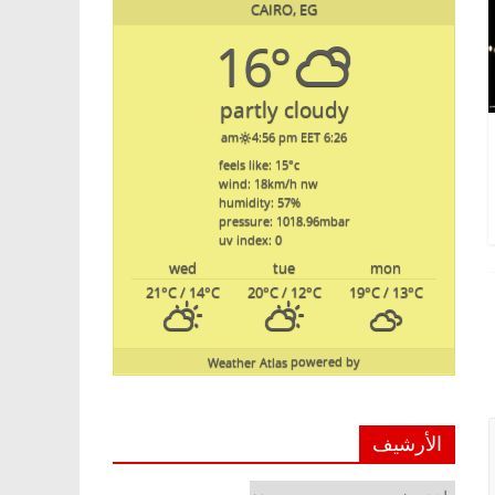
CAIRO, EG
16°
partly cloudy
4:56 pm EET
6:26 am
feels like: 15
°c
wind: 18
km/h
nw
humidity: 57
%
pressure: 1018.96
mbar
uv index: 0
wed
tue
mon
21
°C
/ 14
°C
20
°C
/ 12
°C
19
°C
/ 13
°C
Weather Atlas
powered by
الأرشيف
الأرشيف