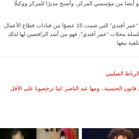
و أيضا من مؤسسي المركز، وأصبح مديرًا للمركز ووكيلًا
كما أصبح عضوًا باللجنة الرئيسية لتقويم شركة “عمر أفندي” التي ضمت 15 عضوًا من قيادات قطاع الأعمال
سلة محلات “عمر أفندي”، فهو من أشد الرافضين لها لذلك
 خلفية بيعها.
الرئيسية
مصر
ناس وناس
الر
مقعد شاغر على مائدة الإفطار.. يحيى
مقعد
رباط الصليبي
حات فقيه
حسين عبدالهادي فارس مقاومة
رمضا
 وانحاز
الخصخصة الذي دافع عن المال العام
اقتص
انون الجنسية.. ومها عبد الناصر: لما ترخصونا على الأقل
(بروفايل)
الحبايب
21 فبراير، 2026
22 فبراي