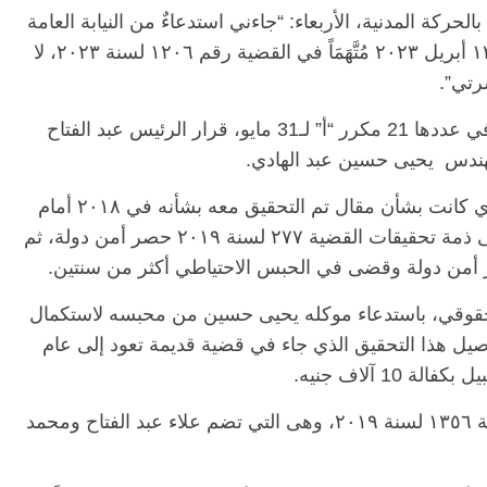
حركة المدنية، الأربعاء: “جاءني استدعاءٌ من النيابة العامة
للمثول أمام محكمة مدينة نصر باكر الخميس ١٣ أبريل ٢٠٢٣ مُتَّهَمَاً في القضية رقم ١٢٠٦ لسنة ٢٠٢٣، لا
سرتي”.
كانت الجريدة الرسمية نشرت العام الماضي، في عددها 21 مكرر “أ” لـ31 مايو، قرار الرئيس عبد الفتاح
يذكر أن قضية المهندس يحيى حسين عبد الهادي كانت بشأن مقال تم التحقيق معه بشأنه في ٢٠١٨ أمام
نيابة مدينة نصر وخرج بكفالة، ثم تم حبسه على ذمة تحقيقات القضية ٢٧٧ لسنة ٢٠١٩ حصر أمن دولة، ثم
لمحامي الحقوقي، باستدعاء موكله يحيى حسين من محبسه لاستكمال
يل هذا التحقيق الذي جاء في قضية قديمة تعود إلى عام
فضلاً على أنه تم التحقيق معه على ذمة القضية ١٣٥٦ لسنة ٢٠١٩، وهى التي تضم علاء عبد الفتاح ومحمد