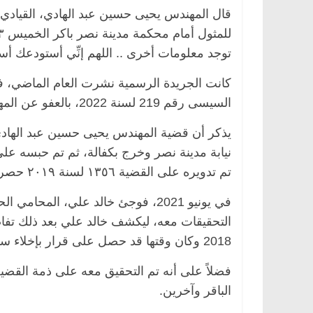
قال المهندس يحيى حسين عبد الهادي، القيادي بال
توجد معلومات أخرى .. اللهم إنِّي أستودعك أ
السيسى رقم 219 لسنة 2022، بالعفو عن المهندس يحيى حسين عبد الهادي.
تم تدويره على القضية ١٣٥٦ لسنة ٢٠١٩ حصر أمن دولة وقضى في الحبس الاحتياطي أكثر من سنتين.
في يونيو 2021، فوجئ خالد علي، ا
التحقيقات معه، ليكشف خالد علي بعد ذلك تفاص
2018 وكان وقتها قد حصل على قرار بإخلاء سبيل بكفالة 10 آلاف جنيه.
الباقر وآخرين.