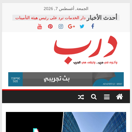
Skip
الجمعة, أغسطس 7, 2026
to
دار الخدمات ترد على رئيس هيئة التأمينات
content
بعد مؤتمره الصحفي: إنكار الأزمة لا ينهي
معاناة أصحاب المعاشات.. ونطالب بكشف
الشركة المنفذة
فرحات سليمان يكتب: القطاع الصحي إلى
أين؟
حزب التحالف الشعبي يطلق لجنة “الحق
درب
في الصحة” بالإسكندرية لرصد الانتهاكات
ودعم المرضى
صور .. اعتماد الرسومات النهائية للقرار
وأتوه
الوزاري لمدينة الصحفيين.. وانتهاء أعمال
في
إنشاء المبنى الإداري
درب..
المجلس القومي لحقوق الإنسان يعلن
وتبقى
متابعة قضية الدكتور محمد زهران.. ويؤكد:
هي
قرينة البراءة وضمانات المحاكمة العادلة
حق أصيل
الدرب