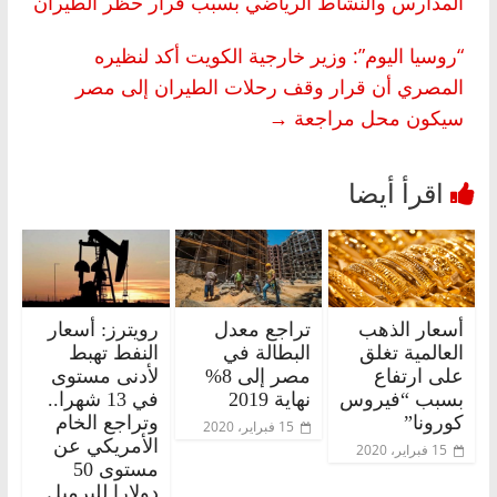
المدارس والنشاط الرياضي بسبب قرار حظر الطيران
“روسيا اليوم”: وزير خارجية الكويت أكد لنظيره
المصري أن قرار وقف رحلات الطيران إلى مصر
سيكون محل مراجعة
→
أسعار الذهب
تراجع معدل
رويترز: أسعار
العالمية تغلق
البطالة في
النفط تهبط
على ارتفاع
مصر إلى 8%
لأدنى مستوى
بسبب “فيروس
نهاية 2019
في 13 شهرا..
كورونا”
وتراجع الخام
15 فبراير، 2020
الأمريكي عن
15 فبراير، 2020
مستوى 50
دولارا للبرميل