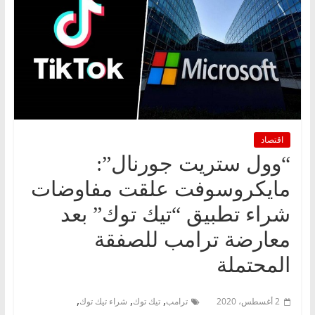
اقتصاد
“وول ستريت جورنال”:
مايكروسوفت علقت مفاوضات
شراء تطبيق “تيك توك” بعد
معارضة ترامب للصفقة
المحتملة
,
,
,
2 أغسطس، 2020
ترامب
تيك توك
شراء تيك توك