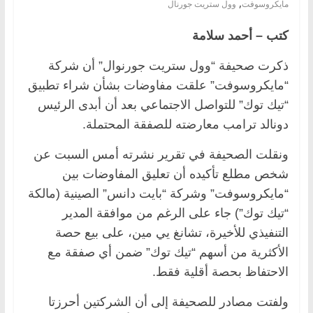
,
مايكروسوفت
وول ستريت جورنال
كتب – أحمد سلامة
ذكرت صحيفة “وول ستريت جورنوال” أن شركة
“مايكروسوفت” علقت مفاوضات بشأن شراء تطبيق
“تيك توك” للتواصل الاجتماعي بعد أن أبدى الرئيس
دونالد ترامب معارضته للصفقة المحتملة.
ونقلت الصحيفة في تقرير نشرته أمس السبت عن
شخص مطلع تأكيده أن تعليق المفاوضات بين
“مايكروسوفت” وشركة “بايت دانس” الصينية (مالكة
“تيك توك”) جاء على الرغم من موافقة المدير
التنفيذي للأخيرة، تشانغ يي مين، على بيع حصة
الأكثرية من أسهم “تيك توك” ضمن أي صفقة مع
الاحتفاظ بحصة أقلية فقط.
ولفتت مصادر للصحيفة إلى أن الشركتين أحرزتا