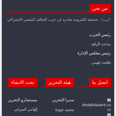
من نحن
"درب".. صحيفة الكترونية صادرة عن حزب التحالف الشعبي الاشتراكي
رئيس الحزب
مدحت الزاهد
رئيس مجلس الإدارة
طلعت فهمي
اتصل بنا
هيئة التحرير
تحت الانشاء
مديرا التحرير
مستشارو التحرير
desk@daaarb.co
m
إلهامي الميرغي
محمد جودة