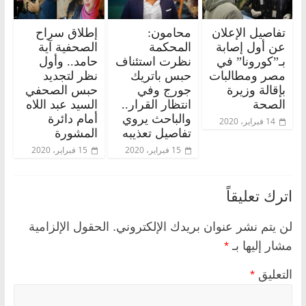
تفاصيل الإعلان
محامون:
إطلاق سراح
عن أول إصابة
المحكمة
الصحفية آية
بـ”كورونا” في
نظرت استئناف
حامد.. وأول
مصر ومطالبات
حبس باتريك
نظر لتجديد
بإقالة وزيرة
جورج وفي
حبس الصحفي
الصحة
انتظار القرار..
السيد عبد اللاه
والباحث يروي
أمام دائرة
14 فبراير، 2020
تفاصيل تعذيبه
المشورة
15 فبراير، 2020
15 فبراير، 2020
اترك تعليقاً
لن يتم نشر عنوان بريدك الإلكتروني.
الحقول الإلزامية
مشار إليها بـ
*
التعليق
*