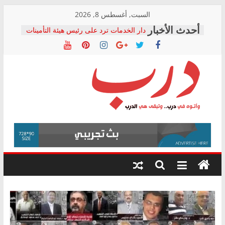
Skip
السبت, أغسطس 8, 2026
to
دار الخدمات ترد على رئيس هيئة التأمينات
content
بعد مؤتمره الصحفي: إنكار الأزمة لا ينهي
معاناة أصحاب المعاشات.. ونطالب بكشف
الشركة المنفذة
فرحات سليمان يكتب: القطاع الصحي إلى
أين؟
حزب التحالف الشعبي يطلق لجنة “الحق
درب
في الصحة” بالإسكندرية لرصد الانتهاكات
ودعم المرضى
صور .. اعتماد الرسومات النهائية للقرار
وأتوه
الوزاري لمدينة الصحفيين.. وانتهاء أعمال
في
إنشاء المبنى الإداري
درب..
المجلس القومي لحقوق الإنسان يعلن
وتبقى
متابعة قضية الدكتور محمد زهران.. ويؤكد:
هي
قرينة البراءة وضمانات المحاكمة العادلة
حق أصيل
الدرب