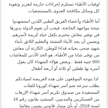
لوفيات الأطباء تستلزم إجراءات حازمة لتعزيز وتقوية
كل وسائل مكافحة العدوى بالمستشفيات
أما الأطباء وأعضاء الفريق الطبي اللذين استشهدوا
نتيجة مواجهة الجائحة، فيجب أن تقوم الدولة بدورها
في توفير معاش محترم يكفل حياة كريمة لأسرهم،
ويضمن أن يجد الأبناء التنشئة والتعليم اللائق بأبناء
شهيد ضحى بحياته فداءا للوطن، الكارثة أن معاش
من توفى شابا من الأطباء، هو الحد الأدنى للمعاشات
900 جنيه فقط ..وبعض هؤلاء الشهداء كان يعول
أسرة بها طفلين أو ثلاثة أو أربعة أطفال
لذا يتوجه الموقعون على هذه العريضة لسيادتكم
بطلب سرعة ضم أسر شهداء كورونا للفئات
المستفيدة من صندوق تكريم أسر شهداء الإرهاب
من العسكريين والمدنيين، المنشئ بقانون رقم 16
لسنة 2018، أو بأي مسار قانوني يضمن معاشا