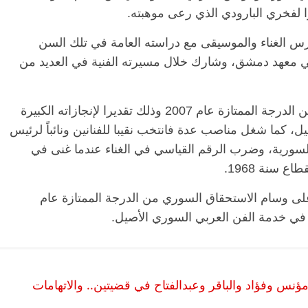
 لفخري البارودي الذي رعى موهبته.
س الغناء والموسيقى مع دراسته العامة في تلك السن
الرئيسية
مصر
ناس وناس
الرئيسية
 معهد دمشق، وشارك خلال مسيرته الفنية في العديد من
مقعد شاغر على مائدة الإفطار.. يحيى
مقعد شاغر
قيه
حسين عبدالهادي فارس مقاومة
رمضان.. د
از
الخصخصة الذي دافع عن المال العام
اقتصادي ف
حصل فخري على وسام الاستحقاق السوري من الدرجة الممتازة عام 2007 وذلك تقديرا لإنجازاته الكبيرة
(بروفايل)
الحبايب
، كما شغل مناصب عدة فانتخب نقيبا للفنانين ونائباً لرئيس
21 فبراير، 2026
22 فبراير، 2026
ة السورية، وضرب الرقم القياسي في الغناء عندما غنى في
ل من مواليد حلب 1933 حاصل على وسام الاستحقاق السوري من الدرجة الممتازة عام
ؤنس وفؤاد والباقر وعبدالفتاح في قضيتين.. والاتهامات