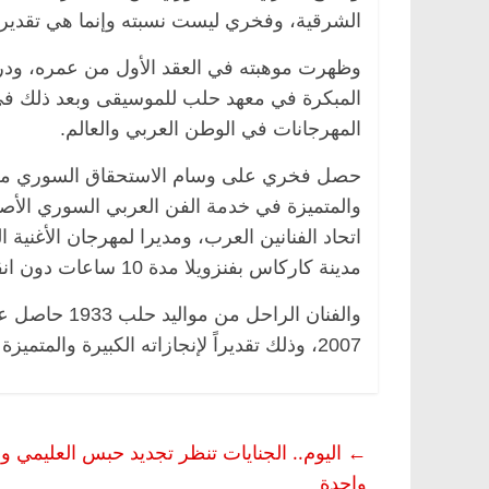
الشرقية، وفخري ليست نسبته وإنما هي تقديرا
وظهرت موهبته في العقد الأول من عمره، ودر
المبكرة في معهد حلب للموسيقى وبعد ذلك في
ناس وناس
الرئيسية
مصر
ناس وناس
المهرجانات في الوطن العربي والعالم.
اروق.. خبير اقتصادي
في ذكرى رحيله.. د. نور فرحات ف
لاده وحيداً على أبواب
قانوني دافع عن قضايا الوطن وانح
للحرية (بروفايل)
والمتميزة في خدمة الفن العربي السوري الأصيل
26 يناير، 2026
اتحاد الفنانين العرب، ومديرا لمهرجان الأغني
مدينة كاركاس بفنزويلا مدة 10 ساعات دون انقطاع سنة 1968.
والفنان الراح
2007، وذلك تقديراً لإنجازاته الكبيرة والمتميزة في خدمة الفن العربي السوري الأصيل.
←
اليوم.. الجنايات تنظر تجديد حبس العليمي وم
واحدة