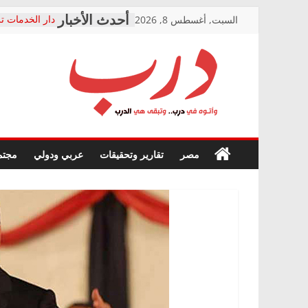
Skip
السبت, أغسطس 8, 2026
دار الخدمات تر
to
بعد مؤتمره الص
معاناة أصحاب
content
الشركة المنفذ
فرحات سليمان
درب
أين؟
حزب التحالف 
في الصحة” بال
وأتوه
ودعم المرضى
صور .. اعتماد 
في
مصر
تقارير وتحقيقات
عربي ودولي
مجتم
الوزاري لمدينة
درب..
إنشاء المبنى ا
وتبقى
المجلس القومي
هي
متابعة قضية ال
الدرب
قرينة البراءة 
حق أصيل