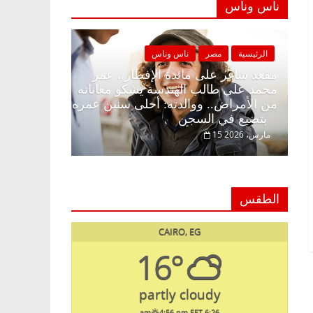
ناس وناس
مصر
ناس وناس
الرئيسية
مصر
ناس وناس
 على الإفطار وبلكونة بلا زينة
مقعد شاغر على مائدة الإفطا
. عبدالخالق فاروق خبير
محمد علي طالب الهندسة يشك
ي انتظار حلم الحرية ولمة
من الأمراض.. ووالدته: أحلى
بتضيع في السجن
15 مارس، 2026
الطقس
CAIRO, EG
16°
partly cloudy
4:56 pm EET
6:26 am