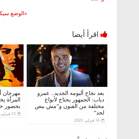
«الوضع سيكو
بعد نجاح ألبومه الجديد.. عمرو
مهرجان أس
دياب: الجمهور يحتاج لأنواع
المرأة يخت
مختلفة من الفنون و”مش ببص
بحضور حشد
لحد”
15 فبراير، 2020
16 فبراير، 2020