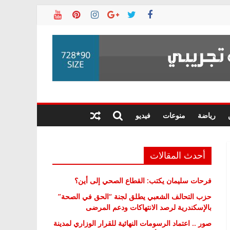
رياضة
منوعات
فيديو
أحدث المقالات
فرحات سليمان يكتب: القطاع الصحي إلى أين؟
حزب التحالف الشعبي يطلق لجنة “الحق في الصحة”
بالإسكندرية لرصد الانتهاكات ودعم المرضى
صور .. اعتماد الرسومات النهائية للقرار الوزاري لمدينة