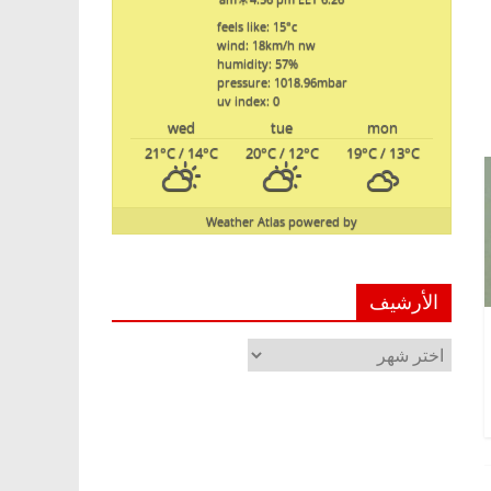
feels like: 15
°c
wind: 18
km/h
nw
humidity: 57
%
pressure: 1018.96
mbar
uv index: 0
wed
tue
mon
21
°C
/ 14
°C
20
°C
/ 12
°C
19
°C
/ 13
°C
Weather Atlas
powered by
الأرشيف
الأرشيف