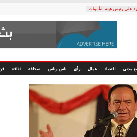
د على رئيس هيئة التأمينات
حفي: إنكار الأزمة لا ينهي
 المعاشات.. ونطالب بكشف
ة
 يكتب: القطاع الصحي إلى
الشعبي يطلق لجنة “الحق
إسكندرية لرصد الانتهاكات
الرسومات النهائية للقرار
ع مدني
اقتصاد
عمال
رأي
ناس وناس
صحافة
ثقافة
فن
 الصحفيين.. وانتهاء أعمال
لإداري
 لحقوق الإنسان يعلن
دكتور محمد زهران.. ويؤكد:
وضمانات المحاكمة العادلة