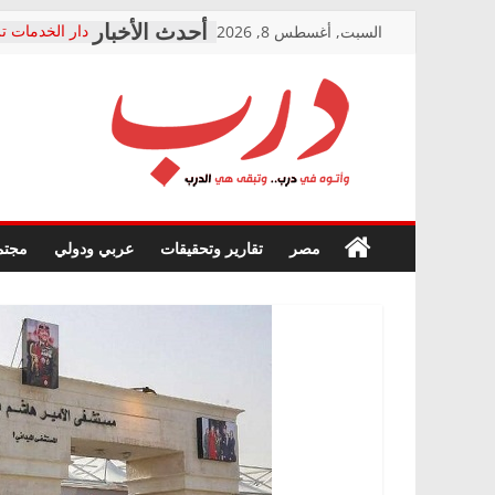
Skip
السبت, أغسطس 8, 2026
دار الخدمات تر
to
بعد مؤتمره الص
معاناة أصحاب
content
الشركة المنفذ
فرحات سليمان
درب
أين؟
حزب التحالف 
في الصحة” بال
وأتوه
ودعم المرضى
صور .. اعتماد 
في
مصر
تقارير وتحقيقات
عربي ودولي
مجتم
الوزاري لمدينة
درب..
إنشاء المبنى ا
وتبقى
المجلس القومي
هي
متابعة قضية ال
الدرب
قرينة البراءة 
حق أصيل