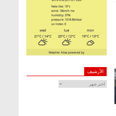
feels like: 15
°c
wind: 18
km/h
nw
humidity: 57
%
pressure: 1018.96
mbar
uv index: 0
wed
tue
mon
21
°C
/ 14
°C
20
°C
/ 12
°C
19
°C
/ 13
°C
Weather Atlas
powered by
الأرشيف
الأرشيف