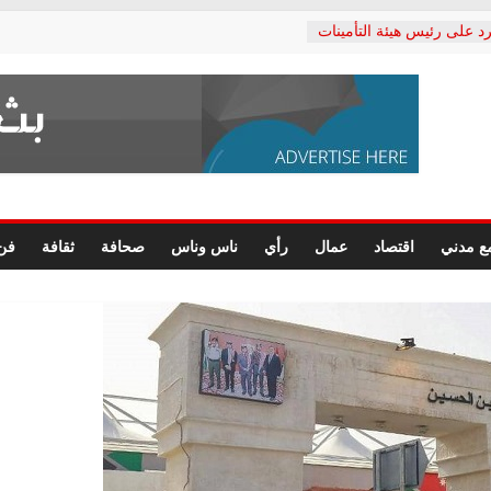
د على رئيس هيئة التأمينات
حفي: إنكار الأزمة لا ينهي
 المعاشات.. ونطالب بكشف
ة
 يكتب: القطاع الصحي إلى
الشعبي يطلق لجنة “الحق
إسكندرية لرصد الانتهاكات
الرسومات النهائية للقرار
ع مدني
اقتصاد
عمال
رأي
ناس وناس
صحافة
ثقافة
فن
 الصحفيين.. وانتهاء أعمال
لإداري
 لحقوق الإنسان يعلن
دكتور محمد زهران.. ويؤكد:
وضمانات المحاكمة العادلة