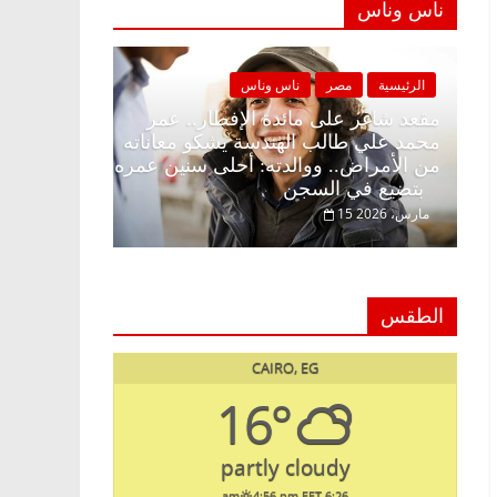
ناس وناس
ية
مصر
ناس وناس
الرئيسية
مصر
ناس وناس
اغر على الإفطار وبلكونة بلا زينة
مقعد شاغر على مائدة الإ
. د. عبدالخالق فاروق خبير
محمد علي طالب الهندسة 
ي في انتظار حلم الحرية ولمة
من الأمراض.. ووالدته: أ
بتضيع في السجن
2
15 مارس، 2026
الطقس
CAIRO, EG
16°
partly cloudy
4:56 pm EET
6:26 am