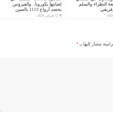
عة النظراء والسلم
إصابتها بكورونا.. والفيروس
إفريقي
يحصد أرواح 1113 بالصين
12 فبراير، 2020
زامية مشار إليها بـ
*