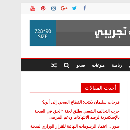
رياضة
منوعات
فيديو
أحدث المقالات
فرحات سليمان يكتب: القطاع الصحي إلى أين؟
حزب التحالف الشعبي يطلق لجنة “الحق في الصحة”
بالإسكندرية لرصد الانتهاكات ودعم المرضى
صور .. اعتماد الرسومات النهائية للقرار الوزاري لمدينة