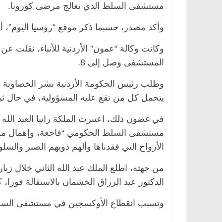
مستشفى السلط الذي يعالج مرضى كورونا.
وأكد مصدر، حسبما ذكر موقع “روسيا اليوم”، أ
وكانت وكالة “عمون” الأردنية للأنباء، نقلت ع
مصر
ناس وناس
الرئيسية
مصر
ناس وناس
المستشفى وصل إلى 8.
لق فاروق.. خبير اقتصادي
في ذكرى رحيله.. د. نور فرحا
ى ميلاده وحيداً على أبواب
قانوني دافع عن قضايا الوطن 
وطلب رئيس الحكومة الأردنية بشر الخصاونة من
للحرية (بروفايل)
26 يناير، 2026
يتحمل كل من تقع عليه المسؤولية، في حال ثبوت
في غضون ذلك، اعتبرت الملكة رانيا العبد الله 
مستشفى السلط الحكومي “فاجعة، وإهمال مؤلم 
الأرواح التي فقدناها وألهم ذويهم الصبر والسلو
من جهته، اطلع الملك عبد الله الثاني خلال 
الدكتور عبد الرزاق الخشمان بالاستقالة فورا، 
وتسبب انقطاع الأوكسجين في مستشفى السلط بالأردن بوفاة 8 أشخاص كانوا 