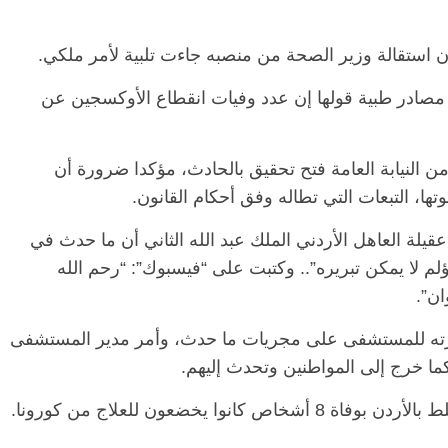
ن استقالة وزير الصحة من منصبه جاءت تلبية لأمر ملكي.
الرئيسية
مصر
ناس وناس
الرئيس
ن مصادر طبية قولها إن عدد وفيات انقطاع الأوكسجين عن
مقعد شاغر على مائدة الإفطار.. يحيى
مقعد ش
ت فقيه
حسين عبدالهادي فارس مقاومة
رمضان.
وانحاز
الخصخصة الذي دافع عن المال العام
اقتصاد
 النيابة العامة فتح تحقيق بالحادث، مؤكدا ضرورة أن
(بروفايل)
الحبايب
21 فبراير، 2026
22 فبراير، 026
ها، التبعات التي تطاله وفق أحكام القانون.
عقيلة العاهل الأردني الملك عبد الله الثاني أن ما حدث في
لا يمكن تبريره”.. وكتبت على “فيسبوك”: “رحم الله
ان”.
زيارته للمستشفى على مجريات ما حدث، وأمر مدير المستشفى
كما خرج إلى المواطنين وتحدث إليهم.
يخضعون للعلاج من كورونا.