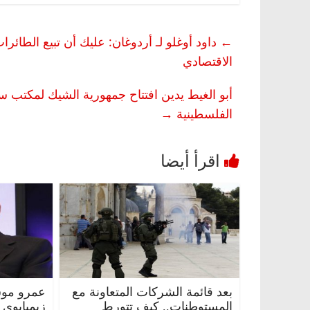
←
داود أوغلو لـ أردوغان: عليك أن تبيع الطائر
الاقتصادي
أبو الغيط يدين افتتاح جمهورية الشيك لمكتب سف
الفلسطينية
→
بعد قائمة الشركات المتعاونة مع
عمرو موس
المستوطنات.. كيف تتورط
زيمبابوي