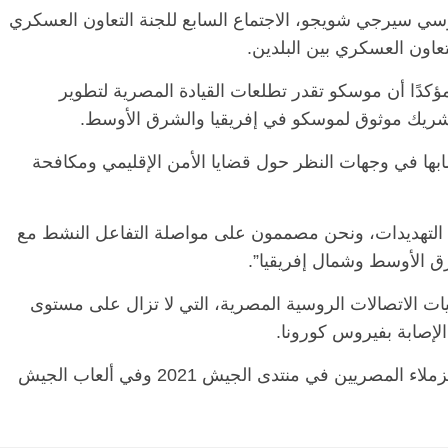
سي سيرجي شويجو، الاجتماع السابع للجنة التعاون العسكري
اون العسكري بين البلدين.
كدًا أن موسكو تقدر تطلعات القيادة المصرية لتطوير
شريك موثوق لموسكو في إفريقيا والشرق الأوسط.
ابها في وجهات النظر حول قضايا الأمن الإقليمي ومكافحة
 التهديدات، ونحن مصممون على مواصلة التفاعل النشط مع
ق الأوسط وشمال إفريقيا”.
يات الاتصالات الروسية المصرية، التي لا تزال على مستوى
لإصابة بفيروس كورونا.
وأعرب شويجو عن رغبة روسيا في مشاركة الزملاء المصريين في منتدى الجيش 2021 وفي ألعاب الجيش