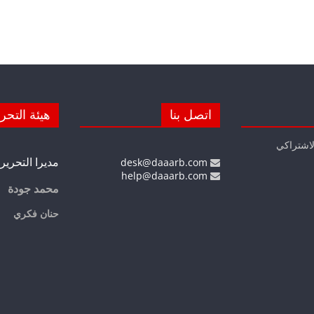
اتصل بنا
هيئة التحر
لاشتراكي
مديرا التحرير
desk@daaarb.com
help@daaarb.com
محمد جودة
حنان فكري