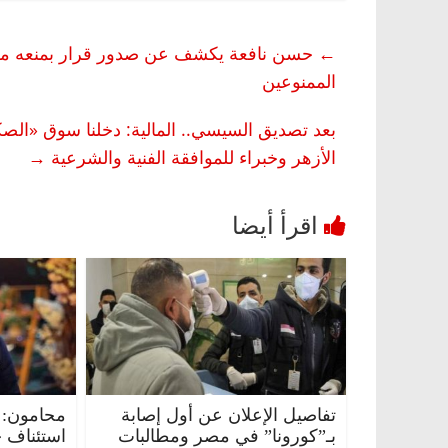
←
حسن نافعة يكشف عن صدور قرار بمنعه من ال
الممنوعين
الأزهر وخبراء للموافقة الفنية والشرعية
→
مصر
ناس وناس
الرئيسية
مصر
ناس وناس
لق فاروق.. خبير اقتصادي
في ذكرى رحيله.. د. نور فرحا
ى ميلاده وحيداً على أبواب
قانوني دافع عن قضايا الوطن 
للحرية (بروفايل)
26 يناير، 2026
تفاصيل الإعلان عن أول إصابة
محامون: 
بـ”كورونا” في مصر ومطالبات
استئناف 