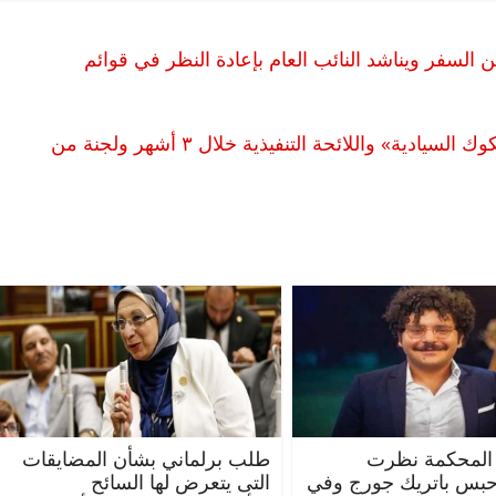
سفر ويناشد النائب العام بإعادة النظر في قوائم
بعد تصديق السيسي.. المالية: دخلنا سوق «الصكوك السيادية» واللائحة التنفيذية خلال ٣ أشهر ولجنة من
الرئيسية
مصر
ناس وناس
الرئيس
مقعد شاغر على مائدة الإفطار.. يحيى
مقعد ش
ت فقيه
حسين عبدالهادي فارس مقاومة
رمضان.
وانحاز
الخصخصة الذي دافع عن المال العام
اقتصاد
(بروفايل)
الحبايب
21 فبراير، 2026
22 فبراير، 026
المحكمة نظرت
طلب برلماني بشأن المضايقات
حبس باتريك جورج وفي
التى يتعرض لها السائح