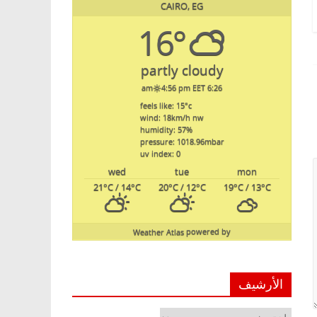
CAIRO, EG
16°
partly cloudy
4:56 pm EET
6:26 am
feels like: 15
°c
wind: 18
km/h
nw
humidity: 57
%
pressure: 1018.96
mbar
uv index: 0
wed
tue
mon
21
°C
/ 14
°C
20
°C
/ 12
°C
19
°C
/ 13
°C
Weather Atlas
powered by
الأرشيف
الأرشيف