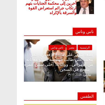
ناس وناس
ية
مصر
ناس وناس
الرئيسية
مصر
ناس وناس
اغر على الإفطار وبلكونة بلا زينة
مقعد شاغر على مائدة الإ
. د. عبدالخالق فاروق خبير
محمد علي طالب الهندسة 
ي في انتظار حلم الحرية ولمة
من الأمراض.. ووالدته: أ
بتضيع في السجن
2
15 مارس، 2026
الطقس