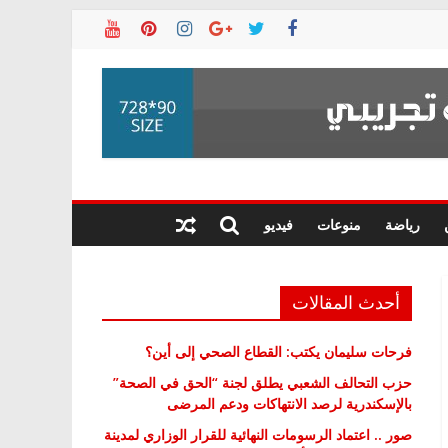
رياضة
منوعات
فيديو
أحدث المقالات
فرحات سليمان يكتب: القطاع الصحي إلى أين؟
حزب التحالف الشعبي يطلق لجنة “الحق في الصحة”
بالإسكندرية لرصد الانتهاكات ودعم المرضى
صور .. اعتماد الرسومات النهائية للقرار الوزاري لمدينة