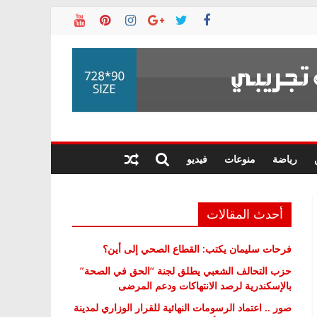
رياضة
منوعات
فيديو
أحدث المقالات
فرحات سليمان يكتب: القطاع الصحي إلى أين؟
حزب التحالف الشعبي يطلق لجنة “الحق في الصحة”
بالإسكندرية لرصد الانتهاكات ودعم المرضى
صور .. اعتماد الرسومات النهائية للقرار الوزاري لمدينة