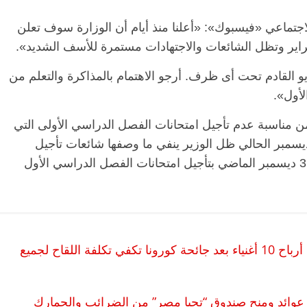
تماعي «فيسبوك»: «أعلنا منذ أيام أن الوزارة سوف تعلن
 مايو القادم تحت أى ظرف. أرجو الاهتمام بالمذاكرة والتعلم من
لأول».
 من مناسبة عدم تأجيل امتحانات الفصل الدراسي الأولى التي
 المزمع إقامتها في يناير الحالي وحتى 30 ديسمبر الحالي ظل الوزير ينفي ما وصفها شائعات تأجيل
الامتحانات حتى صدر قرار رئيس الوزراء في 31 ديسمبر الماضي بتأجيل امتحانات الفصل الدراسي الأول
زادت ثرواتهم 540 مليار دولار.. بي بي سي: أرباح 10 أغنياء بعد جائحة كورونا تكفي تكلفة اللقاح لجميع
 عوائد ومنح صندوق “تحيا مصر” من الضرائب والجمارك