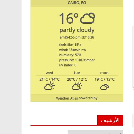
CAIRO, EG
16°
partly cloudy
4:56 pm EET
6:26 am
feels like: 15
°c
wind: 18
km/h
nw
humidity: 57
%
pressure: 1018.96
mbar
uv index: 0
wed
tue
mon
21
°C
/ 14
°C
20
°C
/ 12
°C
19
°C
/ 13
°C
Weather Atlas
powered by
الأرشيف
الأرشيف