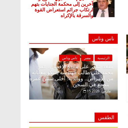
ناس وناس
مصر
ناس وناس
الرئيسية
مصر
ناس وناس
 على الإفطار وبلكونة بلا زينة
مقعد شاغر على مائدة الإفطا
. عبدالخالق فاروق خبير
محمد علي طالب الهندسة يشك
ي انتظار حلم الحرية ولمة
من الأمراض.. ووالدته: أحلى
بتضيع في السجن
15 مارس، 2026
الطقس