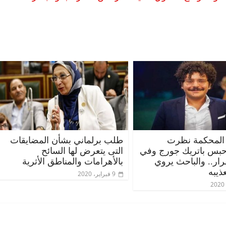
الرئيسية
مصر
ناس وناس
الرئيسية
مقعد شاغر على مائدة الإفطار.. يحيى
مقعد شاغر
قيه
حسين عبدالهادي فارس مقاومة
رمضان.. د
از
الخصخصة الذي دافع عن المال العام
اقتصادي ف
المحكمة نظرت
طلب برلماني بشأن المضايقات
(بروفايل)
الحبايب
حبس باتريك جورج وفي
التى يتعرض لها السائح
21 فبراير، 2026
22 فبراير، 2026
قرار.. والباحث يروي
بالأهرامات والمناطق الأثرية
ذيبه
9 فبراير، 2020