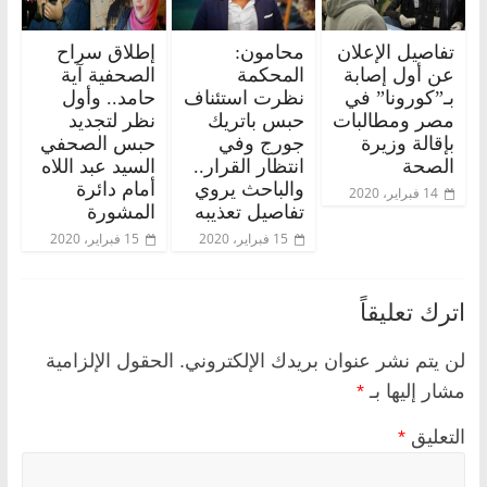
تفاصيل الإعلان
محامون:
إطلاق سراح
عن أول إصابة
المحكمة
الصحفية آية
بـ”كورونا” في
نظرت استئناف
حامد.. وأول
مصر ومطالبات
حبس باتريك
نظر لتجديد
بإقالة وزيرة
جورج وفي
حبس الصحفي
الصحة
انتظار القرار..
السيد عبد اللاه
والباحث يروي
أمام دائرة
14 فبراير، 2020
تفاصيل تعذيبه
المشورة
15 فبراير، 2020
15 فبراير، 2020
اترك تعليقاً
لن يتم نشر عنوان بريدك الإلكتروني.
الحقول الإلزامية
مشار إليها بـ
*
التعليق
*