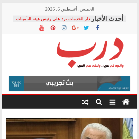
Skip
الخميس, أغسطس 6, 2026
to
دار الخدمات ترد على رئيس هيئة التأمينات
content
بعد مؤتمره الصحفي: إنكار الأزمة لا ينهي
معاناة أصحاب المعاشات.. ونطالب بكشف
الشركة المنفذة
فرحات سليمان يكتب: القطاع الصحي إلى
أين؟
حزب التحالف الشعبي يطلق لجنة “الحق
درب
في الصحة” بالإسكندرية لرصد الانتهاكات
ودعم المرضى
صور .. اعتماد الرسومات النهائية للقرار
وأتوه
الوزاري لمدينة الصحفيين.. وانتهاء أعمال
في
إنشاء المبنى الإداري
درب..
المجلس القومي لحقوق الإنسان يعلن
وتبقى
متابعة قضية الدكتور محمد زهران.. ويؤكد:
هي
قرينة البراءة وضمانات المحاكمة العادلة
حق أصيل
الدرب