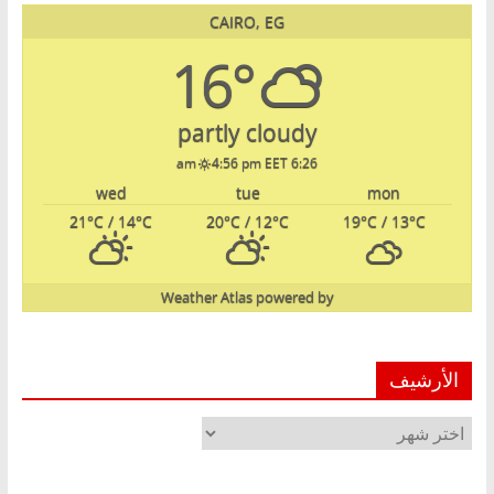
CAIRO, EG
16°
partly cloudy
4:56 pm EET
6:26 am
wed
tue
mon
21
°C
/ 14
°C
20
°C
/ 12
°C
19
°C
/ 13
°C
Weather Atlas
powered by
الأرشيف
الأرشيف