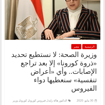
الرئيسية
مصر
وزيرة الصحة: لا نستطيع تحديد
«ذروة كورونا» إلا بعد تراجع
الإصابات.. وأي «أعراض
تنفسية» سنعطيها دواء
الفيروس
,
,
,
30 مايو، 2020
الدكتور هالة زايد\
فيروس كورونا
كورونا
وزير