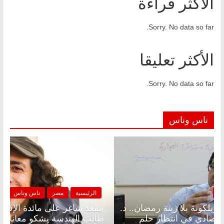
الأكثر قراءة
Sorry. No data so far.
الأكثر تعليقا
Sorry. No data so far.
ناس وناس
الرئيسية
مصر
ناس وناس
الرئي
مقعد شاغر على الإفطار وبلكونة بلا زينة رمضان.. د.
مقعد 
عبدالخالق فاروق خبير اقتصادي في انتظار حلم
طالب 