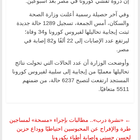
إن ذروة تفشي كورونا في مصر بعد أسبوعين.
وفي آخر حصيلة رسمية أعلنت وزارة الصحة
والسكان، أمس الجمعة، تسجيل 1289 حالة جديدة
ثبتت إيجابية تحاليلها لفيروس كورونا و34 وفاة؛
ليرتفع عدد الإصابات إلى 22 ألفًا و82 إصابة في
مصر.
وأوضحت الوزارة أن عدد الحالات التي تحولت نتائج
تحاليلها معمليًا من إيجابية إلى سلبية لفيروس كورونا
المستجد ارتفعت لتصبح 6237 حالة، من ضمنهم
5511 متعافيًا.
←
«نشرة درب».. مطالبات بإجراء «مسحة» لمساجين
طرة والإفراج عن المحبوسين احتياطيًا ووداع حزين
لحسن حسني وإصابة أطباء بكورونا