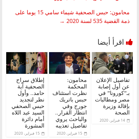
محامون: حبس الصحفية شيماء سامي 15 يوما على
ذمة القضية 535 لسنة 2020
→
تفاصيل الإعلان
محامون:
إطلاق سراح
عن أول إصابة
المحكمة
الصحفية آية
بـ”كورونا” في
نظرت استئناف
حامد.. وأول
مصر ومطالبات
حبس باتريك
نظر لتجديد
بإقالة وزيرة
جورج وفي
حبس الصحفي
الصحة
انتظار القرار..
السيد عبد اللاه
والباحث يروي
أمام دائرة
14 فبراير، 2020
تفاصيل تعذيبه
المشورة
15 فبراير، 2020
15 فبراير، 2020