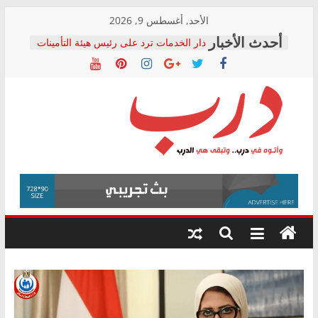
Skip
الأحد, أغسطس 9, 2026
to
دار الخدمات ترد على رئيس هيئة التأمينات
content
بعد مؤتمره الصحفي: إنكار الأزمة لا ينهي
معاناة أصحاب المعاشات.. ونطالب بكشف
الشركة المنفذة
فرحات سليمان يكتب: القطاع الصحي إلى
أين؟
حزب التحالف الشعبي يطلق لجنة “الحق
درب
في الصحة” بالإسكندرية لرصد الانتهاكات
ودعم المرضى
صور .. اعتماد الرسومات النهائية للقرار
وأتوه
الوزاري لمدينة الصحفيين.. وانتهاء أعمال
في
إنشاء المبنى الإداري
درب..
المجلس القومي لحقوق الإنسان يعلن
وتبقى
متابعة قضية الدكتور محمد زهران.. ويؤكد:
هي
قرينة البراءة وضمانات المحاكمة العادلة
حق أصيل
الدرب