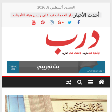
Skip
السبت, أغسطس 8, 2026
to
دار الخدمات ترد على رئيس هيئة التأمينات
content
بعد مؤتمره الصحفي: إنكار الأزمة لا ينهي
معاناة أصحاب المعاشات.. ونطالب بكشف
الشركة المنفذة
فرحات سليمان يكتب: القطاع الصحي إلى
أين؟
حزب التحالف الشعبي يطلق لجنة “الحق
درب
في الصحة” بالإسكندرية لرصد الانتهاكات
ودعم المرضى
صور .. اعتماد الرسومات النهائية للقرار
وأتوه
الوزاري لمدينة الصحفيين.. وانتهاء أعمال
في
إنشاء المبنى الإداري
درب..
المجلس القومي لحقوق الإنسان يعلن
وتبقى
متابعة قضية الدكتور محمد زهران.. ويؤكد:
هي
قرينة البراءة وضمانات المحاكمة العادلة
حق أصيل
الدرب