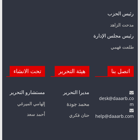
رئيس الحزب
مدحت الزاهد
رئيس مجلس الإدارة
طلعت فهمي
اتصل بنا
هيئة التحرير
تحت الانشاء
مديرا التحرير
مستشارو التحرير
desk@daaarb.co
m
إلهامي الميرغي
محمد جودة
أحمد سعد
حنان فكري
help@daaarb.com