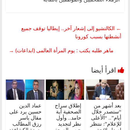
←
الكالتشيو إلى إشعار آخر.. إيطاليا توقف جميع
أنشطتها بسبب كورونا
ماهر طلبه يكتب : يوم المرأة العالمى (ابداعات)
→
بعد أشهر من
إطلاق سراح
عماد الدين
“ستصدر خلال
الصحفية آية
حسين يرد على
أيام”.. “الأعلى
حامد.. وأول
مقال ياسر
للإعلام”: ننتظر
نظر لتجديد
رزق المطالب
إصدار لائحة
حبس الصحفي
بعودة الكشافة: