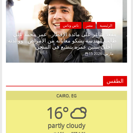
الرئيسية
مصر
ناس وناس
لكونة بلا زينة رمضان.. د.
مقعد شاغر على مائدة الإفطار
قتصادي في انتظار حلم
طالب الهندسة يشكو معاناته من
أحلى سنين عمره بتضيع في السجن
15 مارس، 2026
الطقس
CAIRO, EG
16°
partly cloudy