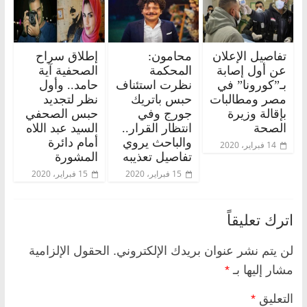
تفاصيل الإعلان
محامون:
إطلاق سراح
عن أول إصابة
المحكمة
الصحفية آية
بـ”كورونا” في
نظرت استئناف
حامد.. وأول
مصر ومطالبات
حبس باتريك
نظر لتجديد
بإقالة وزيرة
جورج وفي
حبس الصحفي
الصحة
انتظار القرار..
السيد عبد اللاه
والباحث يروي
أمام دائرة
14 فبراير، 2020
تفاصيل تعذيبه
المشورة
15 فبراير، 2020
15 فبراير، 2020
اترك تعليقاً
لن يتم نشر عنوان بريدك الإلكتروني.
الحقول الإلزامية
مشار إليها بـ
*
التعليق
*