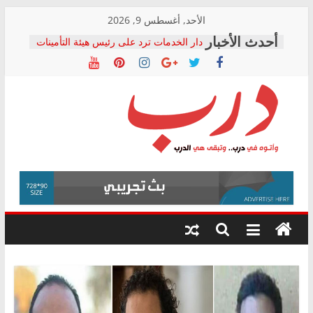
Skip
الأحد, أغسطس 9, 2026
المجلس القومي لحقوق الإنسان يعلن
to
متابعة قضية الدكتور محمد زهران.. ويؤكد:
content
قرينة البراءة وضمانات المحاكمة العادلة
حق أصيل
دار الخدمات ترد على رئيس هيئة التأمينات
بعد مؤتمره الصحفي: إنكار الأزمة لا ينهي
معاناة أصحاب المعاشات.. ونطالب بكشف
الشركة المنفذة
درب
فرحات سليمان يكتب: القطاع الصحي إلى
أين؟
حزب التحالف الشعبي يطلق لجنة “الحق
وأتوه
في الصحة” بالإسكندرية لرصد الانتهاكات
في
ودعم المرضى
درب..
صور .. اعتماد الرسومات النهائية للقرار
وتبقى
الوزاري لمدينة الصحفيين.. وانتهاء أعمال
هي
إنشاء المبنى الإداري
الدرب