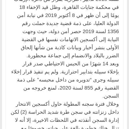
في محكمة جنايات القاهرة، وظل ‏قيد الإخفاء 18
يومًا إلى أن ظهر في 8 أكتوبر 2019 في نيابة أمن
الدولة العليا، على ذمة قضية جديدة حملت رقم
1356 لسنة 2019 حصر أمن دولة، حيث وجهت
النيابة إلى أكسجين الاتهامات نفسها في القضية
الأولى بنشر أخبار وبيانات كاذبة من شأنها إلحاق
الضرر بالبلاد والانضمام إلى جماعة محظورة.
وبعد 14 شهرًا من الحبس الاحتياطي صدر قرار
بإخلاء سبيله بتدابير احترازية. ولم يم تنفيذ قرار إخلاء
سبيله وجرى “تدويره من داخل محبسه” على ذمة
القضية رقم 855 لسنة 2020، لمنع خروجه من
السجن.
وخلال فترة سجنه المطولة حاول أكسجين الانتحار
داخل زنزانته في سجن طرة شديد الحراسة (2) لكن
إدارة السجن أنقذته في اللحظات الاخيرة، إلا أنه لا
تزال هناك خطورة بالغة على حياته، ‏خصوصًا مع