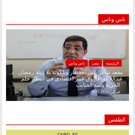
ناس وناس
الرئيسية
مصر
ناس وناس
مقعد شاغر على الإفطار وبلكونة بلا زينة رمضان.. د.
عبدالخالق فاروق خبير اقتصادي في انتظار حلم
الحرية ولمة الحبايب
22 فبراير، 2026
الطقس
CAIRO, EG