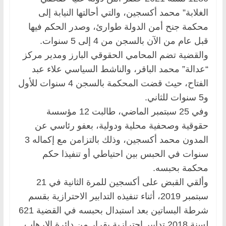
الغلابة” محمد أكسجين، والتي أحالتها النيابة إلى
محكمة جنح أمن الدولة طوارئ، وصدر الحكم فيها
قبل عام من الآن بالسجن من 4 إلى 5 سنوات.
والقضية تضم المحامي الحقوقي البارز ومدير مركز
“عدالة” محمد الباقر، والناشط السياسي علاء عبد
الفتاح، حيث قضت المحكمة بالسجن 4 سنوات للأول
و5 سنوات للثاني.
وفي 25 سبتمبر الماضي، طالبت 12 مؤسسة
حقوقية وصحفية محلية ودولية، بعفو رئاسي عن
المدون محمد أكسجين، وذلك بالتزامن مع إكماله 3
سنوات في الحبس بين احتياطي أو تنفيذا حكم
محكمة بحبسه.
وألقي القبض على أكسجين ‏للمرة الثانية في 21
سبتمبر 2019، أثناء تنفيذه التدابير الاحترازية بقسم
شرطة البساتين بعد استبدال بحبسه في القضية 621
لسنة 2018 تدابير احترازية ‏بقرار من دائرة الإرهاب