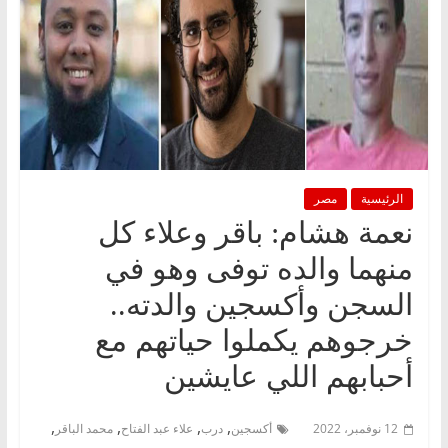
الرئيسية
مصر
نعمة هشام: باقر وعلاء كل
منهما والده توفى وهو في
السجن وأكسجين والدته..
خرجوهم يكملوا حياتهم مع
أحبابهم اللي عايشين
,
,
,
,
12 نوفمبر، 2022
أكسجين
درب
علاء عبد الفتاح
محمد الباقر