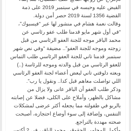
القبض عليه وحبسه في سبتمبر 2019 على ذمة
القضية 1356 لسنة 2019 حصر أمن دولة.
وقالت نعمة هشام في منشور لها عبر “فيسبوك”،
“في أول شهر مايو قدمنا طلب عفو رئاسي عن
محمد الباقر موجه للجنة العفو الرئاسي من قبل
زوجته وموجه للجنة العفو”.. مضيفة “وفي نص شهر
سبتمبر قدمنا تاني للجنة العفو الرئاسي طلب التماس
للعفو الرئاسي من قبل والدته وموجه للرئاسة (..)
وبعته دلوقتي تاني لبعض أعضاء لجنة العفو الرئاسي
اللي تواصلت معاهم قبل كدا.. ونقول يا رب”.
وذكر طلب العفو أن الباقر عانى ولا يزال من
مشاكل بالظهر، وأملاح على الكلى، فضلا عن إصابته
بالربو في طفولته مما يجعله أكثر عرضى لمشكلات
التنفس، وإضافة إلى سوء أوضاع احتجازه، أصبحت
صحته مهددة بالتراجع.
وأكمل المحامي الحقوقي محمد الباقر، في 2 أكتوبر