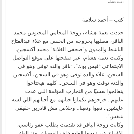
نعمة هشام
كتب – أحمد سلامة
جددت نعمة هشام، زوجة المحامي المحبوس محمد
الباقر، مطلبها بخروجه من الحبس مع علاء عبدالفتاح
الناشط والمدون و”صحفي الغلابة” محمد أكسجين.
وكتبت نعمة هشام، عبر صفحتها على موقع التواصل
الاجتماعي “فيس بوك”، “باقر والده توفى وهو في
السجن، علاء والده توفى وهو في السجن، أكسجين
والدته توفت وهو في السجن.. كلهم هيحتاجوا
يتعالجوا نفسيًا من التجارب المؤلمة اللي عدت
عليهم.. خرجوهم يكملوا حياتهم مع أحبابهم اللي لسه
عايشين.. تعبوا وتعبنا.. وخلاص مش قادرين حقيقي
نتنفس”.
وكانت زوجة الباقر قد تقدمت بطلب عفو رئاسي،
للإفراج عن زوجها القابع خلف القضبان، منذ إلقاء