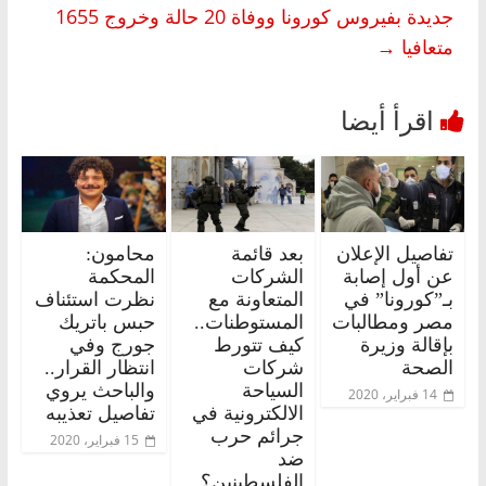
جديدة بفيروس كورونا ووفاة 20 حالة وخروج 1655
متعافيا
→
تفاصيل الإعلان
بعد قائمة
محامون:
عن أول إصابة
الشركات
المحكمة
بـ”كورونا” في
المتعاونة مع
نظرت استئناف
مصر ومطالبات
المستوطنات..
حبس باتريك
بإقالة وزيرة
كيف تتورط
جورج وفي
الصحة
شركات
انتظار القرار..
السياحة
والباحث يروي
14 فبراير، 2020
الالكترونية في
تفاصيل تعذيبه
جرائم حرب
15 فبراير، 2020
ضد
الفلسطينين؟