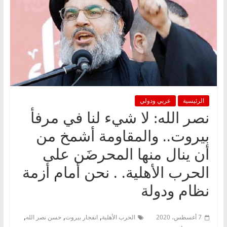
الرئيسية
عربي ودولي
نصر الله: لا شيء لنا في مرفأ
بيروت.. والمقاومة أشمخ من
أن ينال منها المحرضَن على
الحرب الأهلية. . نحن أمام أزمة
نظام ودولة
,
,
,
7 أغسطس، 2020
الحرب الأهلية
انفجار بيروت
حسن نصر الله