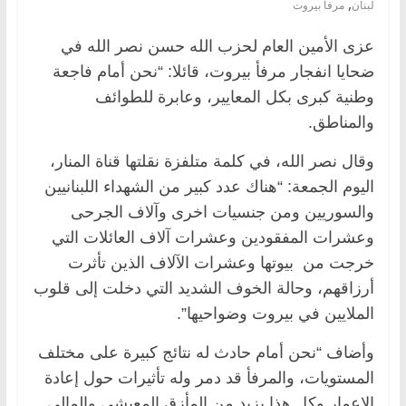
,
لبنان
مرفأ بيروت
عزى الأمين العام لحزب الله حسن نصر الله في
ضحايا انفجار مرفأ بيروت، قائلا: “نحن أمام فاجعة
وطنية كبرى بكل المعايير، وعابرة للطوائف
والمناطق.
وقال نصر الله، في كلمة متلفزة نقلتها قناة المنار،
اليوم الجمعة: “هناك عدد كبير من الشهداء اللبنانيين
والسوريين ومن جنسيات اخرى وآلاف الجرحى
وعشرات المفقودين وعشرات آلاف العائلات التي
خرجت من بيوتها وعشرات الآلاف الذين تأثرت
أرزاقهم، وحالة الخوف الشديد التي دخلت إلى قلوب
الملايين في بيروت وضواحيها”.
وأضاف “نحن أمام حادث له نتائج كبيرة على مختلف
المستويات، والمرفأ قد دمر وله تأثيرات حول إعادة
الإعمار وكل هذا يزيد من المأزق المعيشي والمالي