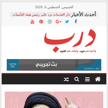
Skip
الخميس, أغسطس 6, 2026
to
دار الخدمات ترد على رئيس هيئة التأمينات
content
بعد مؤتمره الصحفي: إنكار الأزمة لا ينهي
معاناة أصحاب المعاشات.. ونطالب بكشف
الشركة المنفذة
فرحات سليمان يكتب: القطاع الصحي إلى
أين؟
حزب التحالف الشعبي يطلق لجنة “الحق
درب
في الصحة” بالإسكندرية لرصد الانتهاكات
ودعم المرضى
صور .. اعتماد الرسومات النهائية للقرار
وأتوه
الوزاري لمدينة الصحفيين.. وانتهاء أعمال
في
إنشاء المبنى الإداري
درب..
المجلس القومي لحقوق الإنسان يعلن
وتبقى
متابعة قضية الدكتور محمد زهران.. ويؤكد:
هي
قرينة البراءة وضمانات المحاكمة العادلة
حق أصيل
الدرب