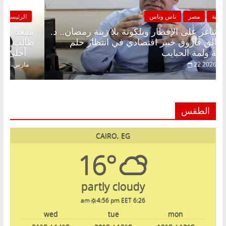
الرئيسية
مصر
ناس وناس
مقعد شاغر على الإفطار وبلكونة بلا زينة رمضان.. د.
عبدالخالق فاروق خبير اقتصادي في انتظار حلم
الحرية ولمة الحبايب
22 فبراير، 2026
الطقس
CAIRO, EG
16°
partly cloudy
4:56 pm EET
6:26 am
wed
tue
mon