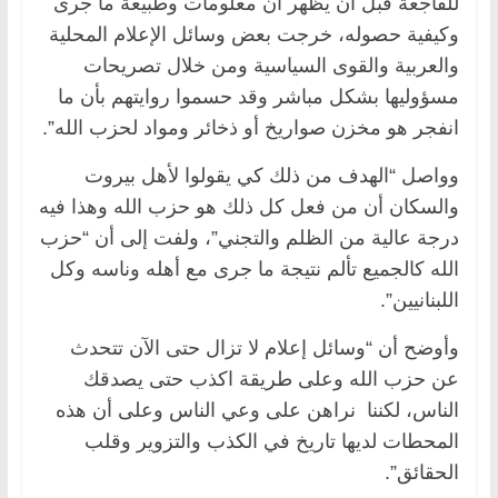
للفاجعة قبل أن يظهر أن معلومات وطبيعة ما جرى
وكيفية حصوله، خرجت بعض وسائل الإعلام المحلية
والعربية والقوى السياسية ومن خلال تصريحات
مسؤوليها بشكل مباشر وقد حسموا روايتهم بأن ما
انفجر هو مخزن صواريخ أو ذخائر ومواد لحزب الله”.
وواصل “الهدف من ذلك كي يقولوا لأهل بيروت
والسكان أن من فعل كل ذلك هو حزب الله وهذا فيه
درجة عالية من الظلم والتجني”، ولفت إلى أن “حزب
الله كالجميع تألم نتيجة ما جرى مع أهله وناسه وكل
اللبنانيين”.
وأوضح أن “وسائل إعلام لا تزال حتى الآن تتحدث
عن حزب الله وعلى طريقة اكذب حتى يصدقك
الناس، لكننا نراهن على وعي الناس وعلى أن هذه
المحطات لديها تاريخ في الكذب والتزوير وقلب
الحقائق”.