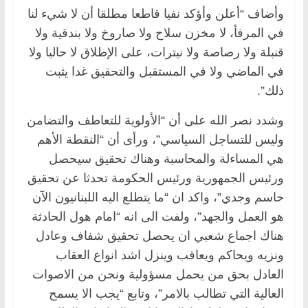
وأضاف “أعلن وأؤكد نفيا قاطعا مطلقا أن لا شيء لنا
في المرفأ، لا مخزن سلاح ولا صاروخ ولا بندقية ولا
قنبلة ولا رصاصة ولا نيترات، على الإطلاق لا حاليا ولا
في الماضي ولا في المستقبل والتحقيق غدا يثبت
ذلك”.
وشدد نصر الله على أن “الأولوية للتعاطف والتضامن
وليس للتساجل السياسي”، ورأى أن “النقطة الأهم
هي المساءلة والمحاسبة وهناك تحقيق سيحصل
ورئيس الجمهورية ورئيس الحكومة تحدثا عن تحقيق
حاسم وجدي”، واكد ان “ما يتطلع اليه اللبنانيون الآن
هو العمل والجهد”، ولفت الى انه “امام هول الحادثة
هناك اجماع شعبي ان يحصل تحقيق شفاف وعادل
ونزيه ويحاكم ويعاقب وينزل اشد انواع العقاب
العادل بحق من يحمل مسؤولية ونحن من الاصوات
العالية التي تطالب بالامر”، وتابع “يجب الا يسمح