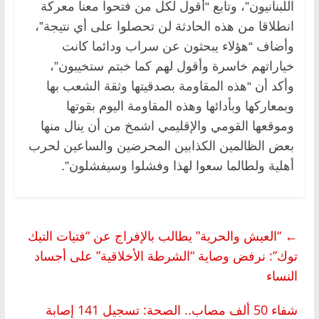
اللبنانيون”، وتابع “أقول لكل من فتحوا معنا معركة
انطلاقا من هذه الحادثة لن تحصلوا على أي نتيجة”،
وأضاف “هؤلاء يبحثون عن سراب ودائما كانت
خياراتهم خاسرة وأقول لهم كما خبتم ستخيبون”،
وأكد أن “هذه المقاومة بصدقيتها وثقة الشعب بها
وبمعاركها وبأدائها وهذه المقاومة اليوم بقوتها
وموقعها القومي والإقليمي اشمخ من أن ينال منها
بعض الظالمين الكذابين المحرضين والساعين لحرب
أهلية ولطالما سعوا لهذا وفشلوا وسيفشلون”.
←
“العيش والحرية” يطالب بالإفراج عن “فتيات التيك
توك”: نرفض وصاية “الشرطة الأخلاقية” على أجساد
النساء
شفاء 50 ألف مصاب.. الصحة: تسجيل 141 إصابة