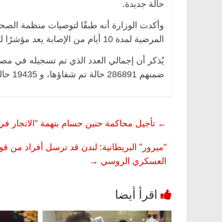
حالة جديدة.
المرضية لمدة 10 أيام من الإصابة يعد مؤشرًا لتعافي المريض من فيروس كورونا.
ضمنهم 286891 حالة تم شفاؤها، و 19435 حالة وفاة.
←
تأجيل محاكمة حنين حسام بتهمة “الاتجار في البشر” إلى 20 ديسمبر لاتخاذ
“ميرور” البريطانية: لندن قد ترسل أفراد من قو
العسكري الروسي
→