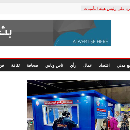
رد على رئيس هيئة التأمينات
حفي: إنكار الأزمة لا ينهي
 المعاشات.. ونطالب بكشف
ة
 يكتب: القطاع الصحي إلى
الشعبي يطلق لجنة “الحق
إسكندرية لرصد الانتهاكات
الرسومات النهائية للقرار
ع مدني
اقتصاد
عمال
رأي
ناس وناس
صحافة
ثقافة
فن
 الصحفيين.. وانتهاء أعمال
لإداري
ي لحقوق الإنسان يعلن
لدكتور محمد زهران.. ويؤكد:
وضمانات المحاكمة العادلة