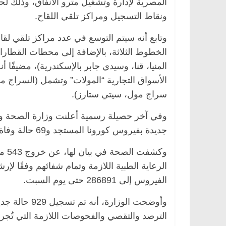
المصرية لإدارة وتشغيل مترو الأنفاق، وذلك لح
ونقاط التسجيل ومراكز تلقي اللقاح.
وتابع أنه سيتم التوسع في عدد مراكز تلقي ل
الخطوط الثلاثة، بالإضافة إلى محطات القطار
المنيا، قنا، وسيدي جابر بالإسكندرية)، مضيفًا 
الأسواق التجارية “المولات” وتشمل (السراج 
سراج مول، سيتي ستارز).
جديدة بفيروس كورونا المستجد و69 حالة وفاة جراء الإصابة بالعدوى.
وكشف
الرعاية الطبية اللازمة وتمام شفائهم وفقًا لإ
الفيروس إلى 286891 حتى يوم السبت.
وأوضحت الوزار