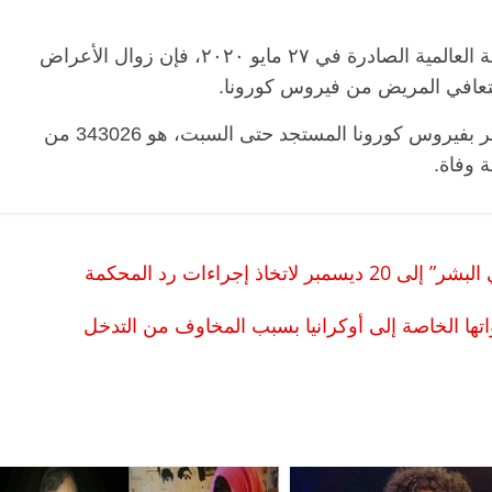
وأكدت الوزارة أنه طبقًا لتوصيات منظمة الصحة العالمية الصادرة في ٢٧ مايو ٢٠٢٠، فإن زوال الأعراض
يُذكر أن إجمالي العدد الذي تم تسجيله في مصر بفيروس كورونا المستجد حتى السبت، هو 343026 من
 إجراءات رد المحكمة
اتها الخاصة إلى أوكرانيا بسبب المخاوف من التدخل