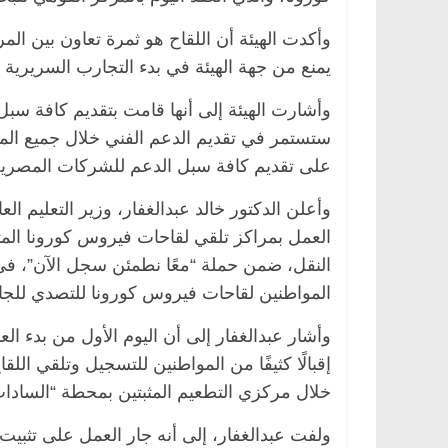
وأكدت الهيئة أن اللقاح هو ثمرة تعاون بين ال
يمنع من جهة الهيئة في بدء التجارب السريرية ع
وأشارت الهيئة إلى أنها قامت بتقديم كافة سبل 
ستستمر في تقديم الدعم الفني خلال جميع الم
على تقديم كافة سبل الدعم للشركات المصرية ل
وأعلن الدكتور خالد عبدالغفار، وزير التعليم ا
العمل بمراكز تلقي لقاحات فيروس كورونا المت
النقل، ضمن حملة “معًا نطمئن سجل الآن”، ف
الرئيسية
مصر
ناس وناس
الرئيسية
مصر
المواطنين لقاحات فيروس كورونا للتصدي للجا
د. عبدالخالق فاروق.. خبير اقتصادي
في ذكرى رحيله.. 
يحتفل بذكرى ميلاده وحيداً على أبواب
قانوني دافع عن ق
وأشار عبدالغفار إلى أن اليوم الأول من بدء ا
السبعين (بروفايل)
للحرية (بروفايل)
26 يناير، 2026
26 يناير، 2026
خلال مركزي التطعيم المثبتين بمحطة “السادات