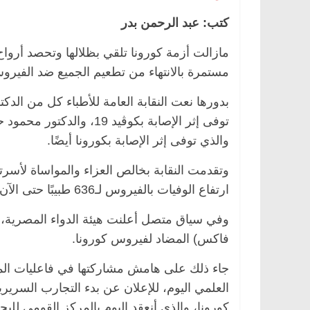
كتب: عبد الرحمن بدر
مازالت أزمة كورونا تلقي بظلالها وتحصد أروا
مستمرة بالانتهاء من تطعيم الجميع ضد الفيرو
بدورها نعت النقابة العامة للأطباء كل من الد
توفى إثر الإصابة بكوڤيد
والذي توفى إثر الإصابة بكورونا أيضًا.
وتقدمت النقابة بخالص العزاء والمواساة لأسرت
ارتفاع الوفيات بالفيروس لـ636 طبيبًا حتى الآن.
وفي سياق متصل أعلنت هيئة الدواء المصرية، 
فاكس) المضاد لفيروس كورونا.
جاء ذلك على هامش مشاركتها في فاعليات المؤ
العلمي اليوم، للإعلان عن بدء التجارب السر
كورونا، والذي أنعقد اليوم بالمركز القومي للب