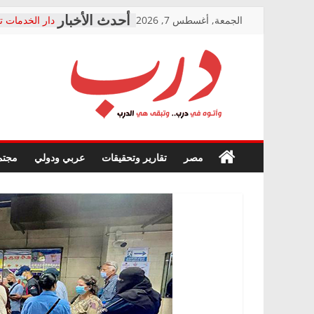
Skip
الجمعة, أغسطس 7, 2026
دار الخدمات ت
to
بعد مؤتمره الص
معاناة أصحاب
content
الشركة المنفذ
فرحات سليمان
درب
أين؟
حزب التحالف 
في الصحة” بال
وأتوه
ودعم المرضى
صور .. اعتماد 
في
مصر
تقارير وتحقيقات
عربي ودولي
مجتم
الوزاري لمدينة
درب..
إنشاء المبنى ا
وتبقى
المجلس القوم
هي
متابعة قضية ا
الدرب
قرينة البراءة 
حق أصيل