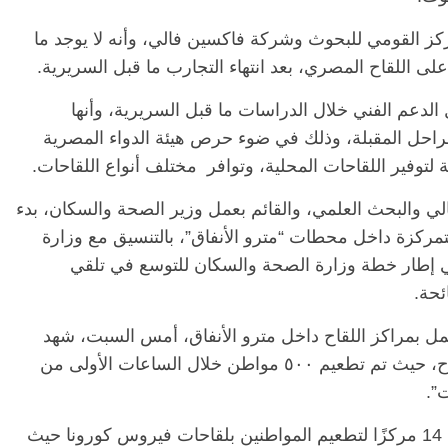
مركز القومي للبحوث وشركة فاكسين فالي، وأنه لا يوجد ما
لى اللقاح المصري، بعد انتهاء التجارب ما قبل السريرية.
الدعم الفني خلال الدراسات ما قبل السريرية، وأنها
راحل المقبلة، وذلك في ضوء حرص هيئة الدواء المصرية
توفير اللقاحات المحلية، وتوافر مختلف أنواع اللقاحات.
لعالي والبحث العلمي، والقائم بعمل وزير الصحة والسكان، بدء
مركزة داخل محطات “مترو الأنفاق”، بالتنسيق مع وزارة
الرئيسية
مصر
ناس وناس
ي إطار خطة وزارة الصحة والسكان للتوسع في تلقي
ناس وناس
مقعد شاغر على مائدة الإفطار.. يحي
ئحة.
د. نور فرحات فقيه
حسين عبدالهادي فارس مقاومة
ضايا الوطن وانحاز
الخصخصة الذي دافع عن المال العام
لعمل بمراكز اللقاح داخل مترو الأنفاق، أمس السبت، شهد
(بروفايل)
إقبالًا كثيفًا من المواطنين للتسجيل وتلقي اللقاح، حيث تم تطعيم ٥٠٠ مواطن خلال الساعات الأولى من
21 فبراير، 2026
”.
ولفت عبدالغفار، إلى أنه جار العمل على تثبيت 14 مركزًا لتطعيم المواطنين بلقاحات فيروس كورونا حيث