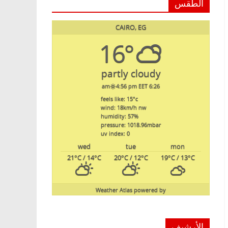
الطقس
CAIRO, EG
16°
partly cloudy
4:56 pm EET
6:26 am
feels like: 15
°c
wind: 18
km/h
nw
humidity: 57
%
pressure: 1018.96
mbar
uv index: 0
wed
tue
mon
21
°C
/ 14
°C
20
°C
/ 12
°C
19
°C
/ 13
°C
Weather Atlas
powered by
الأرشيف