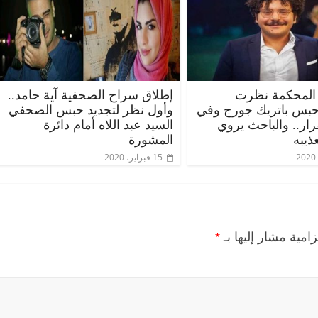
المحكمة نظرت
إطلاق سراح الصحفية آية حامد..
حبس باتريك جورج وفي
وأول نظر لتجديد حبس الصحفي
قرار.. والباحث يروي
السيد عبد اللاه أمام دائرة
ذيبه
المشورة
15 فبراير، 2020
زامية مشار إليها بـ
*