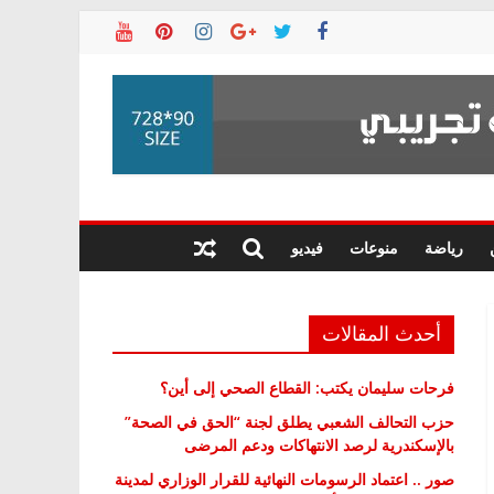
رياضة
منوعات
فيديو
أحدث المقالات
فرحات سليمان يكتب: القطاع الصحي إلى أين؟
حزب التحالف الشعبي يطلق لجنة “الحق في الصحة”
بالإسكندرية لرصد الانتهاكات ودعم المرضى
صور .. اعتماد الرسومات النهائية للقرار الوزاري لمدينة