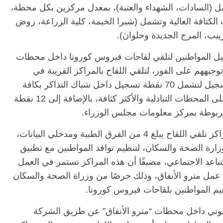
 وتشمل (السادات، الشهداء والعتبة)، بمعدل مركزين بكل محطة،
ات ذات الكثافة العالية وتشمل (شبرا الخيمة، كلية الزراعة، روض
ينب، المرج الجديدة وحلوان).
ه تم تخصيص 97 نقطة لتسجيل المواطنين لتلقي لقاحات فيروس كورونا داخل محطات
جيههم على الفور، لتلقي اللقاح بالمراكز القريبة في
طريقهم داخل المترو، حيث تم توزيع نقاط التسجيل لتشمل 70 نقطة تسجيل داخل شباك التذاكر بكافة
محطات المترو، و 15 نقطة تسجيل موزعين على المحطات التبادلية والأكثر كثافة، بالإضافة إلى 12 نقطة
ربوطة بمركز معلومات مجلس الوزراء.
وذكر عبدالغفار، أن عدد الفرق القائمة على مراكز تلقي اللقاح يبلغ 4 من الفرق الطبية ومدخلي البيانات،
وزارة الصحة والسكان، لتنظيم توافد المواطنين مع تطبيق
لتباعد الاجتماعي، مضيفًا أن هذه المراكز تستمر في العمل
مل مترو الأنفاق، وذلك حرصًا من وزراة الصحة والسكان
يم المواطنين بلقاحات فيروس كورونا.
 صوتي داخل محطات “مترو الأنفاق” عن طريق الشركة