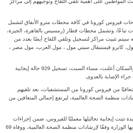
ث المواطنين على أهمية تلقي اللقاح وتوجيههم إلى مراكز
قاحات فيروس كورونا في كافة محطات مترو الأنفاق لتشمل
ات تباعًا، وتشمل محطات قطار (رمسيس بالقاهرة، الجيزة،
أنه سيتم تثبيت مراكز لتسجيل وتلقي اللقاح أيضًا بعدد من
مول، كايرو فيستيڤال سيتي مول ، مول العرب، مول مصر ،
وفي آخر حصيلة رسمية أعلنت وزارة الصحة والسكان أعلنت، مساء السبت، تسجيل 929 حالة إيجابية
ت الصحة في بيان لها، عن خروج 543 متعافيًا من فيروس كورونا من المستشفيات، بعد تلقيهم
رشادات منظمة الصحة العالمية، ليرتفع إجمالي المتعافين من
ة، أنه تم تسجيل 929 حالة جديدة ثبتت إيجابية تحاليلها معمليًا للفيروس، ضمن إجراءات
الترصد والتقصي والفحوصات اللازمة التي تُجريها الوزارة وفقًا لإرشادات منظمة الصحة العالمية، ووفاة 69