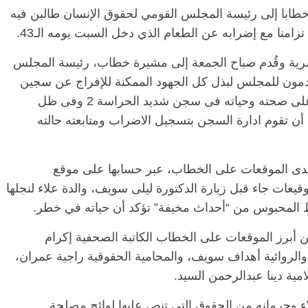
ابا إلى رئيسة المجلس القومي لحقوق الإنسان طالبن فيه
تزامنا مع إضرابه عن الطعام الذي دخل السبت يومه الـ43.
لذي وقعت عليه 107 سيدة مصرية وقُدم صباح الجمعة إلى مشيرة خطاب، رئيسة المجلس
قدمون للمجلس لبذل كل الجهود الممكنة للإفراج عن سجين
الرأي علاء عبدالفتاح، الذى يواجه خطرا كبيرا على صحته وحياته فى سجن شديد الحراسة 2 وفى ظل
4 يوما متواصلة دون أن تقوم ادارة السجن بتسجيل الاضراب ومتابعته حالته
حدى الموقعات على الخطاب، عبر حسابها على موقع
يعات جاء قبل زيارة الدكتورة ليلى سويف، والدة علاء لنجلها
ط المحبوس من “أحداث مخيفة” تؤكد أن حياته في خطر.
من أبرز الموقعات على الخطاب الكاتبة الصحفية إكرام
 والروائية أهداف سويف، والمحامية الحقوقية راجية عمران،
امية دينا عبدالرحمن السيد.
اء وحرمانه من الحقوق التي تنص عليها لوائح مصلحة