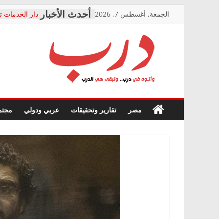
Skip
الجمعة, أغسطس 7, 2026
دار الخدمات ت
to
بعد مؤتمره الص
معاناة أصحاب
content
الشركة المنفذ
فرحات سليمان
درب
أين؟
حزب التحالف 
في الصحة” بال
وأتوه
ودعم المرضى
صور .. اعتماد 
في
مصر
تقارير وتحقيقات
عربي ودولي
مجتم
الوزاري لمدينة
درب..
إنشاء المبنى ا
وتبقى
المجلس القوم
هي
متابعة قضية ا
الدرب
قرينة البراءة 
حق أصيل