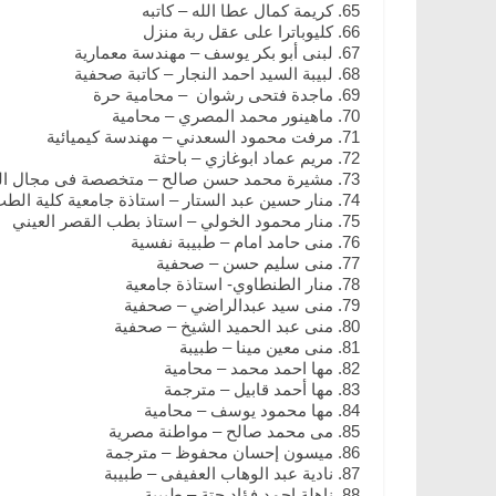
كريمة كمال عطا الله – كاتبه
كليوباترا على عقل ربة منزل
لبنى أبو بكر يوسف – مهندسة معمارية
لبيبة السيد احمد النجار – كاتبة صحفية
ماجدة فتحى رشوان – محامية حرة
ماهينور محمد المصري – محامية
مرفت محمود السعدني – مهندسة كيميائية
مريم عماد ابوغازي – باحثة
مشيرة محمد حسن صالح – متخصصة فى مجال الت
منار حسين عبد الستار – استاذة جامعية كلية الط
منار محمود الخولي – استاذ بطب القصر العيني
منى حامد امام – طبيبة نفسية
منى سليم حسن – صحفية
منار الطنطاوي- استاذة جامعية
منى سيد عبدالراضي – صحفية
منى عبد الحميد الشيخ – صحفية
منى معين مينا – طبيبة
مها احمد محمد – محامية
مها أحمد قابيل – مترجمة
مها محمود يوسف – محامية
مى محمد صالح – مواطنة مصرية
ميسون إحسان محفوظ – مترجمة
نادية عبد الوهاب العفيفى – طبيبة
ناهلة احمد فؤاد حتة – طبيبة