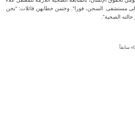
 لحقوق الإنسان، بالمتابعة الصحية اللازمة للمعتقل علاء
له الى مستشفى السجن، فورا”. وختمن خطابهن قائلات: “نحن
حالته الصحية”.
ء سابقاً