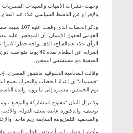
وجهت عشرات الأمهات والسيدات المصريات خط
بالإفراج عن الناشط السياسي علاء عبد الفتاح، 
وذكر الخطاب ا
القومي لحقوق الإنسان، أن الموقعين عليه يت
إضرابه عن الطعام لمدة 2
الصحية مع مستشفي السجن.
وقالت المحامية الحقوقية ماهينور المصري، إ
“فيسبوك” إن إعداد الخطاب والتحرك لجمع التوق
يوم الخميس، مشيرة إلى ما روته والدة الناش
ولا يزال البيان “مفتوح للمشاركة والتوقيع”، و
يوسف، والدكتورة عايدة سيف الدولة، والأديبة
والصحفية التلفزيونية السابقة ريم ماجد، والإعل
وأشار الخطاب إلى أن تدني الحالة الصحية لعل