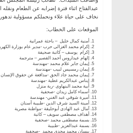
وأضافت السيدات: “نطالب رئيسة المجلس القومي
عبدالفتاح اثناء فترة إضرابه عن الطعام ونق
نخاف على حياة علاء ونحملكم مسؤولية تدهور 
الموقعات على الخطاب:
أمنية كمال خليل – باحثة عمرانية
إكرام محمد الغزالى حرب -مدير عام بوزارة الكهربا
إكرام يوسف – كاتبة صحيفة
إلهام عيداروس أحمد القصير – مترجمة
إيمان جابر علام محمد -مهندسة
إيمان رمسيس لبيب -مهندسة
إيمان محمد جاد الحق -مدافعة عن حقوق الإنسان
إيناس عبدالكريم عطية -مهندسة
أبية محمد البنهاوى -ربة منزل
أسماء كامل زيدان -صحفية
أميرة شوقي عبد الغني- مهندسة
أمينة السيد شرف الدين -طبيبة أسنان
آمال عبد الهادى أبوحليقة -مواطنة مصرية
أهداف مصطفى سويف – كاتبة
بسمة مصطفى محمد -صحفية
بسمة عبدالعزيز -طبيبة
بيسان محمد مجدي محمد -صحفية