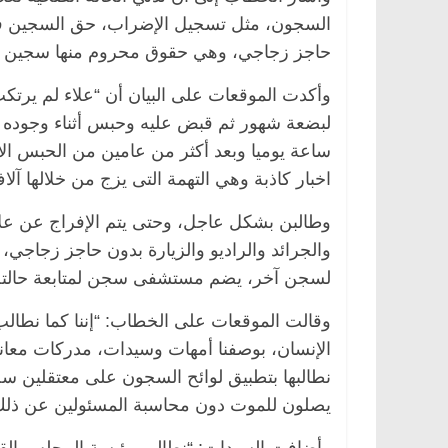
السجون، مثل تسجيل الإضراب، حق السجين في 
حاجز زجاجي، وهي حقوق محروم منها سجين الر
وأكدت الموقعات على البيان أن “علاء لم ير
ساعة يوميا وبعد أكثر من عامين من الحبس 
اخبار كاذبة وهي التهمة التى يزج من خلالها
وطالبن بشكل عاجل، وحتى يتم الإفراج عن علا
والجرائد والراديو والزيارة بدون حاجز زجاج
الرئيسية
مصر
ناس وناس
الرئيسية
مصر
لسجن آخر، يضم مستشفى سجن لمتابعة حالته ا
د. عبدالخالق فاروق.. خبير اقتصادي
في ذكرى رحيله.. 
يحتفل بذكرى ميلاده وحيداً على أبواب
قانوني دافع عن ق
وقالت الموقعات على الخطاب: “إننا كما نطا
السبعين (بروفايل)
للحرية (بروفايل)
الإنسان، بوصفنا أمهات وسيدات، مدركات معانا
26 يناير، 2026
26 يناير، 2026
نطالبها بتطبيق لوائح السجون على معتقلين سج
يصلون للموت دون محاسبة المسئولين عن ذلك