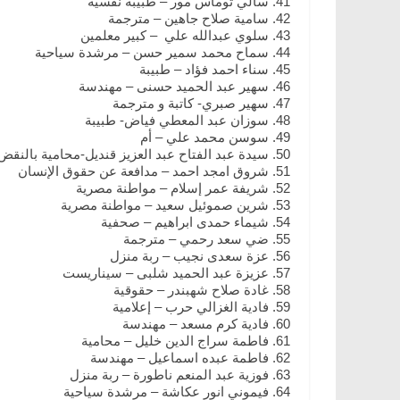
سالي توماس مور – طبيبة نفسية
سامية صلاح جاهين – مترجمة
سلوي عبدالله علي – كبير معلمين
سماح محمد سمير حسن – مرشدة سياحية
سناء احمد فؤاد – طبيبة
سهير عبد الحميد حسنى – مهندسة
سهير صبري- كاتبة و مترجمة
سوزان عبد المعطي فياض- طبيبة
سوسن محمد علي – أم
سيدة عبد الفتاح عبد العزيز قنديل-محامية بالنقض
شروق امجد احمد – مدافعة عن حقوق الإنسان
شريفة عمر إسلام – مواطنة مصرية
شرين صموئيل سعيد – مواطنة مصرية
شيماء حمدى ابراهيم – صحفية
ضي سعد رحمي – مترجمة
عزة سعدى نجيب – ربة منزل
عزيزة عبد الحميد شلبى – سيناريست
غادة صلاح شهبندر – حقوقية
فادية الغزالي حرب – إعلامية
فادية كرم مسعد – مهندسة
فاطمة سراج الدين خليل – محامية
فاطمة عبده اسماعيل – مهندسة
فوزية عبد المنعم ناطورة – ربة منزل
فيموني انور عكاشة – مرشدة سياحية