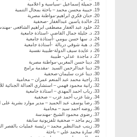
جميلة إسماعيل -سياسية و اعلامية
حبيبة محسن محمد – باحثة بمجال التنمية
حنان فكري ابراهيم-مواطنة مصرية
خالدة ياسين عبدالغفار -صحفية
خلود عبد الغفار مصطفى ابراهيم الشافعى -مهند
د. جليلة جمال القاضي -استاذة جامعية
د. سها حسن بيومي -أستاذة جامعية
د. هبة شوقي دربالة -أستاذة جامعية
د عايدة سيف الدولة-طبيبة نفسية
د ماجدة عدلي- طبيبة
دينا حسن المغربي-مواطنة مصرية
دينا عبدالرحمن السيد -مقدمة برامج
دينا عزت سليمان-صحفية
راجية محمد عبد المنعم عمران – محامية
رانية محمود فهمي – استشاري العدالة الجنائية لل
رباب احمد المهدي – استاذة جامعية
رشا عزب أحمد عزب – صحفية
رضا يوسف عبد الحميد – مدير موارد بشرية على 
روضه احمد سيد – محامية
رضوى محمود الشيخ -مهندسة
ريم ماجد – صحفية تلفزيونية سابقة
زينب عبدالنظير محمد – رئيسة عمليات بالقصر ال
سارة محمد علي – باحثة