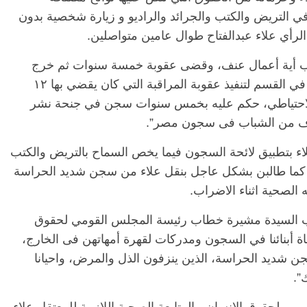
التريض والكتب والجرائد والراديو و زيارة شخصية بدون
أي علاء عبدالفتاح طوال عامين متواصلين.
تكب أية أعمال عنف، وقضى عقوبة خمسة سنوات ثم خرج
لبضعة شهور ثم قبض عليه وحبس أثناء وجوده في القسم لتنفيذ عقوبة المراقبة التي كان يقضي بها ١٢
الاحتياطي، حكم عليه بخمس سنوات سجن في جنحة نشر
 آلاف من الشباب فى سجون مصر”.
ء بتطبيق لائحة السجون فيما يخص السماح بالتريض والكتب
الرئيسية
مصر
ناس وناس
ي، كما طالبن بشكل عاجل بنقل علاء من سجن شديد الحراسة
ناس وناس
مقعد شاغر على مائدة الإفطار.. يحيى
لصحية اثناء الاضراب.
د. نور فرحات فقيه
حسين عبدالهادي فارس مقاومة
ضايا الوطن وانحاز
الخصخصة الذي دافع عن المال العام
لب السيدة مشيرة خطاب رئيسة المجلس القومي لحقوق
(بروفايل)
ة أبنائنا في السجون ومدركات لقهرة أمهاتهن فى الخارج،
21 فبراير، 2026
ن شديد الحراسة، الذين ينزفون الذل والمرض، واحيانا
”.