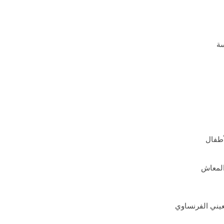
سة
أطفال
المعاش
عيني الفرنساوي