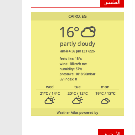
الطقس
CAIRO, EG
16°
partly cloudy
4:56 pm EET
6:26 am
feels like: 15
°c
wind: 18
km/h
nw
humidity: 57
%
pressure: 1018.96
mbar
uv index: 0
wed
tue
mon
21
°C
/ 14
°C
20
°C
/ 12
°C
19
°C
/ 13
°C
Weather Atlas
powered by
الأرشيف