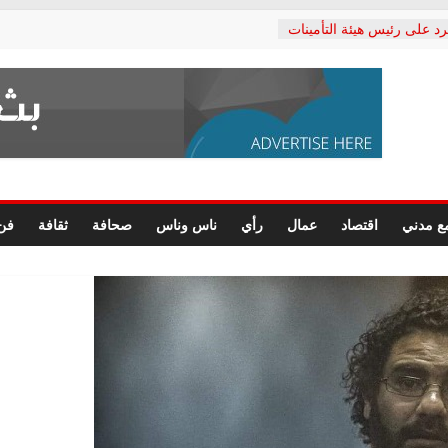
رد على رئيس هيئة التأمينات
حفي: إنكار الأزمة لا ينهي
 المعاشات.. ونطالب بكشف
ة
 يكتب: القطاع الصحي إلى
الشعبي يطلق لجنة “الحق
إسكندرية لرصد الانتهاكات
الرسومات النهائية للقرار
ع مدني
اقتصاد
عمال
رأي
ناس وناس
صحافة
ثقافة
فن
 الصحفيين.. وانتهاء أعمال
لإداري
ي لحقوق الإنسان يعلن
لدكتور محمد زهران.. ويؤكد:
وضمانات المحاكمة العادلة