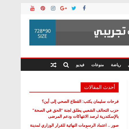
رياضة
منوعات
فيديو
أحدث المقالات
فرحات سليمان يكتب: القطاع الصحي إلى أين؟
حزب التحالف الشعبي يطلق لجنة “الحق في الصحة”
بالإسكندرية لرصد الانتهاكات ودعم المرضى
صور .. اعتماد الرسومات النهائية للقرار الوزاري لمدينة