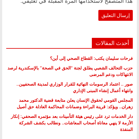
هذا المتصفح لاستخدامها المرة المقبلة في تعليقي.
أحدث المقالات
فرحات سليمان يكتب: القطاع الصحي إلى أين؟
حزب التحالف الشعبي يطلق لجنة “الحق في الصحة” بالإسكندرية لرصد
الانتهاكات ودعم المرضى
صور .. اعتماد الرسومات النهائية للقرار الوزاري لمدينة الصحفيين..
وانتهاء أعمال إنشاء المبنى الإداري
المجلس القومي لحقوق الإنسان يعلن متابعة قضية الدكتور محمد
زهران.. ويؤكد: قرينة البراءة وضمانات المحاكمة العادلة حق أصيل
دار الخدمات ترد على رئيس هيئة التأمينات بعد مؤتمره الصحفي: إنكار
الأزمة لا ينهي معاناة أصحاب المعاشات.. ونطالب بكشف الشركة
المنفذة