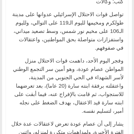
كتب: وكالات
تواصل قوات الاحتلال الإسرائيلي عدوانها على مدينة
طولكرم ومخيمها لليوم الـ119 على التوالي، ولليوم
الـ106 على مخيم نور شمس، وسط تصعيد ميداني،
واستفزازات متواصلة بحق المواطنين، واعتقالات
في صفوفهم.
وفجر اليوم الأحد، داهمت قوات الاحتلال منزل
المواطن عصام عودة، وهو أمين سر التجمع الوطني
لأسر الشهداء في الحي الجنوبي من المدينة،
واعتقلته برفقة ابنته سارة (20 عاما)، بعد تعرضهما
للاستجواب، ثم قامت بالإفراج عنه، فيما أبقت على
ابنته سارة قيد الاعتقال، بهدف الضغط على نجله
أمير، لتسليم نفسه.
يشار إلى أن عصام عودة تعرض لاعتقالات عدة خلال
الفترة الأخيرة، ولمداهمات متكررة لمنزله، واثنين