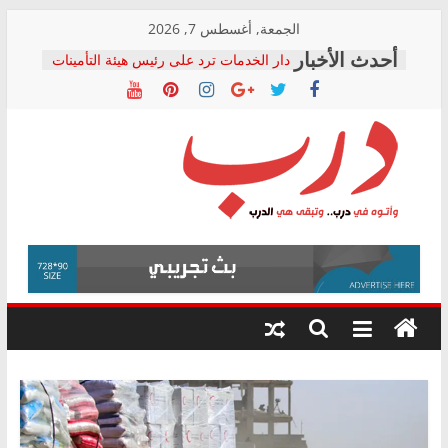
Skip
الجمعة, أغسطس 7, 2026
to
دار الخدمات ترد على رئيس هيئة التأمينات
content
بعد مؤتمره الصحفي: إنكار الأزمة لا ينهي
معاناة أصحاب المعاشات.. ونطالب بكشف
الشركة المنفذة
فرحات سليمان يكتب: القطاع الصحي إلى
أين؟
حزب التحالف الشعبي يطلق لجنة “الحق
درب
في الصحة” بالإسكندرية لرصد الانتهاكات
ودعم المرضى
صور .. اعتماد الرسومات النهائية للقرار
وأتوه
الوزاري لمدينة الصحفيين.. وانتهاء أعمال
في
إنشاء المبنى الإداري
درب..
المجلس القومي لحقوق الإنسان يعلن
وتبقى
متابعة قضية الدكتور محمد زهران.. ويؤكد:
هي
قرينة البراءة وضمانات المحاكمة العادلة
حق أصيل
الدرب