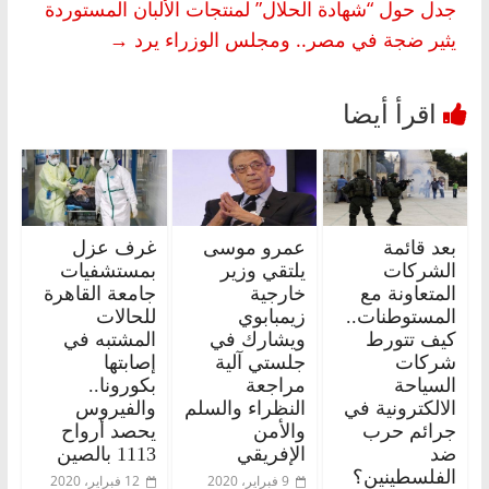
جدل حول “شهادة الحلال” لمنتجات الألبان المستوردة
يثير ضجة في مصر.. ومجلس الوزراء يرد
→
بعد قائمة
عمرو موسى
غرف عزل
الشركات
يلتقي وزير
بمستشفيات
المتعاونة مع
خارجية
جامعة القاهرة
المستوطنات..
زيمبابوي
للحالات
كيف تتورط
ويشارك في
المشتبه في
شركات
جلستي آلية
إصابتها
السياحة
مراجعة
بكورونا..
الالكترونية في
النظراء والسلم
والفيروس
جرائم حرب
والأمن
يحصد أرواح
ضد
الإفريقي
1113 بالصين
الفلسطينين؟
9 فبراير، 2020
12 فبراير، 2020