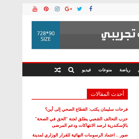
رياضة
منوعات
فيديو
أحدث المقالات
فرحات سليمان يكتب: القطاع الصحي إلى أين؟
حزب التحالف الشعبي يطلق لجنة “الحق في الصحة”
بالإسكندرية لرصد الانتهاكات ودعم المرضى
صور .. اعتماد الرسومات النهائية للقرار الوزاري لمدينة