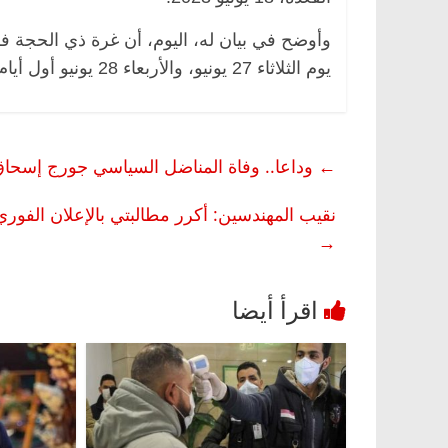
يوم الثلاثاء 27 يونيو، والأربعاء 28 يونيو أول أيام عيد الأضحى المبارك.
الرئيسية
مصر
ناس وناس
م
ر اقتصادي
في ذكرى رحيله.. د. نور فرحات فقيه
ح
اً على أبواب
قانوني دافع عن قضايا الوطن وانحاز
ا
←
وداعا.. وفاة المناضل السياسي جورج إسحا
للحرية (بروفايل)
(برو
26 يناير، 2026
نقيب المهندسين: أكرر مطالبتي بالإعلان الفوري عن ن
→