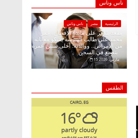
ناس وناس
 وناس
الرئيسية
مصر
ناس وناس
ار وبلكونة بلا زينة
مقعد شاغر على مائدة الإفطار.. عمر
ق فاروق خبير
محمد علي طالب الهندسة يشكو معاناته
حلم الحرية ولمة
من الأمراض.. ووالدته: أحلى سنين عمر
بتضيع في السجن
15 مارس، 2026
الطقس
CAIRO, EG
16°
partly cloudy
4:56 pm EET
6:26 am