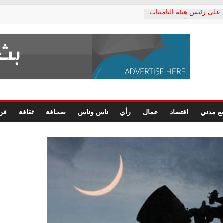
 على رئيس هيئة التأمينات
ي: إنكار الأزمة لا ينهي
لمعاشات.. ونطالب بكشف
كتب: القطاع الصحي إلى
شعبي يطلق لجنة “الحق
كندرية لرصد الانتهاكات
رسومات النهائية للقرار
ع مدني
اقتصاد
عمال
رأي
ناس وناس
صحافة
ثقافة
فن
لصحفيين.. وانتهاء أعمال
داري
لحقوق الإنسان يعلن
كتور محمد زهران.. ويؤكد:
مانات المحاكمة العادلة