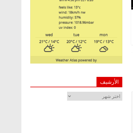
feels like: 15
°c
wind: 18
km/h
nw
humidity: 57
%
pressure: 1018.96
mbar
uv index: 0
wed
tue
mon
21
°C
/ 14
°C
20
°C
/ 12
°C
19
°C
/ 13
°C
Weather Atlas
powered by
الأرشيف
الأرشيف