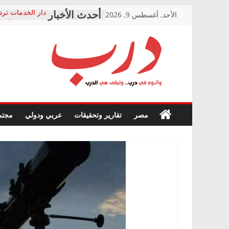
Skip
الأحد, أغسطس 9, 2026
دار الخدمات ترد
to
بعد مؤتمره الصحف
معاناة أصحاب ا
content
الشركة المنفذة
فرحات سليمان ي
درب
أين؟
حزب التحالف ال
في الصحة” بالإس
وأتوه
ودعم المرضى
صور .. اعتماد ال
في
مصر
تقارير وتحقيقات
عربي ودولي
مجتم
الوزاري لمدينة ا
درب..
إنشاء المبنى الإ
وتبقى
المجلس القومي 
هي
متابعة قضية الد
الدرب
قرينة البراءة وض
حق أصيل