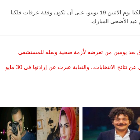
وأوضح في بيان له، اليوم، أن غرة ذي الحجة فلكيا يوم الاثنين 19 يونيو، على أن تكون وقفة عرفات فلكيا
الرئيسية
مصر
ناس وناس
الرئيسية
مصر
ناس
قعد شاغر على مائدة الإفطار.. يحيى
مقعد شاغر على الإفط
سين عبدالهادي فارس مقاومة
رمضان.. د. عبدالخال
لخصخصة الذي دافع عن المال العام
اقتصادي في انتظار 
ق بعد يومين من تعرضه لأزمة صحية ونقله للمستشفى
فايل)
الحبايب
21 فبراير، 2026
22 فبراير، 2026
تائج الانتخابات.. والنقابة عبرت عن إرادتها في 30 مايو