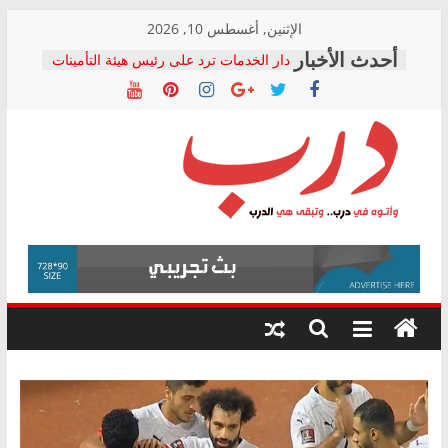
Skip
الإثنين, أغسطس 10, 2026
to
دار الخدمات ترد على رئيس هيئة التأمينات
content
بعد مؤتمره الصحفي: إنكار الأزمة لا ينهي
معاناة أصحاب المعاشات.. ونطالب بكشف
الشركة المنفذة
فرحات سليمان يكتب: القطاع الصحي إلى
أين؟
حزب التحالف الشعبي يطلق لجنة “الحق
درب
في الصحة” بالإسكندرية لرصد الانتهاكات
ودعم المرضى
صور .. اعتماد الرسومات النهائية للقرار
وأتوه
الوزاري لمدينة الصحفيين.. وانتهاء أعمال
في
إنشاء المبنى الإداري
درب..
المجلس القومي لحقوق الإنسان يعلن
وتبقى
متابعة قضية الدكتور محمد زهران.. ويؤكد:
هي
قرينة البراءة وضمانات المحاكمة العادلة
حق أصيل
الدرب