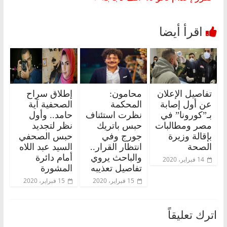
تفاصيل الإعلان
محامون:
إطلاق سراح
عن أول إصابة
المحكمة
الصحفية آية
بـ”كورونا” في
نظرت استئناف
حامد.. وأول
مصر ومطالبات
حبس باتريك
نظر لتجديد
بإقالة وزيرة
جورج وفي
حبس الصحفي
الصحة
انتظار القرار..
السيد عبد اللاه
والباحث يروي
أمام دائرة
14 فبراير، 2020
تفاصيل تعذيبه
المشورة
15 فبراير، 2020
15 فبراير، 2020
اترك تعليقاً