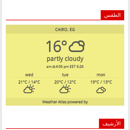
الطقس
CAIRO, EG
16°
partly cloudy
4:56 pm EET
6:26 am
wed
tue
mon
21
°C
/ 14
°C
20
°C
/ 12
°C
19
°C
/ 13
°C
Weather Atlas
powered by
الأرشيف