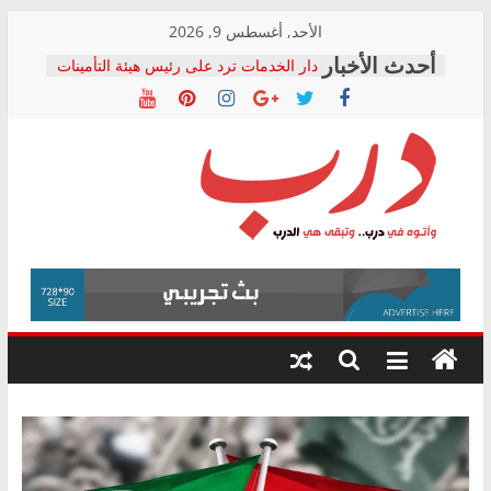
Skip
الأحد, أغسطس 9, 2026
to
دار الخدمات ترد على رئيس هيئة التأمينات
content
بعد مؤتمره الصحفي: إنكار الأزمة لا ينهي
معاناة أصحاب المعاشات.. ونطالب بكشف
الشركة المنفذة
فرحات سليمان يكتب: القطاع الصحي إلى
أين؟
حزب التحالف الشعبي يطلق لجنة “الحق
درب
في الصحة” بالإسكندرية لرصد الانتهاكات
ودعم المرضى
صور .. اعتماد الرسومات النهائية للقرار
وأتوه
الوزاري لمدينة الصحفيين.. وانتهاء أعمال
في
إنشاء المبنى الإداري
درب..
المجلس القومي لحقوق الإنسان يعلن
وتبقى
متابعة قضية الدكتور محمد زهران.. ويؤكد:
هي
قرينة البراءة وضمانات المحاكمة العادلة
حق أصيل
الدرب