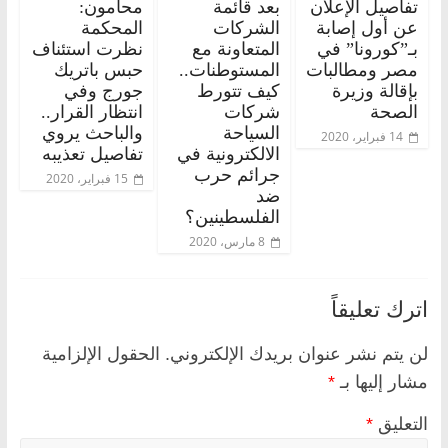
تفاصيل الإعلان
بعد قائمة
محامون:
عن أول إصابة
الشركات
المحكمة
بـ”كورونا” في
المتعاونة مع
نظرت استئناف
مصر ومطالبات
المستوطنات..
حبس باتريك
بإقالة وزيرة
كيف تتورط
جورج وفي
الصحة
شركات
انتظار القرار..
السياحة
والباحث يروي
14 فبراير، 2020
الالكترونية في
تفاصيل تعذيبه
جرائم حرب
15 فبراير، 2020
ضد
الفلسطينين؟
8 مارس، 2020
اترك تعليقاً
لن يتم نشر عنوان بريدك الإلكتروني.
الحقول الإلزامية
مشار إليها بـ
*
التعليق
*