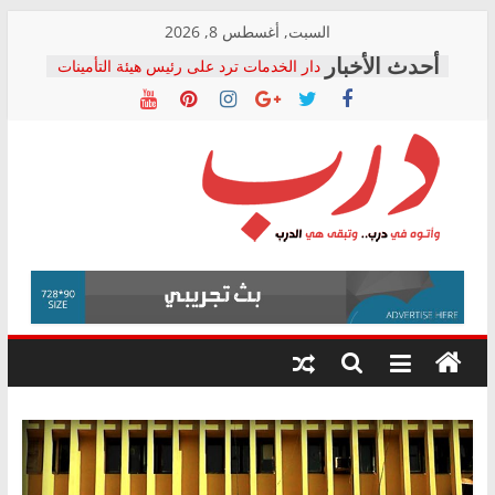
Skip
السبت, أغسطس 8, 2026
to
دار الخدمات ترد على رئيس هيئة التأمينات
content
بعد مؤتمره الصحفي: إنكار الأزمة لا ينهي
معاناة أصحاب المعاشات.. ونطالب بكشف
الشركة المنفذة
فرحات سليمان يكتب: القطاع الصحي إلى
أين؟
حزب التحالف الشعبي يطلق لجنة “الحق
درب
في الصحة” بالإسكندرية لرصد الانتهاكات
ودعم المرضى
صور .. اعتماد الرسومات النهائية للقرار
وأتوه
الوزاري لمدينة الصحفيين.. وانتهاء أعمال
في
إنشاء المبنى الإداري
درب..
المجلس القومي لحقوق الإنسان يعلن
وتبقى
متابعة قضية الدكتور محمد زهران.. ويؤكد:
هي
قرينة البراءة وضمانات المحاكمة العادلة
حق أصيل
الدرب