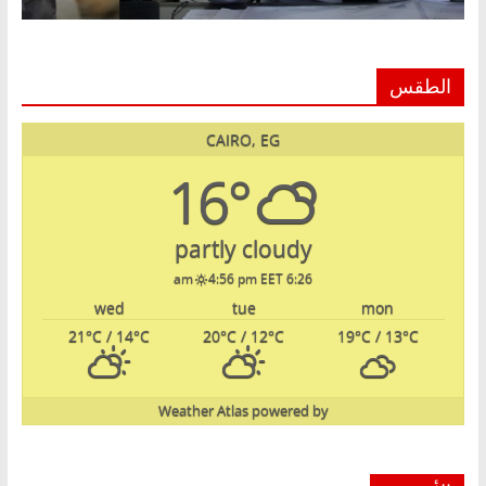
الطقس
CAIRO, EG
16°
partly cloudy
4:56 pm EET
6:26 am
wed
tue
mon
21
°C
/ 14
°C
20
°C
/ 12
°C
19
°C
/ 13
°C
Weather Atlas
powered by