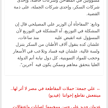
مسؤولين في المطاحن وشركات خاصة، وإحدى
شركات السكر، وإحدى شركات الجملة، على ذمة
القضية.
وتابع: “المفاجأة أن الوزير علي المصيلحي قال إن
المشكلة في التوزيع، آه المشكلة في التوزيع لأن
المسؤول عنه اتقبض عليه منذ ساعات،
علشان كده بنقول آلاف الأطنان من السكر بتنزل
ولسة غالية، علشان فيه فساد وتلاعب في الأسعار
وحجب للمواد التموينية، كل دول نيابة أنم الدولة
العليا بتحقق معاهم وممكن يكون فيه آخرين”.
←
علي جمعة: حملات المقاطعة في مصر لا أثر لها..
مينفعش نقاطع إخواتنا (فيديو)
عدوان جديد على جنين ومخيمها: إصابات واعتقالات