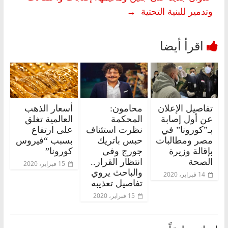
وتدمير للبنية التحتية
→
تفاصيل الإعلان
محامون:
أسعار الذهب
عن أول إصابة
المحكمة
العالمية تغلق
بـ”كورونا” في
نظرت استئناف
على ارتفاع
مصر ومطالبات
حبس باتريك
بسبب “فيروس
بإقالة وزيرة
جورج وفي
كورونا”
الصحة
انتظار القرار..
15 فبراير، 2020
والباحث يروي
14 فبراير، 2020
تفاصيل تعذيبه
15 فبراير، 2020