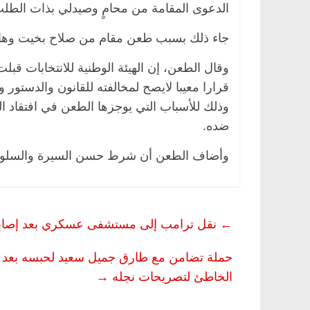
الدعوى المقامة من محامٍ وصيدلي بذات ال
جاء ذلك بسبب طعن مقام من صلاح بخيت وهاني سامح، حمل ر
وقال الطعن، إن الهيئة الوطنية للانتخابات ق
قرارا معيبا لايصح لمخالفته للقانون والدستور و
وذلك للأسباب التي يوجزها الطعن في افتقاد
ضده.
وأضاف الطعن أن شرط حسن السيرة والسلوك من 
←
نقل ترامب إلى مستشفى عسكري بعد إصابته ب
حملة تضامن مع طارق جميل سعيد لحبسه بعد فيد
الخاطئ لتصريحات نجله
→