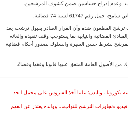
طلب، وعدم إدراج حساسين ضمن كشوف المرشحين.
قم 61747 لسنة 74 قضائية.
بلت ترشح المطعون ضده وأن القرار الصادر بقبول ترشحه يعد
المبادئ القضائية والنيابية بما يستوجب وقف تنفيذه وإلغائه
 المرشح لشرط حسن السيرة والسلوك لصدور أحكام قضائية
الأصول العامة المتفق عليها قانونا وفقها وقضاءً.
كورونا.. وبايدن: علينا أخذ الفيروس على محمل الجد
يو «تجاوزات الترشح للنواب».. ووالده يعتذر عن الفهم