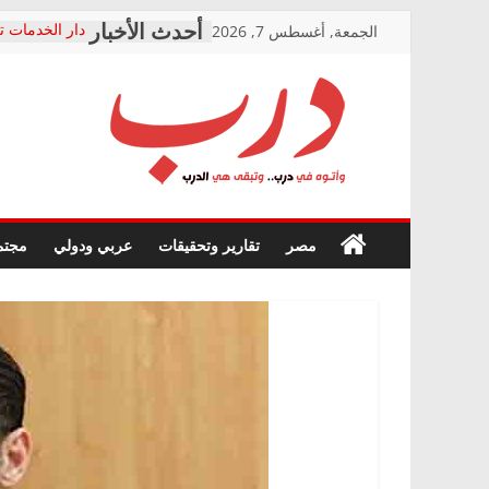
Skip
الجمعة, أغسطس 7, 2026
دار الخدمات ت
to
بعد مؤتمره الص
معاناة أصحاب
content
الشركة المنفذ
فرحات سليمان
درب
أين؟
حزب التحالف 
في الصحة” بال
وأتوه
ودعم المرضى
صور .. اعتماد 
في
مصر
تقارير وتحقيقات
عربي ودولي
مجتم
الوزاري لمدينة
درب..
إنشاء المبنى ا
وتبقى
المجلس القوم
هي
متابعة قضية ا
الدرب
قرينة البراءة 
حق أصيل