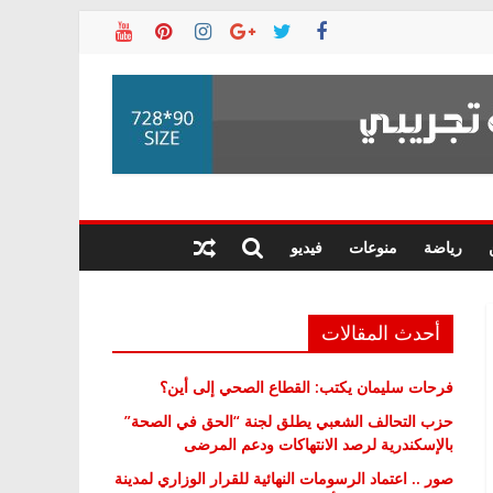
رياضة
منوعات
فيديو
أحدث المقالات
فرحات سليمان يكتب: القطاع الصحي إلى أين؟
حزب التحالف الشعبي يطلق لجنة “الحق في الصحة”
بالإسكندرية لرصد الانتهاكات ودعم المرضى
صور .. اعتماد الرسومات النهائية للقرار الوزاري لمدينة