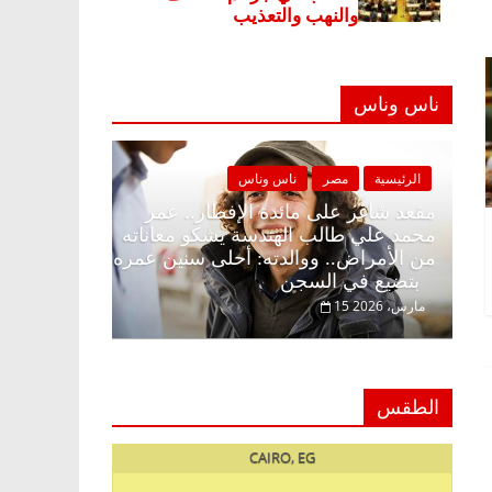
ناس وناس
ناس وناس
الرئيسية
مصر
ناس وناس
الإفطار وبلكونة بلا زينة
مقعد شاغر على مائدة الإفطار.. ع
الخالق فاروق خبير
محمد علي طالب الهندسة يشكو معا
ظار حلم الحرية ولمة
من الأمراض.. ووالدته: أحلى سني
بتضيع في السجن
15 مارس، 2026
الطقس
CAIRO, EG