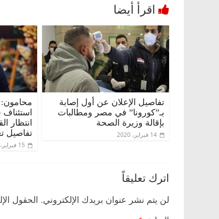
 وناس
الرئيسية
مصر
ناس وناس
تفاصيل الإعلان عن أول إصابة
محامون: 
. خبير اقتصادي
في ذكرى رحيله.. د. نور فرحات فقيه
بـ”كورونا” في مصر ومطالبات
استئناف 
وحيداً على أبواب
قانوني دافع عن قضايا الوطن وانحاز
بإقالة وزيرة الصحة
انتظار ال
للحرية (بروفايل)
تفاصيل تع
14 فبراير، 2020
26 يناير، 2026
15 فبراير، 2020
اترك تعليقاً
لن يتم نشر عنوان بريدك الإلكتروني.
الحقول الإل