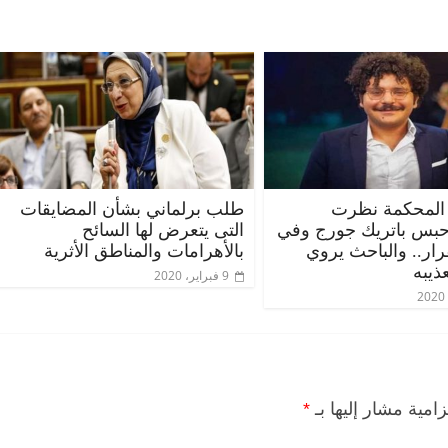
الرئيسية
مصر
ناس وناس
الرئيسية
مصر
مقعد شاغر على مائدة الإفطار.. يحيى
مقعد شاغر على 
المحكمة نظرت
طلب برلماني بشأن المضايقات
حسين عبدالهادي فارس مقاومة
رمضان.. د. عبد
حبس باتريك جورج وفي
التى يتعرض لها السائح
الخصخصة الذي دافع عن المال العام
اقتصادي في انت
قرار.. والباحث يروي
بالأهرامات والمناطق الأثرية
(بروفايل)
الحبايب
ذيبه
9 فبراير، 2020
21 فبراير، 2026
22 فبراير، 2026
زامية مشار إليها بـ
*