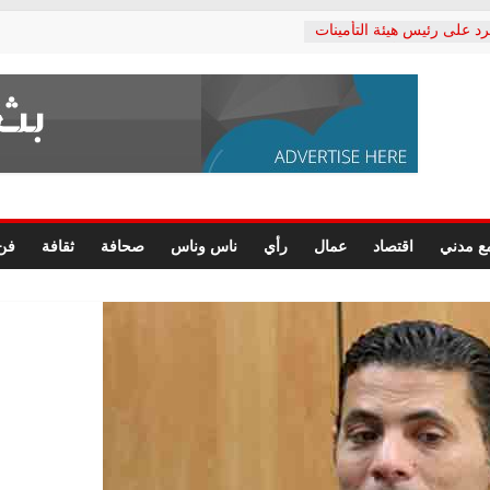
رد على رئيس هيئة التأمينات
حفي: إنكار الأزمة لا ينهي
 المعاشات.. ونطالب بكشف
ة
 يكتب: القطاع الصحي إلى
الشعبي يطلق لجنة “الحق
إسكندرية لرصد الانتهاكات
الرسومات النهائية للقرار
ع مدني
اقتصاد
عمال
رأي
ناس وناس
صحافة
ثقافة
فن
 الصحفيين.. وانتهاء أعمال
لإداري
ي لحقوق الإنسان يعلن
لدكتور محمد زهران.. ويؤكد:
وضمانات المحاكمة العادلة