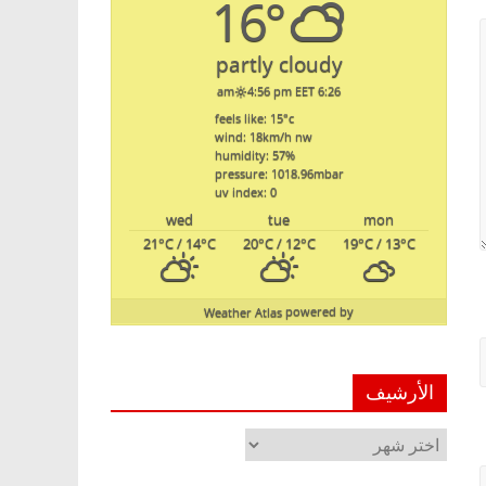
16°
partly cloudy
4:56 pm EET
6:26 am
feels like: 15
°c
wind: 18
km/h
nw
humidity: 57
%
pressure: 1018.96
mbar
uv index: 0
wed
tue
mon
21
°C
/ 14
°C
20
°C
/ 12
°C
19
°C
/ 13
°C
Weather Atlas
powered by
الأرشيف
الأرشيف