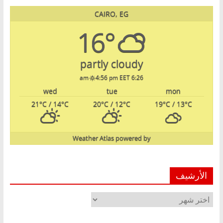
CAIRO, EG
16°
partly cloudy
4:56 pm EET
6:26 am
wed
tue
mon
21
°C
/ 14
°C
20
°C
/ 12
°C
19
°C
/ 13
°C
Weather Atlas
powered by
الأرشيف
الأرشيف