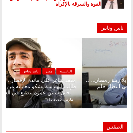
ناس وناس
لرئيسية
مصر
ناس وناس
الرئيسية
د شاغر على الإفطار وبلكونة بلا زينة رمضان.. د.
مقعد شا
الخالق فاروق خبير اقتصادي في انتظار حلم
طالب اله
أحلى سنين عمره بتضيع في السجن
فبراير، 2026
15 مارس، 2026
الطقس