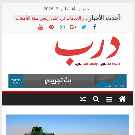
Skip
الخميس, أغسطس 6, 2026
to
دار الخدمات ترد على رئيس هيئة التأمينات
content
بعد مؤتمره الصحفي: إنكار الأزمة لا ينهي
معاناة أصحاب المعاشات.. ونطالب بكشف
الشركة المنفذة
فرحات سليمان يكتب: القطاع الصحي إلى
أين؟
حزب التحالف الشعبي يطلق لجنة “الحق
درب
في الصحة” بالإسكندرية لرصد الانتهاكات
ودعم المرضى
صور .. اعتماد الرسومات النهائية للقرار
وأتوه
الوزاري لمدينة الصحفيين.. وانتهاء أعمال
في
إنشاء المبنى الإداري
درب..
المجلس القومي لحقوق الإنسان يعلن
وتبقى
متابعة قضية الدكتور محمد زهران.. ويؤكد:
هي
قرينة البراءة وضمانات المحاكمة العادلة
حق أصيل
الدرب