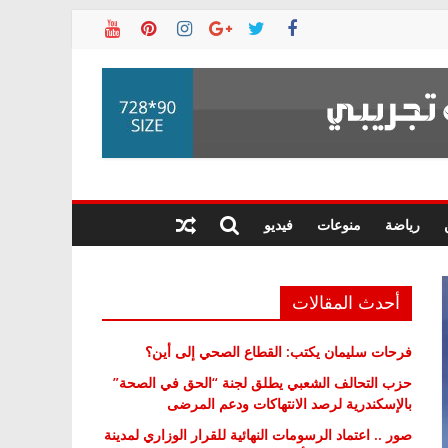
رياضة
منوعات
فيديو
أحدث المقالات
فرحات سليمان يكتب: القطاع الصحي إلى أين؟
حزب التحالف الشعبي يطلق لجنة “الحق في الصحة”
بالإسكندرية لرصد الانتهاكات ودعم المرضى
صور .. اعتماد الرسومات النهائية للقرار الوزاري لمدينة