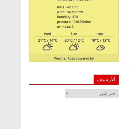
feels like: 15
°c
wind: 18
km/h
nw
humidity: 57
%
pressure: 1018.96
mbar
uv index: 0
wed
tue
mon
21
°C
/ 14
°C
20
°C
/ 12
°C
19
°C
/ 13
°C
Weather Atlas
powered by
الأرشيف
الأرشيف