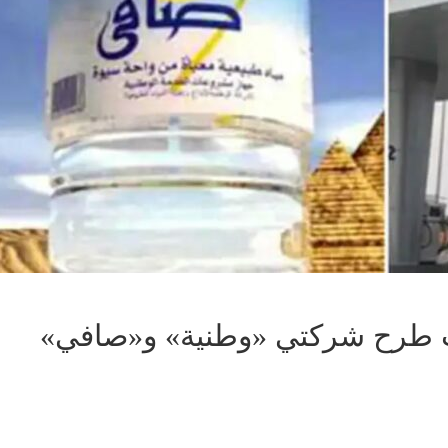
ات طرح شركتي «وطنية» و«صافي»