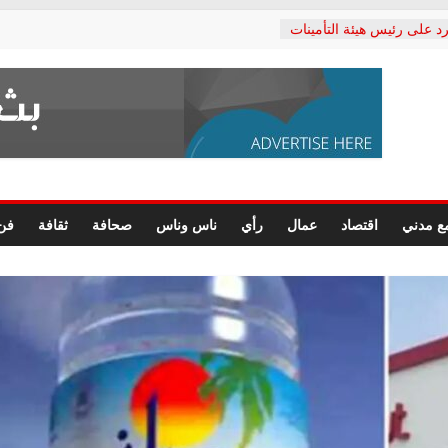
د على رئيس هيئة التأمينات
حفي: إنكار الأزمة لا ينهي
 المعاشات.. ونطالب بكشف
ة
 يكتب: القطاع الصحي إلى
الشعبي يطلق لجنة “الحق
إسكندرية لرصد الانتهاكات
الرسومات النهائية للقرار
ع مدني
اقتصاد
عمال
رأي
ناس وناس
صحافة
ثقافة
فن
 الصحفيين.. وانتهاء أعمال
لإداري
 لحقوق الإنسان يعلن
دكتور محمد زهران.. ويؤكد:
وضمانات المحاكمة العادلة