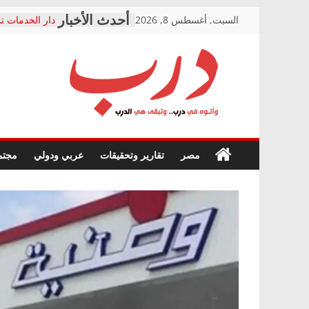
Skip
السبت, أغسطس 8, 2026
دار الخدمات تر
to
بعد مؤتمره الص
معاناة أصحاب
content
الشركة المنفذ
فرحات سليمان
درب
أين؟
حزب التحالف 
في الصحة” بال
وأتوه
ودعم المرضى
صور .. اعتماد 
في
مصر
تقارير وتحقيقات
عربي ودولي
مجتم
الوزاري لمدينة
درب..
إنشاء المبنى ا
وتبقى
المجلس القومي
هي
متابعة قضية ال
الدرب
قرينة البراءة 
حق أصيل