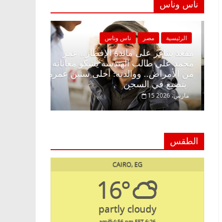
ناس وناس
الرئيسية
مصر
ناس وناس
الرئيسية
مصر
مقعد شاغر على الإفطار وبلكونة بلا زينة
مقعد شاغر على م
رمضان.. د. عبدالخالق فاروق خبير
محمد علي طالب ا
اقتصادي في انتظار حلم الحرية ولمة
من الأمراض.. وو
الحبايب
بتضيع في السجن
22 فبراير، 2026
15 مارس، 2026
الطقس
CAIRO, EG
16°
partly cloudy
4:56 pm EET
6:26 am