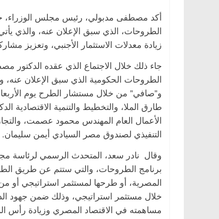
أكد مصطفى مدبولي، رئيس مجلس الوزراء، حرص
الطروحات، الذي سبق الإعلان عنه، والذي يأت
زيادة معدلات الاستثمار الأجنبي، وتعزيز مشار
لرئيسية
مصر
ناس وناس
الرئيسية
مصر
ناس و
عبدالخالق فاروق.. خبير اقتصادي
في ذكرى رحيله.. د. ن
جاء ذلك خلال الاجتماع الذي عقده الدكتور مصطف
فل بذكرى ميلاده وحيداً على أبواب
قانوني دافع عن قضايا
الطروحات الحكومية الذي سبق الإعلان عنه، و
للحرية (بروفايل)
و”صافي” من خلال مستشار الطرح يوم الأربعاء 
يناير، 2026
26 يناير، 2026
طارق الملا، والتخطيط والتنمية الاقتصادية الد
الأعمال العام المهندس محمود عصمت، والتجارة
التنفيذي لصندوق مصر السيادي أيمن سليمان.
وقال نادر سعد، المتحدث الرسمي لرئاسة مجل
برنامج الطروحات، والتي ستتم عن طريق الطرح
المصرية، أو طرحها لمستثمر استراتيجي أو من
خلال مستثمر استراتيجي، وذلك ضمن جهود الدو
مساهمته في الاقتصاد المصري وزيادة رأس الما