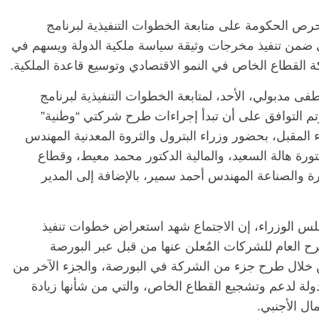
 الحكومة على متابعة الخطوات التنفيذية لبرنامج
ي ضمن تنفيذ مخرجات وثيقة سياسة ملكية الدولة ويسهم في
الرئيسية
مصر
ناس وناس
كة القطاع الخاص في النمو الاقتصادي وتوسيع قاعدة الملكية.
ناس
مقعد شاغر على مائدة الإفطار.. يحيى
ور فرحات فقيه
حسين عبدالهادي فارس مقاومة
ى مدبولي، الأحد، لمتابعة الخطوات التنفيذية لبرنامج
 الوطن وانحاز
الخصخصة الذي دافع عن المال العام
تم التوافق على أن تبدأ إجراءات طرح شركتي “وطنية”
(بروفايل)
المقبل، بحضور وزراء البترول والثروة المعدنية المهندس
21 فبراير، 2026
كتورة هالة السعيد، والمالية الدكتور محمد معيط، وقطاع
 والصناعة المهندس أحمد سمير، بالإضافة إلى المدير
س الوزراء، إن الاجتماع شهد استعراض خطوات تنفيذ
 العام للشركات المُعلن عنها من قبل عبر البورصة
 خلال طرح جزء من الشركة في البورصة، والجزء الآخر من
لة لدعم وتشجيع القطاع الخاص، والتي من شأنها زيادة
ل الأجنبي.