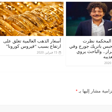
المحكمة نظرت
أسعار الذهب العالمية تغلق على
حبس باتريك جورج وفي
ارتفاع بسبب “فيروس كورونا”
قرار.. والباحث يروي
15 فبراير، 2020
ذيبه
زامية مشار إليها بـ
*