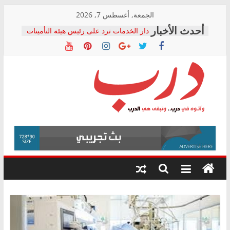
Skip
الجمعة, أغسطس 7, 2026
to
دار الخدمات ترد على رئيس هيئة التأمينات
content
بعد مؤتمره الصحفي: إنكار الأزمة لا ينهي
معاناة أصحاب المعاشات.. ونطالب بكشف
الشركة المنفذة
فرحات سليمان يكتب: القطاع الصحي إلى
أين؟
حزب التحالف الشعبي يطلق لجنة “الحق
درب
في الصحة” بالإسكندرية لرصد الانتهاكات
ودعم المرضى
صور .. اعتماد الرسومات النهائية للقرار
وأتوه
الوزاري لمدينة الصحفيين.. وانتهاء أعمال
في
إنشاء المبنى الإداري
درب..
المجلس القومي لحقوق الإنسان يعلن
وتبقى
متابعة قضية الدكتور محمد زهران.. ويؤكد:
هي
قرينة البراءة وضمانات المحاكمة العادلة
حق أصيل
الدرب