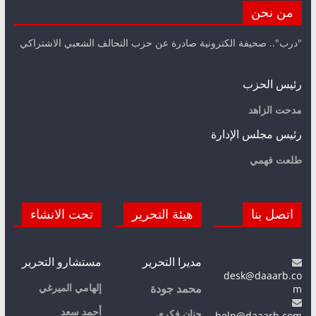
من نحن
"درب".. صحيفة الكترونية صادرة عن حزب التحالف الشعبي الاشتراكي
رئيس الحزب
مدحت الزاهد
رئيس مجلس الإدارة
طلعت فهمي
اتصل بنا
هيئة التحرير
تحت الانشاء
مديرا التحرير
مستشارو التحرير
desk@daaarb.co
m
إلهامي الميرغي
محمد جودة
أحمد سعد
حنان فكري
help@daaarb.com