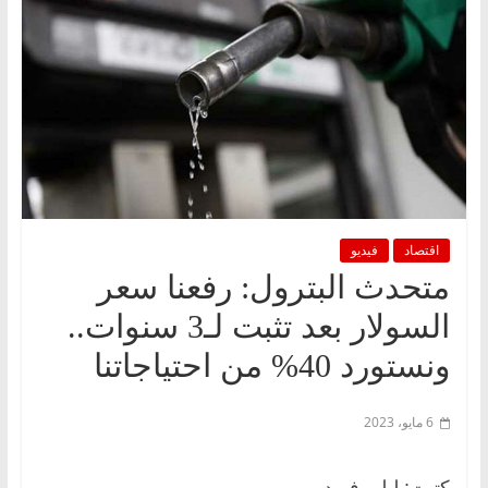
اقتصاد
فيديو
متحدث البترول: رفعنا سعر
السولار بعد تثبت لـ3 سنوات..
ونستورد 40% من احتياجاتنا
6 مايو، 2023