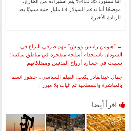
أننا نستورد 35 لـ40% يتم استيراده من الخارج،
موضحًا أننا ندعم السولار 64 مليار جنيه سنويًا بعد
الزيادة الأخيرة.
←
“هيومن رايتس ووتش” تتهم طرفي النزاع في
السودان باستخدام أسلحة متفجرة في مناطق سكنية:
تسببت في خسارة أرواح المدنيين وممتلكاتهم
جمال عبدالقادر يكتب: الفيلم السياسي.. حضور اتسم
بالمباشرة والسطحية ثم غياب بلا مبرر
→