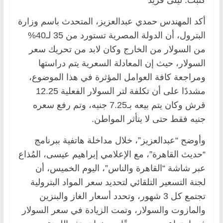
كتبت: ليلى فريد
أكد المهندس حمدي عبدالعزيز، المتحدث باسم وزارة
البترول، أن الدولة المصرية تستورد من 35 لـ40%
من السولار من الخارج وكان لابد من تحريك سعر
السولار، حيث إن المعادلة السعرية يتم دراستها
ومراجعة كافة العوامل المؤثرة في هذا الموضوع،
مشددًا على أن تكلفة لتر السولار الفعلية 12.25
قرش وكان يتم بيعه بـ7.25 جنيه، وتم رفع سعره
جنيه فقط حتى لا يتأثر المواطن.
وأوضح “عبدالعزيز”، خلال مداخلة هاتفية ببرنامج
“حديث القاهرة”، مع الإعلامي إبراهيم عيسى، المُذاع
عبر شاشة “القاهرة والناس”، اليوم الخميس، أن
لجنة التسعير التلقائي لتحديد سعر المواد البترولية
تجتمع كل 3 شهور، وتحدد أسعار الغاز والبنزين
والمازوت والسولار، وتمت الزيادة في سعر السولار