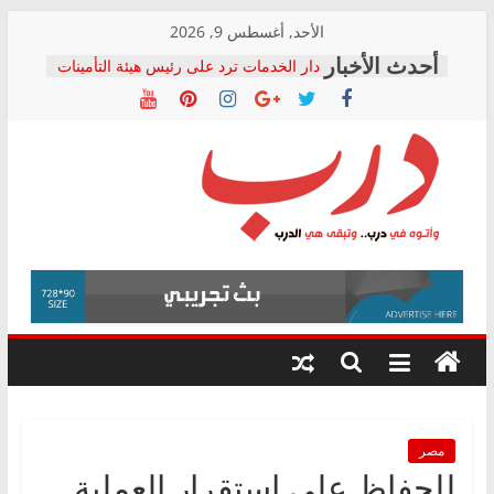
Skip
الأحد, أغسطس 9, 2026
to
دار الخدمات ترد على رئيس هيئة التأمينات
content
بعد مؤتمره الصحفي: إنكار الأزمة لا ينهي
معاناة أصحاب المعاشات.. ونطالب بكشف
الشركة المنفذة
فرحات سليمان يكتب: القطاع الصحي إلى
أين؟
حزب التحالف الشعبي يطلق لجنة “الحق
درب
في الصحة” بالإسكندرية لرصد الانتهاكات
ودعم المرضى
صور .. اعتماد الرسومات النهائية للقرار
وأتوه
الوزاري لمدينة الصحفيين.. وانتهاء أعمال
في
إنشاء المبنى الإداري
درب..
المجلس القومي لحقوق الإنسان يعلن
وتبقى
متابعة قضية الدكتور محمد زهران.. ويؤكد:
هي
قرينة البراءة وضمانات المحاكمة العادلة
حق أصيل
الدرب
مصر
للحفاظ على استقرار العملية