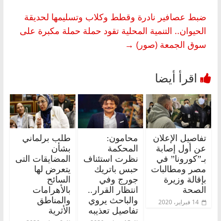
ضبط عصافير نادرة وقطط وكلاب وتسليمها لحديقة
الحيوان.. التنمية المحلية تقود حملة حملة مكبرة على
سوق الجمعة (صور)
→
تفاصيل الإعلان
محامون:
طلب برلماني
عن أول إصابة
المحكمة
بشأن
بـ”كورونا” في
نظرت استئناف
المضايقات التى
مصر ومطالبات
حبس باتريك
يتعرض لها
بإقالة وزيرة
جورج وفي
السائح
الصحة
انتظار القرار..
بالأهرامات
والباحث يروي
والمناطق
14 فبراير، 2020
تفاصيل تعذيبه
الأثرية