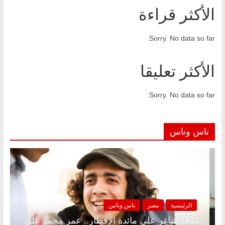
الأكثر قراءة
Sorry. No data so far.
الأكثر تعليقا
Sorry. No data so far.
ناس وناس
وناس
الرئيسية
مصر
ناس وناس
ر وبلكونة بلا زينة رمضان.. د.
مقعد شاغر على مائدة الإ