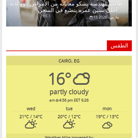
ر اقتصادي في انتظار حلم
طالب الهندسة يشكو معانات
أحلى سنين عمره بتضيع في السجن
15 مارس، 2026
الطقس
CAIRO, EG
16°
partly cloudy
4:56 pm EET
6:26 am
wed
tue
mon
21
°C
/ 14
°C
20
°C
/ 12
°C
19
°C
/ 13
°C
Weather Atlas
powered by