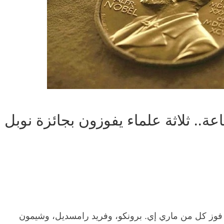
ة.. ثلاثة علماء يفوزون بجائزة نوبل
ن، فوز كل من ماري إي. برونكو، وفريد رامسديل، وشيمون