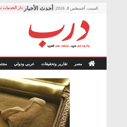
Skip
السبت, أغسطس 8, 2026
دار الخدمات تر
to
بعد مؤتمره الص
معاناة أصحاب
content
الشركة المنفذ
فرحات سليمان
درب
أين؟
حزب التحالف 
في الصحة” بال
وأتوه
ودعم المرضى
صور .. اعتماد 
في
مصر
تقارير وتحقيقات
عربي ودولي
مجتم
الوزاري لمدينة
درب..
إنشاء المبنى ا
وتبقى
المجلس القومي
هي
متابعة قضية ال
الدرب
قرينة البراءة 
حق أصيل