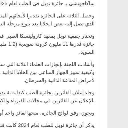
ساكاجوتشي بـ جائزة نوبل في الطب لعام 2025، تقديرا لاكتشافاتهم المتعلقة بجهاز المناعة.
وحصل الثلاثة على الجائزة تقديرا لأبحاثهم الم
الذي تصل إليه بعض الخلايا بعد بلوغ مرحلة الن
صر
ناس وناس
الرئيسية
مصر
ناس وناس
وتختار جمعية نوبل بمعهد كارولينسكا الطبي ف
ق فاروق.. خبير اقتصادي
في ذكرى رحيله.. د. نور فرحات
 ميلاده وحيداً على أبواب
قانوني دافع عن قضايا الوطن و
جائزة ق
للحرية (بروفايل)
السويد.
26 يناير، 2026
وأشادت اللجنة بإنجازات العلماء الثلاثة التي
وكيفية تمييز الجهاز المناعي بين الخلايا الذاتي
لأمراض المناعة الذاتية والسرطان.
بالإعلان عن الفائزين في مجالات الفيزياء والكيم
ويجوز، وفق لوائح الجائزة، منحها لفائز واحد أو 3 كحد أقصى، تقديرا لإنجازات متقاربة في المجال نفس
يذكر أن جائز