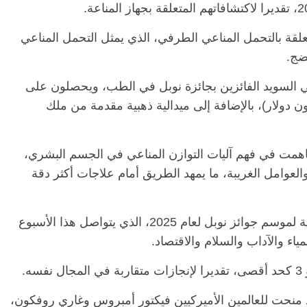
تعلقة بالتحمل المناعي الطرفي، الذي يمثل التحمل المناعي
الرئيسية
مصر
ناس وناس
الرئيسي
ضج.
مقعد شاغر على مائدة الإفطار.. يحيى
مقعد شا
ي السويد الفائزين بجائزة نوبل في الطب، ويحصلون على
 فقيه
حسين عبدالهادي فارس مقاومة
رمضان.
انحاز
الخصخصة الذي دافع عن المال العام
اقتصاد
درها 11 مليون كرونة سويدية (1.2 مليون دولار)، بالإضافة إلى ميدالية ذهبية مقدمة من ملك
(بروفايل)
الحبايب
21 فبراير، 2026
22 فبراير، 2026
 ساهمت في فهم آليات التوازن المناعي في الجسم البشري،
ة والعوامل الغريبة، ما يمهد الطريق أمام علاجات أكثر دقة
وجاء إعلان الفائزين بجائزة الطب كبداية تقليدية لموسم جوائز نوبل لعام 2025، الذي يتواصل هذا الأسبوع
ياء والآداب والسلام والاقتصاد.
ه.
ة نوبل للطب لعام 2024 كانت قد منحت للعالمين الأميركيين فيكتور أمبروس وغاري روفكون،