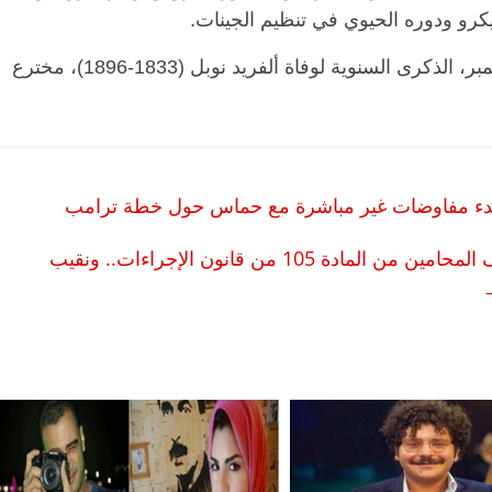
يكرو ودوره الحيوي في تنظيم الجينات.
وسيجري تقديم جوائز نوبل رسميا في 10 ديسمبر، الذكرى السنوية لوفاة ألفريد نوبل (1833-1896)، مخترع
لبدء مفاوضات غير مباشرة مع حماس حول خطة ترامب
خطاب من البلشي إلى علام للتضامن مع موقف المحامين من المادة 105 من قانون الإجراءات.. ونقيب