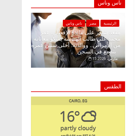
ناس وناس
ة
مصر
ناس وناس
الرئيسية
مصر
ناس وناس
غر على الإفطار وبلكونة بلا زينة
مقعد شاغر على مائدة الإف
. د. عبدالخالق فاروق خبير
محمد علي طالب الهندسة 
ي في انتظار حلم الحرية ولمة
من الأمراض.. ووالدته: أ
بتضيع في السجن
15 مارس، 2026
الطقس
CAIRO, EG
16°
partly cloudy
4:56 pm EET
6:26 am