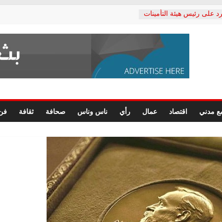
د على رئيس هيئة التأمينات
حفي: إنكار الأزمة لا ينهي
 المعاشات.. ونطالب بكشف
ة
 يكتب: القطاع الصحي إلى
الشعبي يطلق لجنة “الحق
إسكندرية لرصد الانتهاكات
الرسومات النهائية للقرار
ع مدني
اقتصاد
عمال
رأي
ناس وناس
صحافة
ثقافة
فن
 الصحفيين.. وانتهاء أعمال
لإداري
 لحقوق الإنسان يعلن
دكتور محمد زهران.. ويؤكد:
وضمانات المحاكمة العادلة