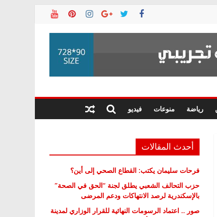
رياضة
منوعات
فيديو
أحدث المقالات
فرحات سليمان يكتب: القطاع الصحي إلى أين؟
حزب التحالف الشعبي يطلق لجنة “الحق في الصحة”
بالإسكندرية لرصد الانتهاكات ودعم المرضى
صور .. اعتماد الرسومات النهائية للقرار الوزاري لمدينة