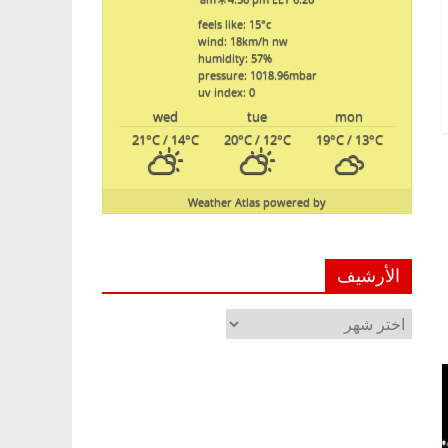
feels like: 15
°c
wind: 18
km/h
nw
humidity: 57
%
pressure: 1018.96
mbar
uv index: 0
wed
tue
mon
21
°C
/ 14
°C
20
°C
/ 12
°C
19
°C
/ 13
°C
Weather Atlas
powered by
الأرشيف
الأرشيف