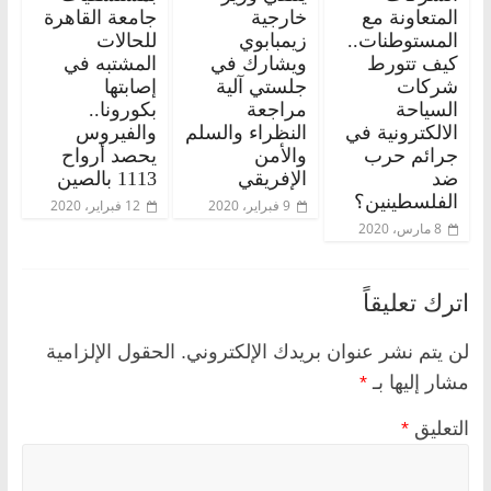
المتعاونة مع
خارجية
جامعة القاهرة
المستوطنات..
زيمبابوي
للحالات
كيف تتورط
ويشارك في
المشتبه في
شركات
جلستي آلية
إصابتها
السياحة
مراجعة
بكورونا..
الالكترونية في
النظراء والسلم
والفيروس
جرائم حرب
والأمن
يحصد أرواح
ضد
الإفريقي
1113 بالصين
الفلسطينين؟
9 فبراير، 2020
12 فبراير، 2020
8 مارس، 2020
اترك تعليقاً
لن يتم نشر عنوان بريدك الإلكتروني.
الحقول الإلزامية
مشار إليها بـ
*
التعليق
*