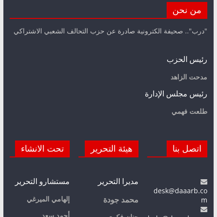
من نحن
"درب".. صحيفة الكترونية صادرة عن حزب التحالف الشعبي الاشتراكي
رئيس الحزب
مدحت الزاهد
رئيس مجلس الإدارة
طلعت فهمي
اتصل بنا
هيئة التحرير
تحت الانشاء
مديرا التحرير
مستشارو التحرير
desk@daaarb.co
m
إلهامي الميرغي
محمد جودة
أحمد سعد