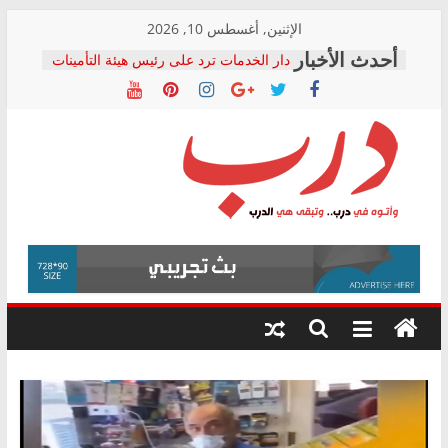
Skip
الإثنين, أغسطس 10, 2026
to
دار الخدمات ترد على رئيس هيئة التأمينات
content
بعد مؤتمره الصحفي: إنكار الأزمة لا ينهي
معاناة أصحاب المعاشات.. ونطالب بكشف
الشركة المنفذة
فرحات سليمان يكتب: القطاع الصحي إلى
أين؟
حزب التحالف الشعبي يطلق لجنة “الحق
درب
في الصحة” بالإسكندرية لرصد الانتهاكات
ودعم المرضى
صور .. اعتماد الرسومات النهائية للقرار
وأتوه
الوزاري لمدينة الصحفيين.. وانتهاء أعمال
في
إنشاء المبنى الإداري
درب..
المجلس القومي لحقوق الإنسان يعلن
وتبقى
متابعة قضية الدكتور محمد زهران.. ويؤكد:
هي
قرينة البراءة وضمانات المحاكمة العادلة
حق أصيل
الدرب