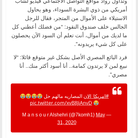
وتداول رواد مواقع التواصل الاجتماعي فيديو لشاب
أمريكي من ذوي البشرة السوداء، وهو يحاول
الاستيلاء على الأموال من المتجر، فقال للرجل
الجالس خلف صندوق النقود: “من فضلك أعطني كل
ما لديك من أموال، أنت تعلم أن السود الآن يحصلون
على كل شيء يريدونه”.
فرد البائع المصري الأصل بشكل غير متوقع قائلا: “لا
نبيع لمن لا يرتدون كمامة.. أنا أسود أكثر منك.. أنا
مصري”.
#امريكا_الان
المصاريه مالهم حل
pic.twitter.com/xvB8JiAnvD
May
— M a n s o u r Alshehri (@7komh1)
31, 2020