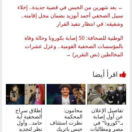
←
بعد شهرين من الحبس في قضية جديدة.. إخلاء
سبيل الصحفي أحمد أبوزيد بضمان محل إقامته..
وشقيقه: في انتظار تنفيذ القرار
الوطنية للصحافة: 50 إصابة بكورونا وحالة وفاة
بالمؤسسات الصحفية القومية.. وعزل عشرات
المخالطين (نص التقرير)
→
تفاصيل الإعلان
محامون:
إطلاق سراح
عن أول إصابة
المحكمة
الصحفية آية
بـ”كورونا” في
نظرت استئناف
حامد.. وأول
مصر ومطالبات
حبس باتريك
نظر لتجديد