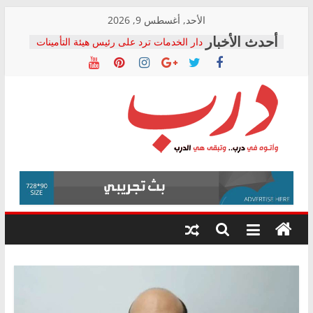
Skip
الأحد, أغسطس 9, 2026
to
دار الخدمات ترد على رئيس هيئة التأمينات
content
بعد مؤتمره الصحفي: إنكار الأزمة لا ينهي
معاناة أصحاب المعاشات.. ونطالب بكشف
الشركة المنفذة
فرحات سليمان يكتب: القطاع الصحي إلى
أين؟
حزب التحالف الشعبي يطلق لجنة “الحق
درب
في الصحة” بالإسكندرية لرصد الانتهاكات
ودعم المرضى
صور .. اعتماد الرسومات النهائية للقرار
وأتوه
الوزاري لمدينة الصحفيين.. وانتهاء أعمال
في
إنشاء المبنى الإداري
درب..
المجلس القومي لحقوق الإنسان يعلن
وتبقى
متابعة قضية الدكتور محمد زهران.. ويؤكد:
هي
قرينة البراءة وضمانات المحاكمة العادلة
حق أصيل
الدرب