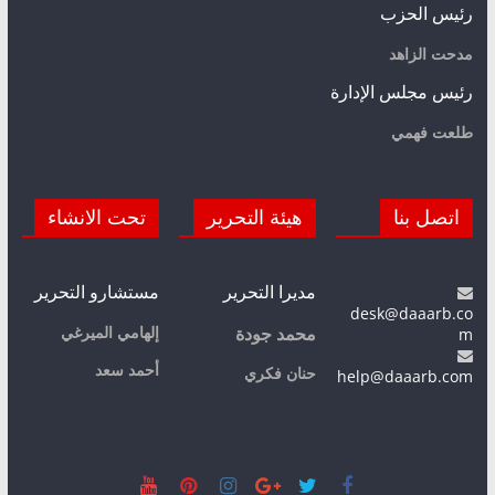
رئيس الحزب
مدحت الزاهد
رئيس مجلس الإدارة
طلعت فهمي
اتصل بنا
هيئة التحرير
تحت الانشاء
مديرا التحرير
مستشارو التحرير
desk@daaarb.co
m
إلهامي الميرغي
محمد جودة
أحمد سعد
حنان فكري
help@daaarb.com