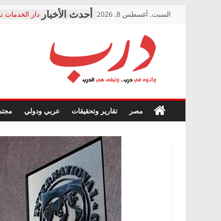
Skip
السبت, أغسطس 8, 2026
دار الخدمات تر
to
بعد مؤتمره الص
معاناة أصحاب
content
الشركة المنفذ
فرحات سليمان
درب
أين؟
حزب التحالف 
في الصحة” بال
وأتوه
ودعم المرضى
صور .. اعتماد 
في
مصر
تقارير وتحقيقات
عربي ودولي
مجتم
الوزاري لمدينة
درب..
إنشاء المبنى ا
وتبقى
المجلس القومي
هي
متابعة قضية ال
الدرب
قرينة البراءة 
حق أصيل