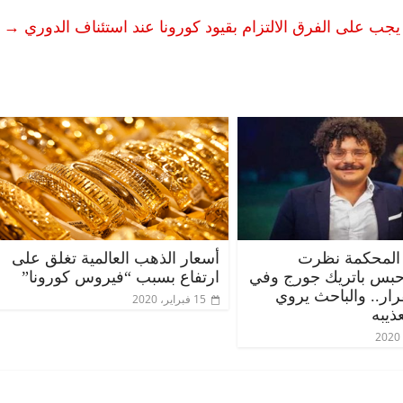
: يجب على الفرق الالتزام بقيود كورونا عند استئناف الدوري
→
المحكمة نظرت
أسعار الذهب العالمية تغلق على
حبس باتريك جورج وفي
ارتفاع بسبب “فيروس كورونا”
قرار.. والباحث يروي
15 فبراير، 2020
ذيبه