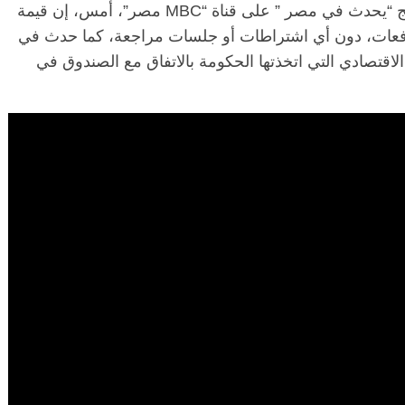
وقالت راماكريشنان، في مداخلة هاتفية ببرنامج “يحدث في مصر ” على قناة “MBC مصر”، أمس، إن قيمة
فعات، دون أي اشتراطات أو جلسات مراجعة، كما حدث في
اقتصادي التي اتخذتها الحكومة بالاتفاق مع الصندوق في
الرئيسية
مصر
ناس وناس
 وناس
مقعد شاغر على مائدة الإفطار.. يحيى
 نور فرحات فقيه
حسين عبدالهادي فارس مقاومة
ا الوطن وانحاز
الخصخصة الذي دافع عن المال العام
(بروفايل)
21 فبراير، 2026