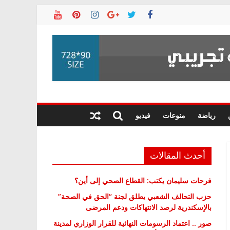
رياضة
منوعات
فيديو
أحدث المقالات
فرحات سليمان يكتب: القطاع الصحي إلى أين؟
حزب التحالف الشعبي يطلق لجنة “الحق في الصحة”
بالإسكندرية لرصد الانتهاكات ودعم المرضى
صور .. اعتماد الرسومات النهائية للقرار الوزاري لمدينة