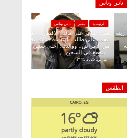
ناس وناس
الرئيسية
مصر
ناس وناس
الرئيسية
مصر
مقعد شاغر على الإفطار وبلكونة بلا زينة
مقعد شاغر على 
رمضان.. د. عبدالخالق فاروق خبير
محمد علي طالب 
اقتصادي في انتظار حلم الحرية ولمة
من الأمراض.. و
الحبايب
بتضيع في السجن
22 فبراير، 2026
15 مارس، 2026
الطقس
CAIRO, EG
16°
partly cloudy
4:56 pm EET
6:26 am