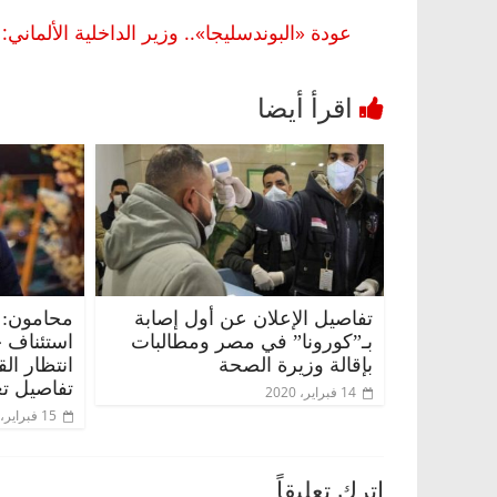
عودة «البوندسليجا».. وزير الداخلية الألماني
تفاصيل الإعلان عن أول إصابة
محامون: 
بـ”كورونا” في مصر ومطالبات
استئناف 
بإقالة وزيرة الصحة
انتظار ال
تفاصيل تع
14 فبراير، 2020
15 فبراير، 2020
اترك تعليقاً