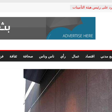
د على رئيس هيئة التأمينات
حفي: إنكار الأزمة لا ينهي
 المعاشات.. ونطالب بكشف
ة
 يكتب: القطاع الصحي إلى
الشعبي يطلق لجنة “الحق
إسكندرية لرصد الانتهاكات
الرسومات النهائية للقرار
ع مدني
اقتصاد
عمال
رأي
ناس وناس
صحافة
ثقافة
فن
 الصحفيين.. وانتهاء أعمال
لإداري
 لحقوق الإنسان يعلن
دكتور محمد زهران.. ويؤكد:
وضمانات المحاكمة العادلة