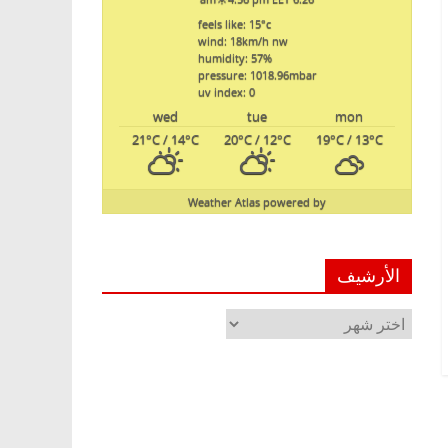
feels like: 15
°c
wind: 18
km/h
nw
humidity: 57
%
pressure: 1018.96
mbar
uv index: 0
wed
tue
mon
21
°C
/ 14
°C
20
°C
/ 12
°C
19
°C
/ 13
°C
Weather Atlas
powered by
الأرشيف
الأرشيف