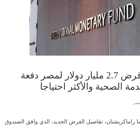
فيديو| صندوق النقد: صرف قرض 2.7 مليار دولار لمصر دفعة
مة الصحية والأكثر احتياجا
صر
 راماكريشنان، تفاصيل القرض الجديد، الذي وافق الصندوق