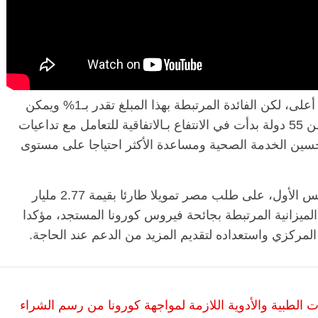
وأضافت: “سابقا كان هناك اتفاق مرتبط بفائدة أعلى، لكن الفائدة المرتبطة بهذا المبلغ تقدر بـ1% ويمكن
تسديدها حتى 5 سنوات”، موضحة أن مصر ضمن 55 دولة بدأت في الانتفاع بـالاتفاقية للتعامل مع تداعيات
سين الخدمة الصحية ومساعدة الأكثر احتياجا على مستوى
ووافق مجلس مديري صندوق النقد الدولي، أمس الأول، على طلب مصر تمويلا طارئا بقيمة 2.77 مليار
الميزانية المرتبطة بجائحة فيروس كورونا المستجد، مؤكدا
لمركزي واستعداده لتقديم المزيد من الدعم عند الحاجة.
الطبية والأدوية اللازمة لمواجهة كورونا من رسم الشراء