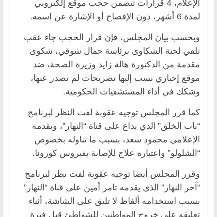
الإعلام، 4 قرارات تتضمن حجب موقع إلكتروني
لمدة 6 أشهر، دون الإفصاح أو الإشارة عن اسمه.
وبحسب بيان المجلس، فإن قرار الحجب جاء عقب
تلقي لجنة الشكاوى برئاسة جمال شوقي، شكوى
مقدمة من الدكتورة هالة زايد وزيرة الصحة، ضد
موقع إخباري نسب إليها تصريحات لم تصدر عنها،
وشكك في أداء المستشفيات الحكومية.
كما قرر المجلس توجيه عقوبة لفت النظر لبرنامج
“باب الخلق” الذي يذاع على قناة “النهار”، ويقدمه
الإعلامي محمود سعد، بسبب ما تناوله بخصوص
“الشلولو” واعتباره علاج للإصابة بفيروس كورونا.
وقرر المجلس أيضا توجيه عقوبة لفت نظر لبرنامج
“آخر النهار” الذي يقدمه تامر أمين على قناة “النهار”
بسبب استخدامه ألفاظ لا تليق على الشاشة، أثناء
تعليقه على خروج المواطنين للشواطئ قبل فترة