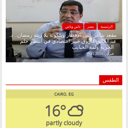
الرئيسية
مصر
ناس وناس
مقعد شاغر على الإفطار وبلكونة بلا زينة رمضان.. د.
عبدالخالق فاروق خبير اقتصادي في انتظار حلم
الحرية ولمة الحبايب
22 فبراير، 2026
الطقس
CAIRO, EG
16°
partly cloudy