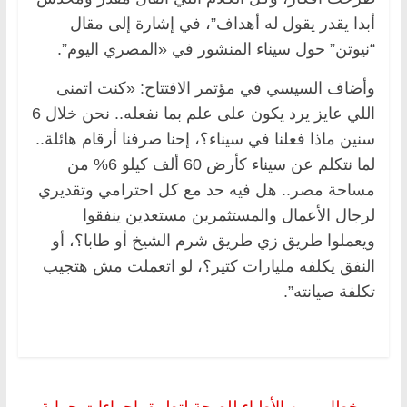
أبدا يقدر يقول له أهداف”، في إشارة إلى مقال
“نيوتن” حول سيناء المنشور في «المصري اليوم”.
وأضاف السيسي في مؤتمر الافتتاح: «كنت اتمنى
اللي عايز يرد يكون على علم بما نفعله.. نحن خلال 6
سنين ماذا فعلنا في سيناء؟، إحنا صرفنا أرقام هائلة..
لما نتكلم عن سيناء كأرض 60 ألف كيلو 6% من
مساحة مصر.. هل فيه حد مع كل احترامي وتقديري
لرجال الأعمال والمستثمرين مستعدين ينفقوا
ويعملوا طريق زي طريق شرم الشيخ أو طابا؟، أو
النفق يكلفه مليارات كتير؟، لو اتعملت مش هتجيب
تكلفة صيانته”.
←
خطاب من الأطباء للصحة لتطبيق إجراءات حماية