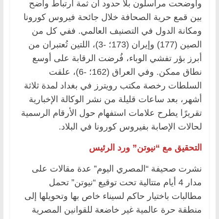
وأوضحت مراسلون بلا حدود أن ثمة ارتباط واضح
بين قمع حرية الصحافة خلال جائحة فيروس كورونا
ومكانة الدول في التصنيف العالمي. ففي كل من
الصين (177) وإيران (173؛ -3)، اللتين تُعتبران من
أبرز بؤر تفشي الوباء، فُرضت الرقابة على أوسع
نطاق ممكن. وفي العراق (162؛ -6)، علقت
السلطات رخصة مكتب رويترز في بغداد لمدة ثلاثة
أشهر، بعد ساعات قليلة من نشر الوكالة الإخبارية
تقريرًا يطرح علامات استفهام حول الأرقام الرسمية
لحالات الإصابة بفيروس كورونا في البلاد.
التحقيق مع “نيوتن” ورد الرئيس
نشرت صحيفة “المصري اليوم” عدة مقالات على
مدار 4 أيام متتالية تحت توقيع “نيوتن” تحمل
مطالبات باختيار حاكم لسيناء خاص بها وتحويلها إلى
منطقة حرة عالمية غير خاضعة للقوانين المصرية