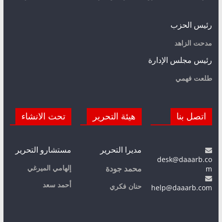
رئيس الحزب
مدحت الزاهد
رئيس مجلس الإدارة
طلعت فهمي
اتصل بنا
هيئة التحرير
تحت الانشاء
مديرا التحرير
مستشارو التحرير
desk@daaarb.co
m
إلهامي الميرغي
محمد جودة
أحمد سعد
حنان فكري
help@daaarb.com