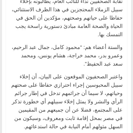
نقابة الصحفيين نداءً للنائب العام، يطالبونه بإخلاء
سبيل الزملاء المحتجزين في هذا الظرف الاستثنائي،
حفاظا على حياتهم وصحتهم، مؤكدين أن الحق في
الحياة والصحة العامة مبادئ دستورية راسخة يجب
التمسك بها.
والستة أعضاء هم: “محمود كامل، جمال عبد الرحيم،
وعمرو بدر، محمد خراجة، هشام يونس، ومحمد
سعد عبد الحفيظ”.
واعتبر الصحفيون الموقعون على البيان، أن إخلاء
سبيل المحبوسين إجراء احترازي حفاظا على صحتهم
وحياتهم، لا سيما أن جرائمهم تدخل في إطار جرائم
الرأي والنشر ولا يمثل إخلاء سبيلهم أي خطورة تذكر
على المجتمع، فضلا عن أن جميعهم من المقيمين
في مصر بمحل إقامة ثابت ومعروف، وسيكون من
السهل مثولهم أمام النيابة في حالة استدعائهم.