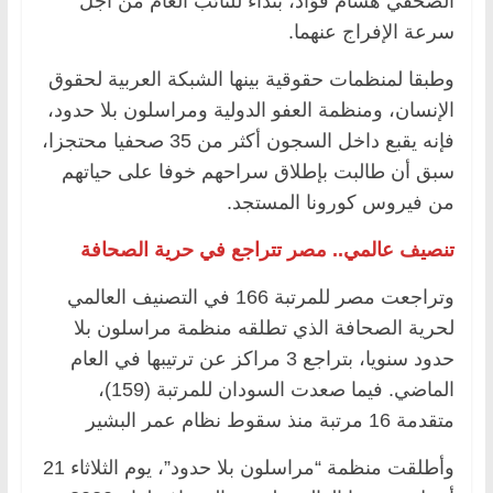
الصحفي هشام فؤاد، بنداء للنائب العام من أجل
سرعة الإفراج عنهما.
وطبقا لمنظمات حقوقية بينها الشبكة العربية لحقوق
الإنسان، ومنظمة العفو الدولية ومراسلون بلا حدود،
فإنه يقبع داخل السجون أكثر من 35 صحفيا محتجزا،
سبق أن طالبت بإطلاق سراحهم خوفا على حياتهم
من فيروس كورونا المستجد.
تنصيف عالمي.. مصر تتراجع في حرية الصحافة
وتراجعت مصر للمرتبة 166 في التصنيف العالمي
لحرية الصحافة الذي تطلقه منظمة مراسلون بلا
حدود سنويا، بتراجع 3 مراكز عن ترتيبها في العام
الماضي. فيما صعدت السودان للمرتبة (159)،
متقدمة 16 مرتبة منذ سقوط نظام عمر البشير
وأطلقت منظمة “مراسلون بلا حدود”، يوم الثلاثاء 21