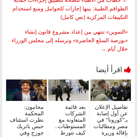
الطواقم الطبية: بينها إجازات للحوامل ومنع استخدام
التكييفات المركزية (نص كامل)
«التموين» تنتهي من إعداد مشروع قانون إنشاء
«بورصة السلع الحاضرة» وترسله إلى مجلس الوزراء
خلال أيام
→
تفاصيل الإعلان
بعد قائمة
محامون:
عن أول إصابة
الشركات
المحكمة
بـ”كورونا” في
المتعاونة مع
نظرت استئناف
مصر ومطالبات
المستوطنات..
حبس باتريك
بإقالة وزيرة
كيف تتورط
جورج وفي