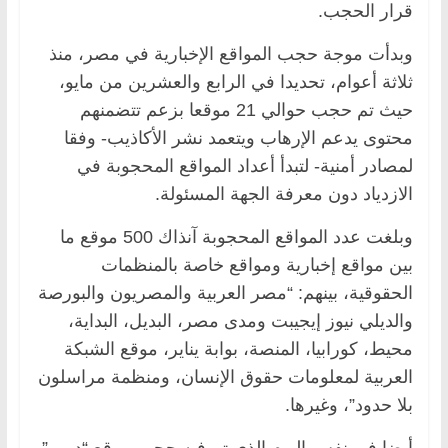
قرار الحجب.
وبدأت موجة حجب المواقع الإخبارية في مصر، منذ
ثلاثة أعوام، تحديدا في الرابع والعشرين من مايو،
حيث تم حجب حوالي 21 موقعا بزعم تتضمنهم
محتوى يدعم الإرهاب ويتعمد نشر الأكاذيب- وفقا
لمصادر أمنية- لتبدأ أعداد المواقع المحجوبة في
الازدياد دون معرفة الجهة المسئولة.
وبلغت عدد المواقع المحجوبة آنذاك 500 موقع ما
بين مواقع إخبارية ومواقع خاصة بالمنظمات
الحقوقية، بينهم: “مصر العربية والمصريون والبورصة
والديلي نيوز إيجيبت ومدى مصر، البديل، البداية،
محيط، كورابيا، المنصة، بوابة يناير، موقع الشبكة
العربية لمعلومات حقوق الإنسان، ومنظمة مراسلون
بلا حدود”، وغيرها.
أيضا في نفس اليوم الذي تم فيه حجب موقع “درب”،