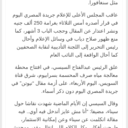
مثل سنغافورا.
عاقب المجلس الأعلى للإعلام جريدة المصري اليوم
في قرار أصدره أمس الثلاثاء بغرامة 250 ألف جنيه
ونشر اعتذار عن المقال وحجب الباب 3 أشهر، كما
منع ظهور صلاح دياب في وسائل الإعلام وأحال
رئيس التحرير إلى اللجنة التأديبية لنقابة الصحفيين
كما أحال الواقعة إلى النائب العام
علق الرئيس عبدالفتاح السيسي، في افتتاح محطة
معالجة مياه صرف المحسمة بسرابيوم، شرق قناة
السويس، اليوم الأربعاء، على أزمة مقال “نيوتن” في
جريدة المصري اليوم دون ذكر أسماء.
وقال السيسي إن الأيام الماضية شهدت نقاشا حول
سيناء، مضيفا: “أنا مش عايز أتدخل فيه أوي.. فيه
مقالة اتكلمت عن سيناء وعن إمكانية الاستثمار،
طرحت أفكار، وكل الكلام اللي اتقال مقدر ومحدش