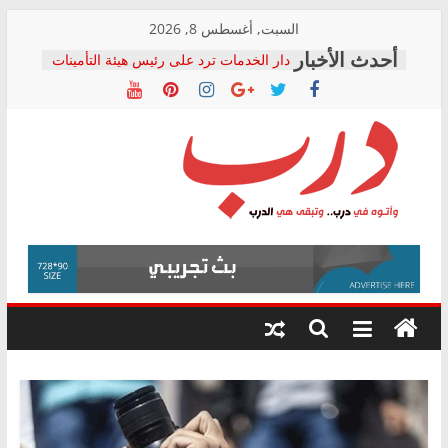
Skip
السبت, أغسطس 8, 2026
to
دار الخدمات ترد على رئيس هيئة التأمينات
content
بعد مؤتمره الصحفي: إنكار الأزمة لا ينهي
معاناة أصحاب المعاشات.. ونطالب بكشف
الشركة المنفذة
فرحات سليمان يكتب: القطاع الصحي إلى
أين؟
حزب التحالف الشعبي يطلق لجنة “الحق
درب
في الصحة” بالإسكندرية لرصد الانتهاكات
ودعم المرضى
صور .. اعتماد الرسومات النهائية للقرار
وأتوه
الوزاري لمدينة الصحفيين.. وانتهاء أعمال
في
إنشاء المبنى الإداري
درب..
المجلس القومي لحقوق الإنسان يعلن
وتبقى
متابعة قضية الدكتور محمد زهران.. ويؤكد:
هي
قرينة البراءة وضمانات المحاكمة العادلة
حق أصيل
الدرب