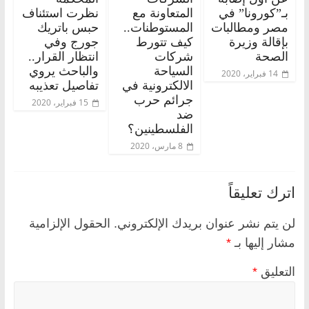
بـ”كورونا” في
المتعاونة مع
نظرت استئناف
مصر ومطالبات
المستوطنات..
حبس باتريك
بإقالة وزيرة
كيف تتورط
جورج وفي
الصحة
شركات
انتظار القرار..
السياحة
والباحث يروي
14 فبراير، 2020
الالكترونية في
تفاصيل تعذيبه
جرائم حرب
15 فبراير، 2020
ضد
الفلسطينين؟
8 مارس، 2020
اترك تعليقاً
لن يتم نشر عنوان بريدك الإلكتروني.
الحقول الإلزامية
مشار إليها بـ
*
التعليق
*