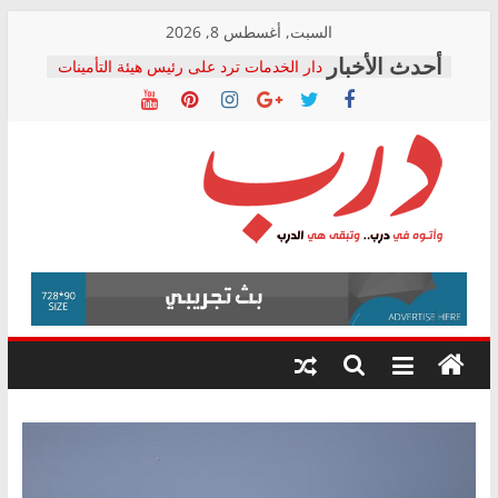
Skip
السبت, أغسطس 8, 2026
to
دار الخدمات ترد على رئيس هيئة التأمينات
content
بعد مؤتمره الصحفي: إنكار الأزمة لا ينهي
معاناة أصحاب المعاشات.. ونطالب بكشف
الشركة المنفذة
فرحات سليمان يكتب: القطاع الصحي إلى
أين؟
حزب التحالف الشعبي يطلق لجنة “الحق
درب
في الصحة” بالإسكندرية لرصد الانتهاكات
ودعم المرضى
صور .. اعتماد الرسومات النهائية للقرار
وأتوه
الوزاري لمدينة الصحفيين.. وانتهاء أعمال
في
إنشاء المبنى الإداري
درب..
المجلس القومي لحقوق الإنسان يعلن
وتبقى
متابعة قضية الدكتور محمد زهران.. ويؤكد:
هي
قرينة البراءة وضمانات المحاكمة العادلة
حق أصيل
الدرب