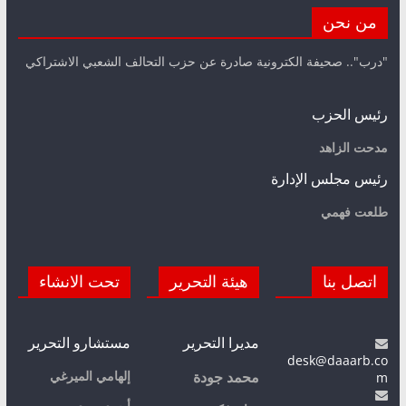
من نحن
"درب".. صحيفة الكترونية صادرة عن حزب التحالف الشعبي الاشتراكي
رئيس الحزب
مدحت الزاهد
رئيس مجلس الإدارة
طلعت فهمي
اتصل بنا
هيئة التحرير
تحت الانشاء
مديرا التحرير
مستشارو التحرير
desk@daaarb.co
m
إلهامي الميرغي
محمد جودة