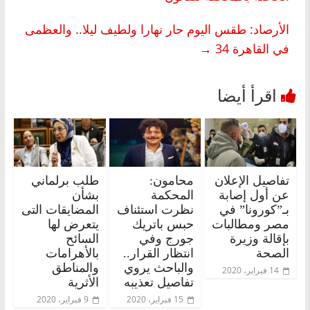
الأرصاد: طقس اليوم حار نهارا ولطيف ليلا.. والعظمى
في القاهرة 34
→
تفاصيل الإعلان
محامون:
طلب برلماني
عن أول إصابة
المحكمة
بشأن
بـ”كورونا” في
نظرت استئناف
المضايقات التى
مصر ومطالبات
حبس باتريك
يتعرض لها
بإقالة وزيرة
جورج وفي
السائح
الصحة
انتظار القرار..
بالأهرامات
والباحث يروي
والمناطق
14 فبراير، 2020
تفاصيل تعذيبه
الأثرية
15 فبراير، 2020
9 فبراير، 2020