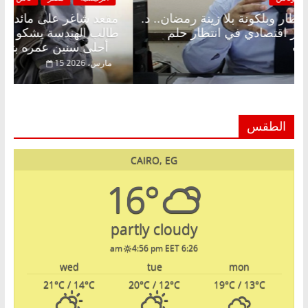
مقعد شاغر على الإفطار وبلكونة بلا زينة رمضان.. د.
مقع
عبدالخالق فاروق خبير اقتصادي في انتظار حلم
طال
الحرية ولمة الحبايب
أحلى سنين عمره بتضيع في السجن
22 فبراير، 2026
15 ما
الطقس
CAIRO, EG
16°
partly cloudy
4:56 pm EET
6:26 am
wed
tue
mon
21
°C
/ 14
°C
20
°C
/ 12
°C
19
°C
/ 13
°C