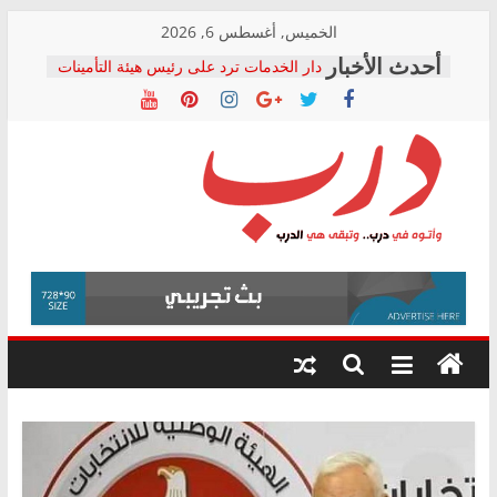
Skip
الخميس, أغسطس 6, 2026
to
دار الخدمات ترد على رئيس هيئة التأمينات
content
بعد مؤتمره الصحفي: إنكار الأزمة لا ينهي
معاناة أصحاب المعاشات.. ونطالب بكشف
الشركة المنفذة
فرحات سليمان يكتب: القطاع الصحي إلى
أين؟
حزب التحالف الشعبي يطلق لجنة “الحق
درب
في الصحة” بالإسكندرية لرصد الانتهاكات
ودعم المرضى
صور .. اعتماد الرسومات النهائية للقرار
وأتوه
الوزاري لمدينة الصحفيين.. وانتهاء أعمال
في
إنشاء المبنى الإداري
درب..
المجلس القومي لحقوق الإنسان يعلن
وتبقى
متابعة قضية الدكتور محمد زهران.. ويؤكد:
هي
قرينة البراءة وضمانات المحاكمة العادلة
حق أصيل
الدرب