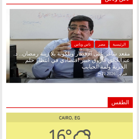
الرئيسية
مصر
ناس وناس
مقعد شاغر على الإفطار وبلكونة بلا زينة رمضان.. د.
عبدالخالق فاروق خبير اقتصادي في انتظار حلم
الحرية ولمة الحبايب
22 فبراير، 2026
الطقس
CAIRO, EG
16°