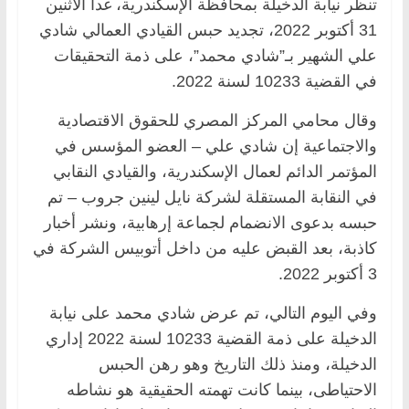
تنظر نيابة الدخيلة بمحافظة الإسكندرية، غدا الاثنين
31 أكتوبر 2022، تجديد حبس القيادي العمالي شادي
علي الشهير بـ”شادي محمد”، على ذمة التحقيقات
في القضية 10233 لسنة 2022.
وقال محامي المركز المصري للحقوق الاقتصادية
والاجتماعية إن شادي علي – العضو المؤسس في
المؤتمر الدائم لعمال الإسكندرية، والقيادي النقابي
في النقابة المستقلة لشركة نايل لينين جروب – تم
حبسه بدعوى الانضمام لجماعة إرهابية، ونشر أخبار
كاذبة، بعد القبض عليه من داخل أتوبيس الشركة في
3 أكتوبر 2022.
وفي اليوم التالي، تم عرض شادي محمد على نيابة
الدخيلة على ذمة القضية 10233 لسنة 2022 إداري
الدخيلة، ومنذ ذلك التاريخ وهو رهن الحبس
الاحتياطى، بينما كانت تهمته الحقيقية هو نشاطه