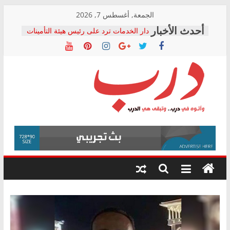
Skip
الجمعة, أغسطس 7, 2026
to
دار الخدمات ترد على رئيس هيئة التأمينات
content
بعد مؤتمره الصحفي: إنكار الأزمة لا ينهي
معاناة أصحاب المعاشات.. ونطالب بكشف
الشركة المنفذة
فرحات سليمان يكتب: القطاع الصحي إلى
أين؟
حزب التحالف الشعبي يطلق لجنة “الحق
درب
في الصحة” بالإسكندرية لرصد الانتهاكات
ودعم المرضى
صور .. اعتماد الرسومات النهائية للقرار
وأتوه
الوزاري لمدينة الصحفيين.. وانتهاء أعمال
في
إنشاء المبنى الإداري
درب..
المجلس القومي لحقوق الإنسان يعلن
وتبقى
متابعة قضية الدكتور محمد زهران.. ويؤكد:
هي
قرينة البراءة وضمانات المحاكمة العادلة
حق أصيل
الدرب