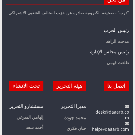
"درب".. صحيفة الكترونية صادرة عن حزب التحالف الشعبي الاشتراكي
رئيس الحزب
مدحت الزاهد
رئيس مجلس الإدارة
طلعت فهمي
اتصل بنا
هيئة التحرير
تحت الانشاء
مديرا التحرير
مستشارو التحرير
desk@daaarb.co
m
إلهامي الميرغي
محمد جودة
أحمد سعد
حنان فكري
help@daaarb.com