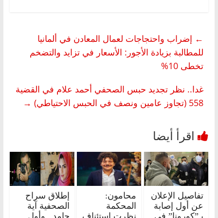
←
إضراب واحتجاجات لعمال المعادن في ألمانيا
للمطالبة بزيادة الأجور: الأسعار في تزايد والتضخم
تخطى 10%
غدا.. نظر تجديد حبس الصحفي أحمد علام في القضية
558 (تجاوز عامين ونصف في الحبس الاحتياطي)
→
تفاصيل الإعلان
محامون:
إطلاق سراح
عن أول إصابة
المحكمة
الصحفية آية
بـ”كورونا” في
نظرت استئناف
حامد.. وأول