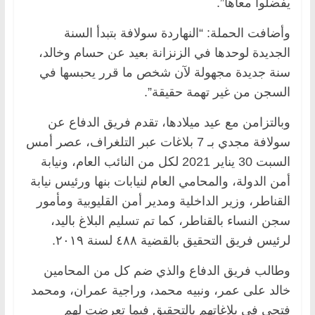
يفضلوا معاها”.
وأضافت الحملة: “النهاردة سولافة بتبدأ السنة
الجديدة لوحدها في الزنزانة بعيد عن حسام وخالد،
سنة جديدة مجهولة لآن شخص ما قرر يحبسها في
السجن من غير تهمة حقيقة”.
وبالتزامن مع عيد ميلادها، تقدم فريق الدفاع عن
سولافة مجدي بـ 7 بلاغات عبر التلغراف، عصر أمس
السبت 30 يناير 2021 لكل من النائب العام، ونيابة
أمن الدولة، والمحامي العام لنيابات بنها ورئيس نيابة
القناطر، وزير الداخلية ومدير أمن القليوبية ومأمور
سجن النساء بالقناطر، كما تم تسليم البلاغ باليد،
لرئيس فريق التحقيق بالقضية ٤٨٨ لسنة ٢٠١٩.
وطالب فريق الدفاع والذي ضم كل من المحامين
خالد على عمر، ونبيه محمد، وراجية عمران، ومحمد
فتحى في بلاغاتهم بالتحقيق فيما تعرضت لهم