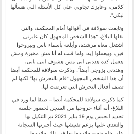
كلامى، وعايزك تجاوبي على كل الأسئلة اللى هسألها
ليكي”.
وتابعت سولافة في أقوالها أمام المحكمة، والتي
نقلها البلاغ، “هذا الشخص المجهول كان عايزنى
اشتغل معاه مرشدة، وأبلغه بأسماء ناس وبيروحوا
فين، وبيعملوا إيه، ولما قلت له أنا مش مخبرة ومش
هعمل كده هددنى انى مش هشوف ابنى تانى،
وهددنى بزوجى أيضاً”. وذكرت سولافة للمحكمة أيضا
أن هذا الشخص المجهول “قام بالتحرش بها” لكنها لم
تصف أفعال التحرش التي تعرضت لها.
كما ذكرت سولافة للمحكمة أيضا – طبقا لما ورد في
البلاغ- أنه أثناء خروجها من السجن لحضور جلسة
تجديد الحبس يوم 19 يناير 2021 تم التنكيل بها
والتعدي عليها بزعم تفتيشها حيث أجبرتها السجانة
على خلع جميع ملابسها بما فى ذلك ملابسها