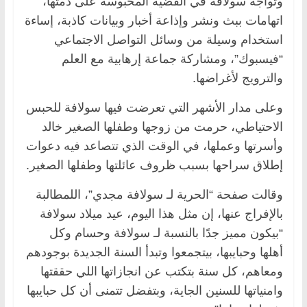
وتواجه سولافة في القضية المحبوسة على ذمتها،
اتهامات ببث ونشر وإذاعة أخبار وبيانات كاذبة، إساءة
استخدام وسيلة من وسائل التواصل الاجتماعي
“فيسبوك”، ومشاركة جماعة إرهابية مع العلم
والترويج لأغراضها.
وعلى مدار الأشهر التي تعرضت فيها سولافة للحبس
الاحتياطي، حرمت من زوجها وطفلها الصغير خالد
وأسرتها وعملها، في الوقت الذي تتصاعد فيه دعوات
إطلاق سراحها بسبب ظروف عائلتها وطفلها الصغير.
وقالت صفحة “الحرية لـ سولافة مجدي”، اللمطالبة
بالإفراج عنها، إن مثل هذا اليوم، عيد ميلاد سولافة
“بيكون مميز جدًا بالنسبة لـ سولافة وحسام وكل
أهلها وحبايبها، بيتجمعوا وتبدأ السنة الجديدة بوجودهم
ومعاهم، كل سنة بتكتب عن انجازاتها اللي حققتها
وامنياتها للسنين الجاية، وبتفضل تتمنى أن كل حبايبها