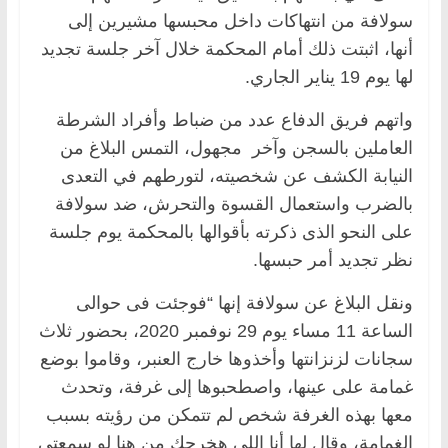
سولافة من انتهاكات داخل محبسها مشيرين إلى
أنها، اثبتت ذلك أمام المحكمة خلال آخر جلسة تجديد
لها يوم 19 يناير الجاري.
واتهم فريق الدفاع عدد من ضباط وأفراد الشرطة
العاملين بالسجن وآخر مجهول، التمس البلاغ من
النيابة الكشف عن شخصيته، لتورطهم في التعدى
بالضرب واستعمال القسوة والتحرش، ضد سولافة
على النحو الذى ذكرته بأقوالها بالمحكمة يوم جلسة
نظر تجديد أمر حبسها.
ونقل البلاغ عن سولافة إنها “فوجئت فى حوالى
الساعة 11 مساء يوم 29 نوفمبر 2020، بحضور ثلاث
سجانات لزنزانتها وأخذوها خارج العنبر، وقاموا بوضع
غمامة على عينها، واصطحبوها إلى غرفة، وتحدث
معها بهذه الغرفة شخص لم تتمكن من رؤيته بسبب
الغمامة، وقال لها أنا اللى هخرجك من هنا لو سمعتى