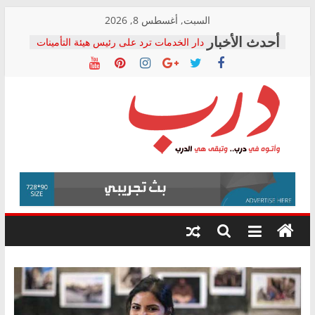
Skip
السبت, أغسطس 8, 2026
to
دار الخدمات ترد على رئيس هيئة التأمينات
content
بعد مؤتمره الصحفي: إنكار الأزمة لا ينهي
معاناة أصحاب المعاشات.. ونطالب بكشف
الشركة المنفذة
فرحات سليمان يكتب: القطاع الصحي إلى
أين؟
حزب التحالف الشعبي يطلق لجنة “الحق
درب
في الصحة” بالإسكندرية لرصد الانتهاكات
ودعم المرضى
صور .. اعتماد الرسومات النهائية للقرار
وأتوه
الوزاري لمدينة الصحفيين.. وانتهاء أعمال
في
إنشاء المبنى الإداري
درب..
المجلس القومي لحقوق الإنسان يعلن
وتبقى
متابعة قضية الدكتور محمد زهران.. ويؤكد:
هي
قرينة البراءة وضمانات المحاكمة العادلة
حق أصيل
الدرب