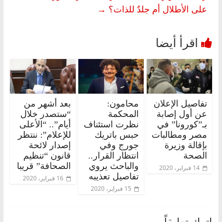
على الأطلال أم جلدٌ للذات؟
→
تفاصيل الإعلان
محامون:
بعد أشهر من
عن أول إصابة
المحكمة
“ستصدر خلال
بـ”كورونا” في
نظرت استئناف
أيام”.. “الأعلى
مصر ومطالبات
حبس باتريك
للإعلام”: ننتظر
بإقالة وزيرة
جورج وفي
إصدار لائحة
الصحة
انتظار القرار..
قانون “تنظيم
والباحث يروي
الصحافة” قريبا
14 فبراير، 2020
تفاصيل تعذيبه
16 فبراير، 2020
15 فبراير، 2020
اترك تعليقاً