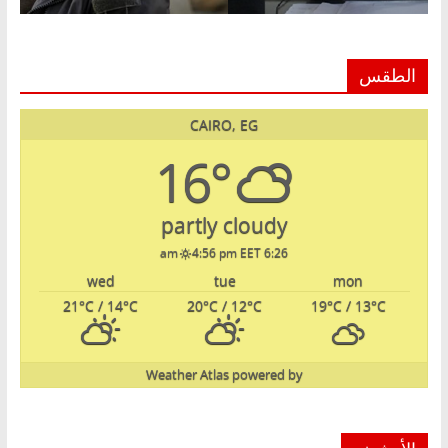
الطقس
CAIRO, EG
16°
partly cloudy
4:56 pm EET
6:26 am
wed
tue
mon
21
°C
/ 14
°C
20
°C
/ 12
°C
19
°C
/ 13
°C
Weather Atlas
powered by