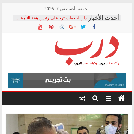
Skip
الجمعة, أغسطس 7, 2026
to
دار الخدمات ترد على رئيس هيئة التأمينات
content
بعد مؤتمره الصحفي: إنكار الأزمة لا ينهي
معاناة أصحاب المعاشات.. ونطالب بكشف
الشركة المنفذة
فرحات سليمان يكتب: القطاع الصحي إلى
أين؟
حزب التحالف الشعبي يطلق لجنة “الحق
درب
في الصحة” بالإسكندرية لرصد الانتهاكات
ودعم المرضى
صور .. اعتماد الرسومات النهائية للقرار
وأتوه
الوزاري لمدينة الصحفيين.. وانتهاء أعمال
في
إنشاء المبنى الإداري
درب..
المجلس القومي لحقوق الإنسان يعلن
وتبقى
متابعة قضية الدكتور محمد زهران.. ويؤكد:
هي
قرينة البراءة وضمانات المحاكمة العادلة
حق أصيل
الدرب