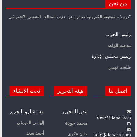
من نحن
"درب".. صحيفة الكترونية صادرة عن حزب التحالف الشعبي الاشتراكي
رئيس الحزب
مدحت الزاهد
رئيس مجلس الإدارة
طلعت فهمي
اتصل بنا
هيئة التحرير
تحت الانشاء
مديرا التحرير
مستشارو التحرير
desk@daaarb.co
m
إلهامي الميرغي
محمد جودة
أحمد سعد
حنان فكري
help@daaarb.com