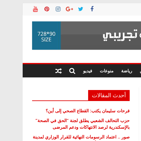
رياضة
منوعات
فيديو
أحدث المقالات
فرحات سليمان يكتب: القطاع الصحي إلى أين؟
حزب التحالف الشعبي يطلق لجنة “الحق في الصحة”
بالإسكندرية لرصد الانتهاكات ودعم المرضى
صور .. اعتماد الرسومات النهائية للقرار الوزاري لمدينة