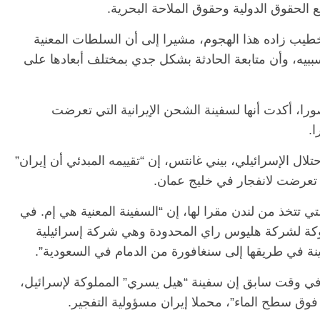
 الحقوق الدولية وحقوق الملاحة البحرية.
خطيب زاده هذا الهجوم، مشيرا إلى أن السلطات المعنية
الرئيسية
مصر
ناس وناس
الرئيسية
ببيه، وأن متابعة الحادثة بشكل جدي بمختلف أبعادها على
مقعد شاغر على مائدة الإفطار.. يحيى
مقعد شا
 فقيه
حسين عبدالهادي فارس مقاومة
رمضان..
نحاز
الخصخصة الذي دافع عن المال العام
اقتصادي
ورا، أكدت أنها لسفينة الشحن الإيرانية التي تعرضت
(بروفايل)
الحبايب
.
21 فبراير، 2026
22 فبراير، 2026
تلال الإسرائيلي، بيني غانتس، إن “تقييمه المبدئي أن إيران”
 تعرضت لانفجار في خليج عمان.
Dr” للأمن البحري التي تتخذ من لندن مقرا لها، إن “السفينة المعنية هي إم. في
كة لشركة هليوس راي المحدودة وهي شركة إسرائيلية
ة في طريقها إلى سنغافورة من الدمام في السعودية”.
ل في وقت سابق إن سفينة “هيل يسري” المملوكة لإسرائيل،
وق سطح الماء”، محملا إيران مسؤولية التفجير.