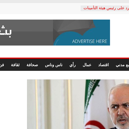
د على رئيس هيئة التأمينات
حفي: إنكار الأزمة لا ينهي
 المعاشات.. ونطالب بكشف
ة
 يكتب: القطاع الصحي إلى
الشعبي يطلق لجنة “الحق
إسكندرية لرصد الانتهاكات
الرسومات النهائية للقرار
ع مدني
اقتصاد
عمال
رأي
ناس وناس
صحافة
ثقافة
فن
 الصحفيين.. وانتهاء أعمال
لإداري
 لحقوق الإنسان يعلن
دكتور محمد زهران.. ويؤكد:
وضمانات المحاكمة العادلة