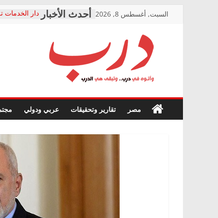
Skip
السبت, أغسطس 8, 2026
دار الخدمات تر
to
بعد مؤتمره الص
معاناة أصحاب
content
الشركة المنفذ
فرحات سليمان
درب
أين؟
حزب التحالف 
في الصحة” بال
وأتوه
ودعم المرضى
صور .. اعتماد 
في
مصر
تقارير وتحقيقات
عربي ودولي
مجتم
الوزاري لمدينة
درب..
إنشاء المبنى ا
وتبقى
المجلس القومي
هي
متابعة قضية ال
الدرب
قرينة البراءة 
حق أصيل