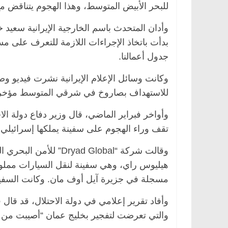
للبحر الأبيض المتوسط، وهذا الهجوم يتناقض مع
وأدان المتحدث باسم الخارجية الإيرانية سعيد 
بدأت باتخاذ الإجراءات اللازمة للتعرف على مس
صر
ناس وناس
الرئيسية
مصر
ناس وناس
جدول أعمالنا.
 فاروق.. خبير اقتصادي
في ذكرى رحيله.. د. نور فرحات
ميلاده وحيداً على أبواب
قانوني دافع عن قضايا الوطن وا
وكانت وسائل الإعلام الإيرانية نشرت فيديو وص
للحرية (بروفايل)
للاستهداف بصاروخ في شرقي المتوسط مؤخرا
26 يناير، 2026
وأواخر فبراير الماضي، قال وزير دفاع دولة الاح
تقف وراء الهجوم على سفينة يملكها إسرائيلي
وقالت شركة “yad Global
هيليوس راي، وهي سفينة لنقل السيارات مملو
مسجلة في جزيرة آيل أوف مان. وكانت السفين
وأفاد تقرير إعلامي في دولة الاحتلال، قد قا
والتي تعرضت لتفجير بخليج عمان “أصيبت من ف