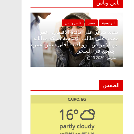
ناس وناس
مصر
ناس وناس
الرئيسية
مصر
ناس وناس
غر على الإفطار وبلكونة بلا زينة
مقعد شاغر على مائدة الإف
 د. عبدالخالق فاروق خبير
محمد علي طالب الهندسة ي
 في انتظار حلم الحرية ولمة
من الأمراض.. ووالدته: أح
بتضيع في السجن
15 مارس، 2026
الطقس
CAIRO, EG
16°
partly cloudy
4:56 pm EET
6:26 am