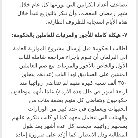
تضاعف أعداد الكراتين التي توزعها كل عام خلال
شهر رمضان المعظم، وأن تبكر بالتوزيع لتبدأ خلال
هذه الأيام استجابة للظروف الطارئة.
٧- هيكلة كاملة للأجور والمرتبات للعاملين بالحكومة:
أطالب الحكومة قبل إرسال مشروع الموازنة العامة
إلي البرلمان أن تقوم بإجراء مراجعة شاملة للباب
الأول والخاص بالأجور والمرتبات مع ضم العاملين
المثبتين على الصناديق لهذا الباب (عددهم يتجاوز
٣٥٠ ألف نسبة كبيرة منهم لم تتقاضي رواتبها منذ
أربعة أشهر في ظل هذه الأزمة) علمًا بأنهم موظفون
حكوميون ويتقاضي كل منهم بضعة مئات من
الجنيهات ويعملون في عدد كبير من الوزارات
والهيئات التي تتعامل معهم كما لو كانت تتكرم عليهم
بمنحهم رواتبهم مجمعة كل عدة أشهر بعد طول
المطالبة وذل الانتظار، كما أؤكد على ضرورة إعادة