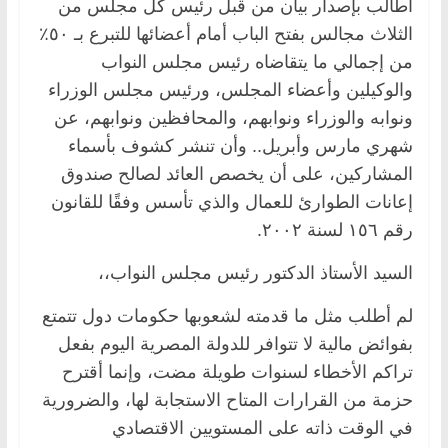
أطالب بإصدار بيان من قبل رئيس كل مجلس من
الثلاث مجالس بفتح الباب أمام أعضائها للتبرع بـ ٥٠٪
من إجمالي ما يتقاضاه رئيس مجلس النواب
والوكيلين وأعضاء المجلس، ورئيس مجلس الوزراء
ونوابه والوزراء ونوابهم، والمحافظين ونوابهم، عن
شهري مارس وأبريل.. وأن تنشر كشوف بأسماء
المشاركين، على أن يخصص العائد لصالح صندوق
إعانات الطوارئ للعمال والذي تأسس وفقًا للقانون
رقم ١٥٦ لسنة ٢٠٠٢.
السيد الأستاذ الدكتور رئيس مجلس النواب،،
لم أطلب مثل ما قدمته لشعوبها حكومات دول تتمتع
بفوائض مالية لا تتوافر للدولة المصرية اليوم بفعل
تراكم الأخطاء لسنوات طويلة مضت، وإنما أقترح
حزمة من القرارات المتاح الاستجابة لها، والضرورية
في الوقت ذاته على المستويين الاقتصادي