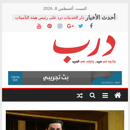
Skip
السبت, أغسطس 8, 2026
to
دار الخدمات ترد على رئيس هيئة التأمينات
content
بعد مؤتمره الصحفي: إنكار الأزمة لا ينهي
معاناة أصحاب المعاشات.. ونطالب بكشف
الشركة المنفذة
فرحات سليمان يكتب: القطاع الصحي إلى
أين؟
حزب التحالف الشعبي يطلق لجنة “الحق
درب
في الصحة” بالإسكندرية لرصد الانتهاكات
ودعم المرضى
صور .. اعتماد الرسومات النهائية للقرار
وأتوه
الوزاري لمدينة الصحفيين.. وانتهاء أعمال
في
إنشاء المبنى الإداري
درب..
المجلس القومي لحقوق الإنسان يعلن
وتبقى
متابعة قضية الدكتور محمد زهران.. ويؤكد:
هي
قرينة البراءة وضمانات المحاكمة العادلة
حق أصيل
الدرب