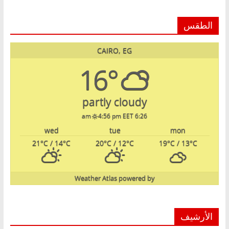
الطقس
CAIRO, EG
16°
partly cloudy
4:56 pm EET
6:26 am
wed
tue
mon
21
°C
/ 14
°C
20
°C
/ 12
°C
19
°C
/ 13
°C
Weather Atlas
powered by
الأرشيف