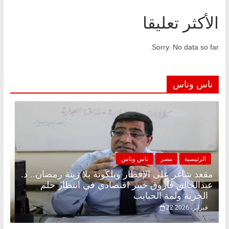
الأكثر تعليقا
Sorry. No data so far.
ناس وناس
الرئيسية
مصر
ناس وناس
مقعد شاغر على الإفطار وبلكونة بلا زينة رمضان.. د.
عبدالخالق فاروق خبير اقتصادي في انتظار حلم
الحرية ولمة الحبايب
22 فبراير، 2026