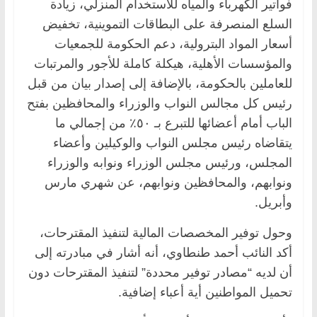
فواتير الكهرباء والمياه للاستخدام المنزلي، زيادة
السلع المنصرفة على البطاقات التموينية، تخفيض
أسعار المواد البترولية، دعم الحكومة للجمعيات
والمؤسسات الأهلية، هيكلة كاملة للأجور والمرتبات
للعاملين بالحكومة، بالإضافة إلى إصدار بيان من قبل
رئيس كل مجالس النواب والوزراء والمحافظين بفتح
الباب أمام أعضائها للتبرع بـ ٥٠٪ من إجمالي ما
يتقاضاه رئيس مجلس النواب والوكيلين وأعضاء
المجلس، ورئيس مجلس الوزراء ونوابه والوزراء
ونوابهم، والمحافظين ونوابهم، عن شهري مارس
وأبريل.
وحول توفير المخصصات المالية لتنفيذ المقترحات،
أكد النائب أحمد طنطاوي، أنه أشار في مبادرته إلى
أن لديه “مصادر توفير محددة” لتنفيذ المقترحات دون
تحميل المواطنين أية أعباء إضافية.