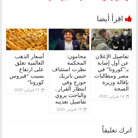
تفاصيل الإعلان
محامون:
أسعار الذهب
عن أول إصابة
المحكمة
العالمية تغلق
بـ”كورونا” في
نظرت استئناف
على ارتفاع
مصر ومطالبات
حبس باتريك
بسبب “فيروس
بإقالة وزيرة
جورج وفي
كورونا”
الصحة
انتظار القرار..
15 فبراير، 2020
والباحث يروي
14 فبراير، 2020
تفاصيل تعذيبه
15 فبراير، 2020
اترك تعليقاً