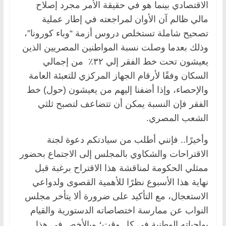
الاقتصادي بينما هو في حقيقة الأمر مجرد إصلاح
مالي ظالم آن الأوان لمراجعته في إطار عملية
تصحيح شاملة تستخلص دروس أزمة “وباء كورونا”،
وذلك بعدما وصلت نسبة المواطنين المصريين الذين
يعيشون تحت خط الفقر إلي ٣٢٪ من إجمالي
السكان وفقًا لأرقام الجهاز المركزي للتعبئة العامة
والإحصاء، وإذا أضفنا إليهم من يعيشون (حول) خط
الفقر فإن النسبة يمكن أن تتضاعف لتصبح ثلثي
الشعب المصري.
وأخيرًا.. فإنني أطلب من سيادتكم دعوة لجنة
الاقتراحات والشكاوي بالمجلس إلى الاجتماع بحضور
ممثلي الحكومة لمناقشة هذا الاقتراح برغبة قبل
نهاية هذا الأسبوع نظرًا للأهمية القصوى ولدواعي
الاستعجال، مع التأكيد على ضرورة ألا يتأخر مجلس
النواب عن ممارسة اختصاصاته الدستورية والقيام
بواجباته الوطنية في كل وقت؛ وبالأخص في هذا