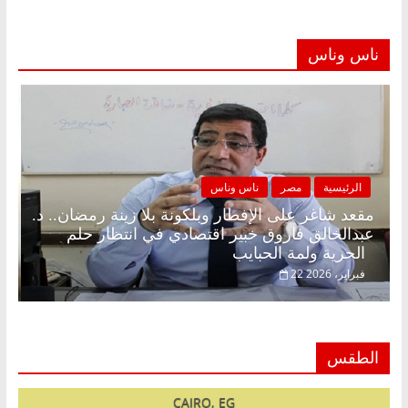
ناس وناس
الرئيسية
مصر
ناس وناس
مقعد شاغر على الإفطار وبلكونة بلا زينة رمضان.. د.
عبدالخالق فاروق خبير اقتصادي في انتظار حلم
الحرية ولمة الحبايب
22 فبراير، 2026
الطقس
CAIRO, EG