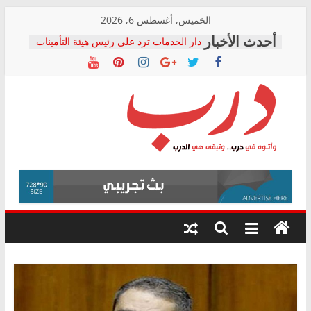
Skip
الخميس, أغسطس 6, 2026
to
دار الخدمات ترد على رئيس هيئة التأمينات
content
بعد مؤتمره الصحفي: إنكار الأزمة لا ينهي
معاناة أصحاب المعاشات.. ونطالب بكشف
الشركة المنفذة
فرحات سليمان يكتب: القطاع الصحي إلى
أين؟
حزب التحالف الشعبي يطلق لجنة “الحق
درب
في الصحة” بالإسكندرية لرصد الانتهاكات
ودعم المرضى
صور .. اعتماد الرسومات النهائية للقرار
وأتوه
الوزاري لمدينة الصحفيين.. وانتهاء أعمال
في
إنشاء المبنى الإداري
درب..
المجلس القومي لحقوق الإنسان يعلن
وتبقى
متابعة قضية الدكتور محمد زهران.. ويؤكد:
هي
قرينة البراءة وضمانات المحاكمة العادلة
حق أصيل
الدرب