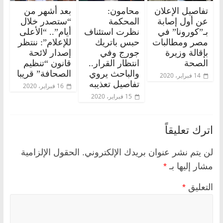
تفاصيل الإعلان
محامون:
بعد أشهر من
عن أول إصابة
المحكمة
“ستصدر خلال
بـ”كورونا” في
نظرت استئناف
أيام”.. “الأعلى
مصر ومطالبات
حبس باتريك
للإعلام”: ننتظر
بإقالة وزيرة
جورج وفي
إصدار لائحة
الصحة
انتظار القرار..
قانون “تنظيم
والباحث يروي
الصحافة” قريبا
14 فبراير، 2020
تفاصيل تعذيبه
16 فبراير، 2020
15 فبراير، 2020
اترك تعليقاً
لن يتم نشر عنوان بريدك الإلكتروني.
الحقول الإلزامية
مشار إليها بـ
*
التعليق
*