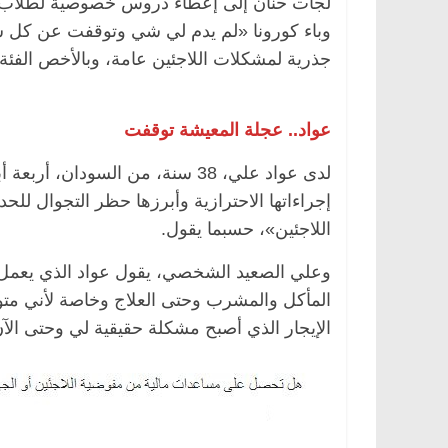
لجأت حنان إلى إعطاء دروس خصوصية لطلاب «ا
وباء كورونا «لم يدم لي شي وتوقفت عن كل شي
جذرية لمشكلات اللاجئين عامة، وبالأخص الفئة
عواد.. عجلة المعيشة توقفت
لدى عواد علي، 38 سنة، من السودان
إجراءاتها الاحترازية وأبرزها حظر التجوال لل
اللاجئين»، حسبما يقول.
وعلي الصعيد الشخصي، يقول عواد الذي يعمل
المأكل والمشرب وحتى العلاج وخاصة لأني متوق
الإيجار الذي أصبح مشكلة حقيقية لي وحتى الآن