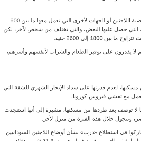
وتراوحت المساعدات المالية المقدمة من مفوضية اللاجئين أو الجهات لأخرى التي تعمل معها ما بين 600
شتاء، التي حصل عليها البعض، والتي تختلف من شخص لآخر، لكن
 1800 إلى 2600 جنيه.
ع إنهم لا يقدرون على توفير الطعام والشراب لأنفسهم وأسرهم،
مسكنها، لعدم قدرتها على سداد الإيجار الشهري للشقة التي
لعمل مع تفشي فيروس كورونا.
من العمر 20 عاما، إن حالتها لا توصف بعد طردها من مسكنها، مشيرة إلى أنها استنجدت
ر، وتتجول خلال هذه الفترة من منزل لآخر.
، نشير إلى أن 97.2% ممن شاركوا في استطلاع «درب» بشأن أوضاع اللاجئين السودانيين