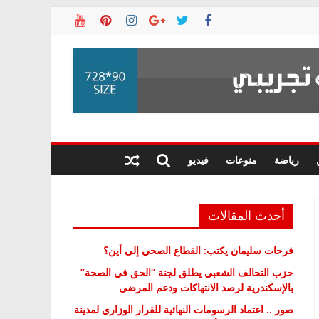
رياضة
منوعات
فيديو
أحدث المقالات
فرحات سليمان يكتب: القطاع الصحي إلى أين؟
حزب التحالف الشعبي يطلق لجنة “الحق في الصحة”
بالإسكندرية لرصد الانتهاكات ودعم المرضى
صور .. اعتماد الرسومات النهائية للقرار الوزاري لمدينة