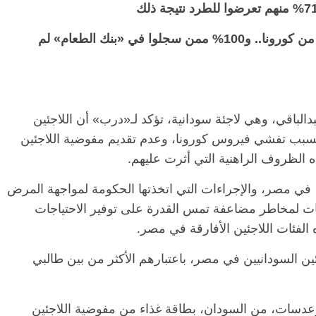
97.2% لا يستطيعون توفير مستلزمات الوقاية من كورونا.. و100% ممن سجلوا في «بنك الطعام» لم
دالباقي، وهي لاجئة سودانية، تؤكد لـ«درب» أن اللاجئين
سبب تفشي فيروس كورونا، وعدم تقديم مفوضية اللاجئين
 الظروف الراهنية التي أثرت عليهم.
ظهور فيروس كورونا المستجد (كوفيد-19)، في مصر، والإجراءات التي اتخذتها الحكومة لمواجهة المرض
ت لمخاطر مضاعفة تمس القدرة على توفير الاحتياجات
 الفئات اللاجئين الأفارقة في مصر.
ين السودانيين في مصر، باعتبارهم الأكثر من بين طالبي
وعدسات، من السودان، بطاقة غذاء من مفوضية اللاجئين