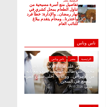
ناس وناس
الرئيسية
مصر
ناس وناس
الرئيسية
مصر
مقعد شاغر على الإفطار وبلكونة بلا زينة
مقعد شاغر على 
رمضان.. د. عبدالخالق فاروق خبير
محمد علي طالب
اقتصادي في انتظار حلم الحرية ولمة
من الأمراض.. 
الحبايب
بتضيع في السجن
22 فبراير، 2026
15 مارس، 2026