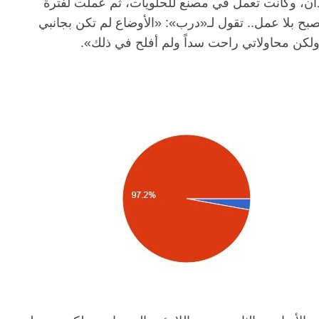
دان، وكانت تعمل في مصنع للحلويات، ثم عملت لفترة
ح بلا عمل.. تقول لـ«درب»: «الأوضاع لم تكن بجانبي
كن محاولاتي راحت سداً ولم أفلح في ذلك».