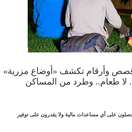
 قصص وأرقام تكشف «أوضاع مزرية»
.. لا طعام.. وطرد من المساكن
«درب» شمل 70 لاجئا: 95.8% لا يحصلون على أي مساعدات مالية ولا يقدرون على توفير