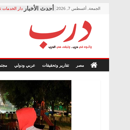
Skip
الجمعة, أغسطس 7, 2026
دار الخدمات ت
to
بعد مؤتمره الص
معاناة أصحاب
content
الشركة المنفذ
فرحات سليمان
درب
أين؟
حزب التحالف 
في الصحة” بال
وأتوه
ودعم المرضى
صور .. اعتماد 
في
مصر
تقارير وتحقيقات
عربي ودولي
مجتم
الوزاري لمدينة
درب..
إنشاء المبنى ا
وتبقى
المجلس القوم
هي
متابعة قضية ا
الدرب
قرينة البراءة 
حق أصيل