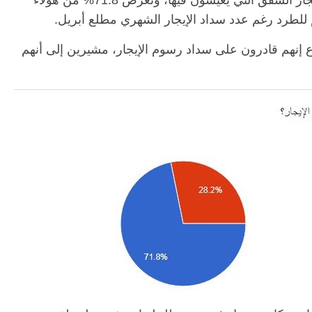
في مصر، قد أكدوا أنهم لم يقدروا على دفع إيجار الشقق التي يعيشون فيها، وتعرض 71.8% من هؤلاء
طلاع إنهم قادرون على سداد رسوم الإيجار، مشيرين إلى أنهم