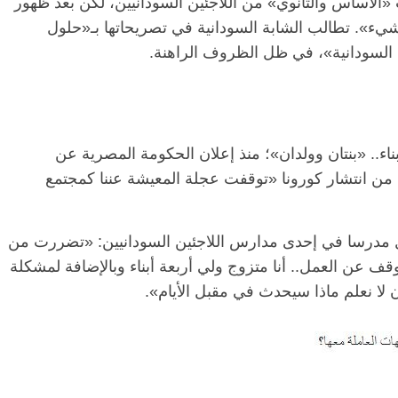
لأساس والثانوي» من اللاجئين السودانيين، لكن بعد ظهور
ء». تطالب الشابة السودانية في تصريحاتها بـ«حلول
 السودانية»، في ظل الظروف الراهنة.
، أربعة أبناء.. «بنتان وولدان»؛ منذ إعلان الحكومة المصرية عن
حد من انتشار كورونا «توقفت عجلة المعيشة عننا كمجتمع
 مدرسا في إحدى مدارس اللاجئين السودانيين: «تضررت من
ف عن العمل.. أنا متزوج ولي أربعة أبناء وبالإضافة لمشكلة
 لا نعلم ماذا سيحدث في مقبل الأيام».