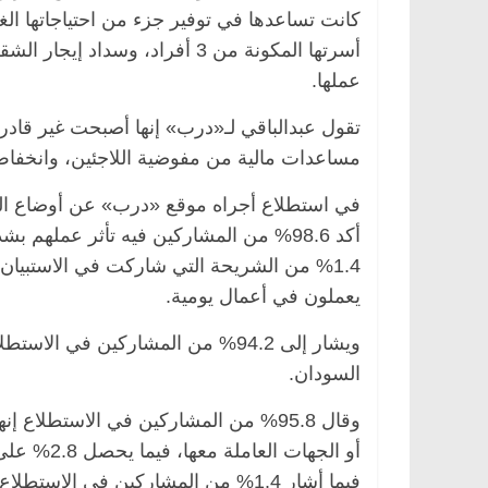
كانت تساعدها في توفير جزء من احتياجاتها الغ
أسرتها المكونة من 3 أفراد، وس
عملها.
تقول عبدالباقي لـ«درب» إنها أصبحت غير قاد
مساعدات مالية من مفوضية اللاجئين، وانخفاض
أكد 98.6% من المشاركين فيه تأثر عمله
الرئيسية
مصر
ناس وناس
الرئيسية
مصر
نا
يعملون في أعمال يومية.
. عبدالخالق فاروق.. خبير اقتصادي
في ذكرى رحيله.. د.
حتفل بذكرى ميلاده وحيداً على أبواب
قانوني دافع عن قضا
سبعين (بروفايل)
للحرية (بروفايل)
السودان.
26 يناير، 2026
26 يناير، 2026
وقال 95.8% من المشاركين في الاستطلا
أو الجهات
فيما أشار 1.4% من المشاركين في ال