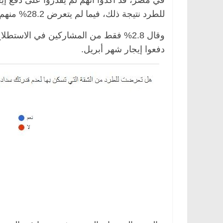
للطرد نتيجة ذلك، فيما لم يتعرض 28.2% منهم للطرد رغم عدد سداد الإيجار الشهري مطلع أبريل.
وقال 2.8% فقط من المشاركين في الاست
دفعوا إيجار شهر أبريل.