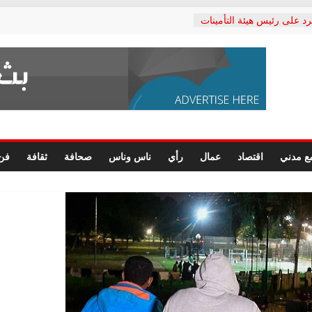
رد على رئيس هيئة التأمينات
حفي: إنكار الأزمة لا ينهي
 المعاشات.. ونطالب بكشف
ة
 يكتب: القطاع الصحي إلى
الشعبي يطلق لجنة “الحق
إسكندرية لرصد الانتهاكات
الرسومات النهائية للقرار
ع مدني
اقتصاد
عمال
رأي
ناس وناس
صحافة
ثقافة
فن
 الصحفيين.. وانتهاء أعمال
لإداري
ي لحقوق الإنسان يعلن
لدكتور محمد زهران.. ويؤكد:
وضمانات المحاكمة العادلة