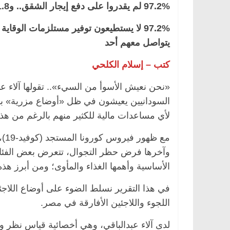
97.2% لم يقدروا على دفع إيجار الشقق.. و71.8% منهم تعرضوا للطرد نتيجة ذلك
يتواصل معهم أحد
كتب – إسلام الكلحي
«نحن نعيش الأسوأ من السيء».. تقولها آلاء عب
السودانيين يعيشون في ظل «أوضاع مزرية» ب
لأي مساعدات مالية للكثير منهم بالرغم من هذه
مع 
وآخرها فرض حظر التجوال، تتعرض بعض الفئا
الأساسية وأهمها الغذاء والمأوى؛ ومن أبرز هذه
في هذا التقرير نسلط الضوء على أوضاع اللاجئ
اللجوء واللاجئين الأفارقة في مصر.
لدى آلاء عبدالباقي، وهي أخصائية قياس نظر 