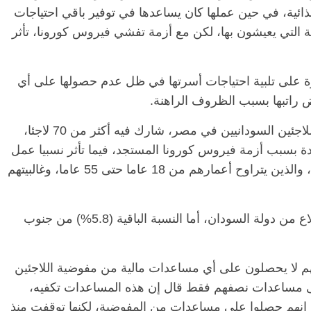
ذائية، في حين عملها كان يساعدها في توفير باقي احتياجات
داد إيجار الشقة التي يعيشون بها، لكن مع أزمة تفشي فيروس كورونا، تأثر
رة على تلبية احتياجات أسرتها في ظل عدم حصولها على أي
 راتبها بسبب الظروف الراهنة.
في استطلاع أجراه موقع «درب» عن أوضاع اللاجئين السودانيين في مصر، شارك فيه أكثر من 70 لاجئا،
م بشدة بسبب أزمة فيروس كورونا المستجد، فيما تأثر نسبيا عمل
1.4% من الشريحة التي شاركت في الاستبيان، والذين يتراوح أعمارهم من 18 عاما حتى 55 عاما، وغالبيتهم
الرئيسية
مصر
ناس وناس
س وناس
مقعد شاغر على مائدة الإفطار.. يحيى
 نور فرحات فقيه
حسين عبدالهادي فارس مقاومة
ويشار إلى 94.2% من المشاركين في الاستطلاع من دولة السودان، أما النسبة الباقية (5.8%) من جنوب
يا الوطن وانحاز
الخصخصة الذي دافع عن المال العام
(بروفايل)
21 فبراير، 2026
ع إنهم لا يحصلون على أي مساعدات مالية من مفوضية اللاجئين
 العاملة معها، فيما يحصل 2.8% على مساعدات نصفهم فقط قال إن هذه المساعدات تكفيه،
استطلاع إنهم حصلوا على مساعدات من المفوضية، لكنها توقفت منذ