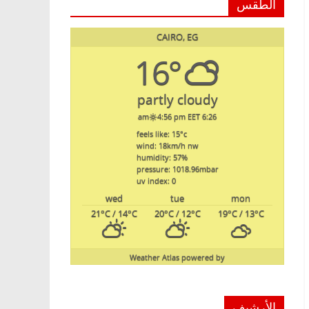
الطقس
CAIRO, EG
16°
partly cloudy
4:56 pm EET
6:26 am
feels like: 15
°c
wind: 18
km/h
nw
humidity: 57
%
pressure: 1018.96
mbar
uv index: 0
wed
tue
mon
21
°C
/ 14
°C
20
°C
/ 12
°C
19
°C
/ 13
°C
Weather Atlas
powered by
الأرشيف