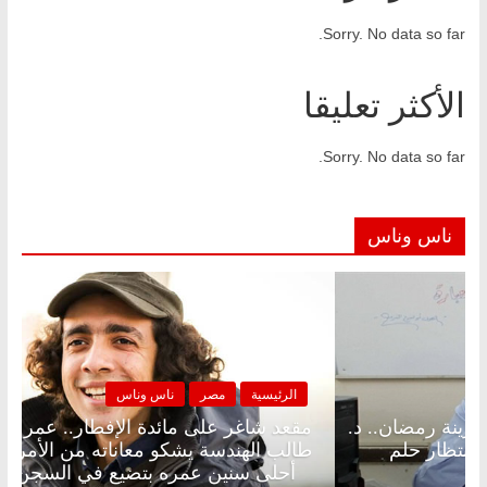
Sorry. No data so far.
الأكثر تعليقا
Sorry. No data so far.
ناس وناس
مصر
ناس وناس
الرئيسية
مصر
 على الإفطار وبلكونة بلا زينة رمضان.. د.
مقعد شاغر على
 فاروق خبير اقتصادي في انتظار حلم
طالب الهندسة ي
أحلى سنين عمره بتضيع في السجن