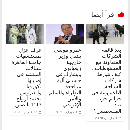
بعد قائمة
عمرو موسى
غرف عزل
الشركات
يلتقي وزير
بمستشفيات
المتعاونة مع
خارجية
جامعة القاهرة
المستوطنات..
زيمبابوي
للحالات
كيف تتورط
ويشارك في
المشتبه في
شركات
جلستي آلية
إصابتها
السياحة
مراجعة
بكورونا..
الالكترونية في
النظراء والسلم
والفيروس
جرائم حرب
والأمن
يحصد أرواح
ضد
الإفريقي
1113 بالصين
الفلسطينين؟
9 فبراير، 2020
12 فبراير، 2020
8 مارس، 2020