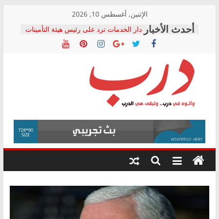
Skip
الإثنين, أغسطس 10, 2026
to
دار الخدمات ترد على رئيس هيئة التأمينات
content
بعد مؤتمره الصحفي: إنكار الأزمة لا ينهي
معاناة أصحاب المعاشات.. ونطالب بكشف
الشركة المنفذة
فرحات سليمان يكتب: القطاع الصحي إلى
أين؟
حزب التحالف الشعبي يطلق لجنة “الحق
درب
في الصحة” بالإسكندرية لرصد الانتهاكات
ودعم المرضى
صور .. اعتماد الرسومات النهائية للقرار
وأتوه
الوزاري لمدينة الصحفيين.. وانتهاء أعمال
في
إنشاء المبنى الإداري
درب..
المجلس القومي لحقوق الإنسان يعلن
وتبقى
متابعة قضية الدكتور محمد زهران.. ويؤكد:
هي
قرينة البراءة وضمانات المحاكمة العادلة
حق أصيل
الدرب