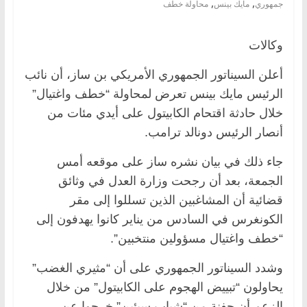
,
,
جمهوري
مايك بينس
محاولة خطف
وكالات
أعلن السيناتور الجمهوري الأمريكي بن ساز، أن نائب
الرئيس مايك بينس تعرض لمحاولة “خطف واغتيال”
خلال حادثة اقتحام الكابيتول على أيدي مئات من
أنصار الرئيس دونالد ترامب.
جاء ذلك في بيان نشره ساز على موقعه أمس
الجمعة، بعد أن رجحت وزارة العدل في وثائق
قضائية أن المشاغبين الذين تسللوا إلى مقر
الكونغرس في السادس من يناير كانوا يهدفون إلى
“خطف واغتيال مسؤولين منتخبين”.
وشدد السيناتور الجمهوري على أن “مثيري الغضب”
يحاولون “تبييض الهجوم على الكابيتول” من خلال
الزعم أن حفنة من “شباب سيئين” خرجوا عن