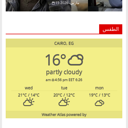
15 مارس، 2026
الطقس
CAIRO, EG
16°
partly cloudy
4:56 pm EET
6:26 am
wed
tue
mon
21
°C
/ 14
°C
20
°C
/ 12
°C
19
°C
/ 13
°C
Weather Atlas
powered by