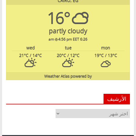
CAIRO, EG
16°
partly cloudy
4:56 pm EET
6:26 am
wed
tue
mon
21
°C
/ 14
°C
20
°C
/ 12
°C
19
°C
/ 13
°C
Weather Atlas
powered by
الأرشيف
الأرشيف