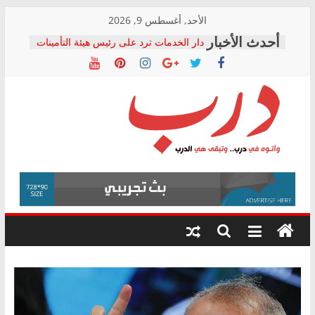
Skip
الأحد, أغسطس 9, 2026
to
دار الخدمات ترد على رئيس هيئة التأمينات
content
بعد مؤتمره الصحفي: إنكار الأزمة لا ينهي
معاناة أصحاب المعاشات.. ونطالب بكشف
الشركة المنفذة
فرحات سليمان يكتب: القطاع الصحي إلى
أين؟
حزب التحالف الشعبي يطلق لجنة “الحق
درب
في الصحة” بالإسكندرية لرصد الانتهاكات
ودعم المرضى
صور .. اعتماد الرسومات النهائية للقرار
وأتوه
الوزاري لمدينة الصحفيين.. وانتهاء أعمال
في
إنشاء المبنى الإداري
درب..
المجلس القومي لحقوق الإنسان يعلن
وتبقى
متابعة قضية الدكتور محمد زهران.. ويؤكد:
هي
قرينة البراءة وضمانات المحاكمة العادلة
حق أصيل
الدرب