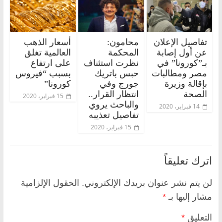
تفاصيل الإعلان
محامون:
أسعار الذهب
عن أول إصابة
المحكمة
العالمية تغلق
بـ”كورونا” في
نظرت استئناف
على ارتفاع
مصر ومطالبات
حبس باتريك
بسبب “فيروس
بإقالة وزيرة
جورج وفي
كورونا”
الصحة
انتظار القرار..
15 فبراير، 2020
والباحث يروي
14 فبراير، 2020
تفاصيل تعذيبه
15 فبراير، 2020
اترك تعليقاً
لن يتم نشر عنوان بريدك الإلكتروني.
الحقول الإلزامية
مشار إليها بـ
*
التعليق
*