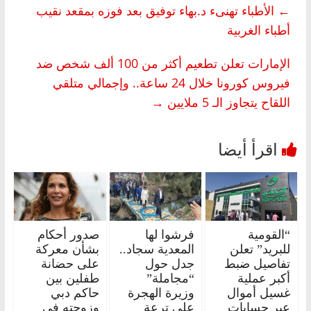
←
الأطباء تهنىء د.بهاء توفيق بعد فوزه بمقعد نقيب
أطباء الغربية
الإمارات تعلن تطعيم أكثر من 100 ألف شخص ضد
فيروس كورونا خلال 24 ساعة.. وإجمالي متلقي
اللقاح يتجاوز الـ 5 ملايين
→
“القومية
فرشوا لها
صدور أحكام
للبريد” تعلن
المعدية سجاد..
بشأن معركة
تفاصيل ضبط
جدل حول
على حضانة
أكبر عملية
“مجاملة”
طفلين بين
غسيل أموال
وزيرة الهجرة
حاكم دبي
عبر حسابات
على ترعة
وزوجته في