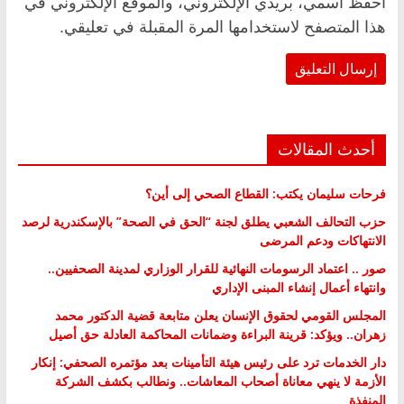
احفظ اسمي، بريدي الإلكتروني، والموقع الإلكتروني في
هذا المتصفح لاستخدامها المرة المقبلة في تعليقي.
أحدث المقالات
فرحات سليمان يكتب: القطاع الصحي إلى أين؟
حزب التحالف الشعبي يطلق لجنة “الحق في الصحة” بالإسكندرية لرصد
الانتهاكات ودعم المرضى
صور .. اعتماد الرسومات النهائية للقرار الوزاري لمدينة الصحفيين..
وانتهاء أعمال إنشاء المبنى الإداري
المجلس القومي لحقوق الإنسان يعلن متابعة قضية الدكتور محمد
زهران.. ويؤكد: قرينة البراءة وضمانات المحاكمة العادلة حق أصيل
دار الخدمات ترد على رئيس هيئة التأمينات بعد مؤتمره الصحفي: إنكار
الأزمة لا ينهي معاناة أصحاب المعاشات.. ونطالب بكشف الشركة
المنفذة