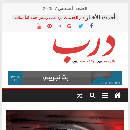
Skip
الجمعة, أغسطس 7, 2026
to
دار الخدمات ترد على رئيس هيئة التأمينات
content
بعد مؤتمره الصحفي: إنكار الأزمة لا ينهي
معاناة أصحاب المعاشات.. ونطالب بكشف
الشركة المنفذة
فرحات سليمان يكتب: القطاع الصحي إلى
أين؟
حزب التحالف الشعبي يطلق لجنة “الحق
درب
في الصحة” بالإسكندرية لرصد الانتهاكات
ودعم المرضى
صور .. اعتماد الرسومات النهائية للقرار
وأتوه
الوزاري لمدينة الصحفيين.. وانتهاء أعمال
في
إنشاء المبنى الإداري
درب..
المجلس القومي لحقوق الإنسان يعلن
وتبقى
متابعة قضية الدكتور محمد زهران.. ويؤكد:
هي
قرينة البراءة وضمانات المحاكمة العادلة
حق أصيل
الدرب