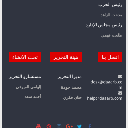
رئيس الحزب
مدحت الزاهد
رئيس مجلس الإدارة
طلعت فهمي
اتصل بنا
هيئة التحرير
تحت الانشاء
مديرا التحرير
مستشارو التحرير
desk@daaarb.co
m
إلهامي الميرغي
محمد جودة
أحمد سعد
حنان فكري
help@daaarb.com