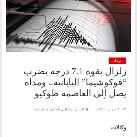
منوعات
زلزال بقوة 7.1 درجة يضرب
“فوكوشيما” اليابانية.. ومداه
يصل إلى العاصمة طوكيو
,
,
,
13 فبراير، 2021
اليابان
زلزال
طوكيو
فوكوشيما
وكالات